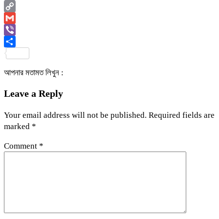
Email
Copy
Link
Gmail
Viber
Share
আপনার মতামত লিখুন :
Leave a Reply
Your email address will not be published.
Required fields are
marked
*
Comment
*