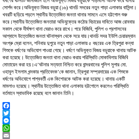
ধর্ষণের ঘটনাটি জানাজানি হলে অভিযুক্ত বিজয় বড়ুয়াকে পাড়াবাসী আটক করে থানায়
সোর্পদ করে।অভিযুক্ত বিজয় বড়ুয়া (১৬) থানচি সদরের নতুন পাড়া এলাকার বাসিন্দা।
খবরটি ছড়িয়ে পড়লে স্থানীয় উত্তেজিত জনতা থানার সামনে এসে হট্টগোল শুরু
করে।স্থানীয় উত্তেজিত জনতারা অভিযুক্তের কঠোর বিচারের দাবিতে আজ রোববার
সকাল থেকে দীর্ঘক্ষণ থানা ঘেরাও করে রাখে। পরে বিজিবি, পুলিশ ও প্রশাসনের
আশ্বাসে উত্তেজিত জনতা ঘটনাস্থল থেকে সরে যায়।থানচি সদর ইউপি চেয়ারম্যান
অংপ্রু ম্রো বলেন, শনিবার দুপুরে নতুন পাড়া এলাকায় ৫ বছরের এক ত্রিপুরা কন্যা
শিশুকে ধর্ষণের অভিযোগ পাওয়া গেছে। ধর্ষণে অভিযুক্ত বিজয় বড়ুয়াকে থানায় আটক
করা হয়েছে। উত্তেজিত জনতা থানা ঘেরাও করায় পরিস্থিতি মোকাবিলায় বিজিবি
মোতায়েন করা হয়।এ’ঘটনার সত্যতা নিশ্চিত করে বান্দরবানের পুলিশ সুপার মো.
ওহাবুল ইসলাম খন্দকার প্রতিবেদক’কে জানান, ত্রিপুরা সম্প্রদায়ের এক শিশুকে
ধর্ষণের অভিযোগে পাশ্ববর্তী এক কিশোরকে আটক করা হয়েছে। থানায় একটি
মামলাও হয়েছে। স্থানীয় উত্তেজিত থানা এলাকায় হট্টগোলে করলেও পরিস্থিতি
বর্তমানে স্বাভাবিক রয়েছে বলে জানান তিনি।
Facebook
Twitter
Messenger
WhatsApp