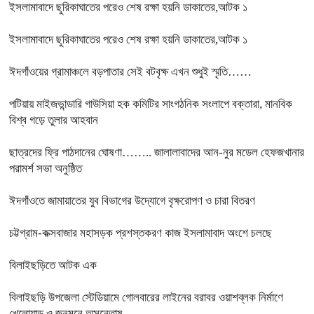
ইসলামাবাদে ছুরিকাঘাতের পরেও শেষ রক্ষা হয়নি ডাকাতের,আটক ১
ইসলামাবাদে ছুরিকাঘাতের পরেও শেষ রক্ষা হয়নি ডাকাতের,আটক ১
ঈদগাঁওয়ের গ্রামাঞ্চলে বড়পাতার সেই বটবৃক্ষ এখন শুধুই স্মৃতি……
পটিয়ায় মাইজভান্ডারি গাউসিয়া হক কমিটির সাংগঠনিক সংলাপে বক্তারা, মানবিক
বিশ্ব গড়ে তুলার আহবান
ছাত্রদের ফ্রি পাঠদানের ঘোষণা…….. জালালাবাদের আন-নুর মডেল হেফজখানার
পরামর্শ সভা অনুষ্ঠিত
ঈদগাঁওতে জামায়াতের যুব বিভাগের উদ্যোগে বৃক্ষরোপণ ও চারা বিতরণ
চট্টগ্রাম-কক্সবাজার মহাসড়ক প্রশস্তকরণ কাজ ইসলামাবাদ অংশে চলছে
বিলাইছড়িতে আটক এক
বিলাইছড়ি উপজেলা স্টেডিয়ামে গোলবারের লাইনের বরাবর ওয়াশব্লক নির্মাণে
খেলোয়াড় ও জনমনে অসন্তোষ