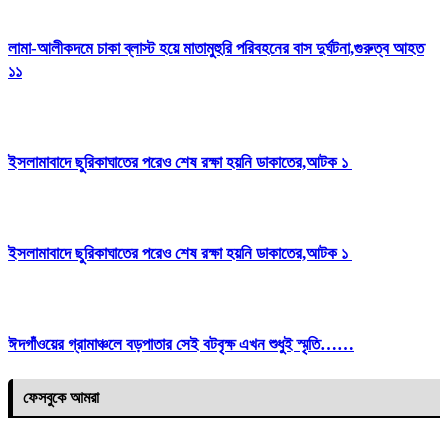
লামা-আলীকদমে চাকা ব্লাস্ট হয়ে মাতামুহুরি পরিবহনের বাস দুর্ঘটনা,গুরুত্ব আহত
১১
ইসলামাবাদে ছুরিকাঘাতের পরেও শেষ রক্ষা হয়নি ডাকাতের,আটক ১
ইসলামাবাদে ছুরিকাঘাতের পরেও শেষ রক্ষা হয়নি ডাকাতের,আটক ১
ঈদগাঁওয়ের গ্রামাঞ্চলে বড়পাতার সেই বটবৃক্ষ এখন শুধুই স্মৃতি……
ফেসবুকে আমরা