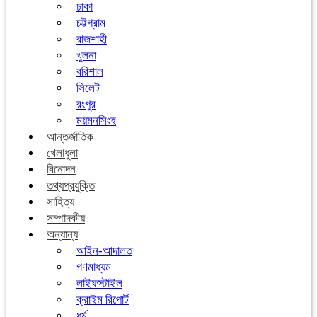
ঢাকা
চট্টগ্রাম
রাজশাহী
খুলনা
বরিশাল
সিলেট
রংপুর
ময়মনসিংহ
আন্তর্জাতিক
খেলাধুলা
বিনোদন
তথ্যপ্রযুক্তি
সাহিত্য
সম্পাদকীয়
অন্যান্য
আইন-আদালত
গণমাধ্যম
লাইফস্টাইল
ক্রাইম রিপোর্ট
ধর্ম