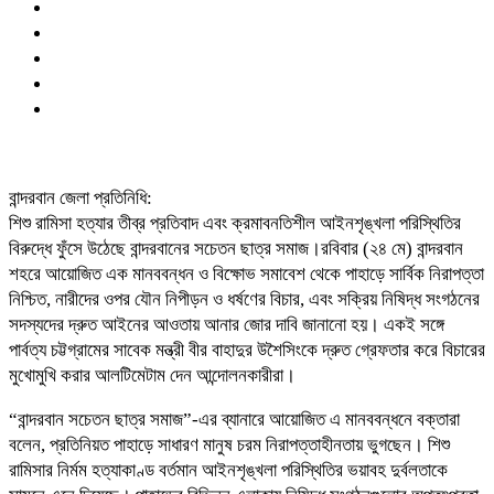
বান্দরবান জেলা প্রতিনিধি:
শিশু রামিসা হত্যার তীব্র প্রতিবাদ এবং ক্রমাবনতিশীল আইনশৃঙ্খলা পরিস্থিতির
বিরুদ্ধে ফুঁসে উঠেছে বান্দরবানের সচেতন ছাত্র সমাজ।রবিবার (২৪ মে) বান্দরবান
শহরে আয়োজিত এক মানববন্ধন ও বিক্ষোভ সমাবেশ থেকে পাহাড়ে সার্বিক নিরাপত্তা
নিশ্চিত, নারীদের ওপর যৌন নিপীড়ন ও ধর্ষণের বিচার, এবং সক্রিয় নিষিদ্ধ সংগঠনের
সদস্যদের দ্রুত আইনের আওতায় আনার জোর দাবি জানানো হয়। একই সঙ্গে
পার্বত্য চট্টগ্রামের সাবেক মন্ত্রী বীর বাহাদুর উশৈসিংকে দ্রুত গ্রেফতার করে বিচারের
মুখোমুখি করার আলটিমেটাম দেন আন্দোলনকারীরা।
“বান্দরবান সচেতন ছাত্র সমাজ”-এর ব্যানারে আয়োজিত এ মানববন্ধনে বক্তারা
বলেন, প্রতিনিয়ত পাহাড়ে সাধারণ মানুষ চরম নিরাপত্তাহীনতায় ভুগছেন। শিশু
রামিসার নির্মম হত্যাকাণ্ড বর্তমান আইনশৃঙ্খলা পরিস্থিতির ভয়াবহ দুর্বলতাকে