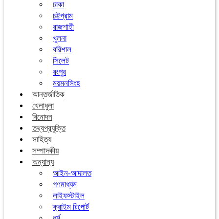
ঢাকা
চট্টগ্রাম
রাজশাহী
খুলনা
বরিশাল
সিলেট
রংপুর
ময়মনসিংহ
আন্তর্জাতিক
খেলাধুলা
বিনোদন
তথ্যপ্রযুক্তি
সাহিত্য
সম্পাদকীয়
অন্যান্য
আইন-আদালত
গণমাধ্যম
লাইফস্টাইল
ক্রাইম রিপোর্ট
ধর্ম