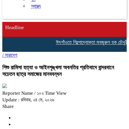
স্বাস্থ্য
Headline
ঈদগাঁওতে শিল্পোদ্যোক্তা মনজুরুল হক চৌধুরীর জা
/
সারাদেশ
শিশু রামিসা হত্যা ও আইনশৃঙ্খলা অবনতির প্রতিবাদে বান্দরবানে
সচেতন ছাত্র সমাজের মানববন্ধন
Reporter Name
/ ১০২ Time View
Update : রবিবার, ২৪ মে, ২০২৬
Share