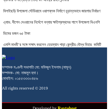
বিলাইছড়ি উপজেলা স্টেডিয়ামে ওয়াশব্লক নির্মাণে চূড়ান্তভাবে জায়গায় নির্ধারণ
এ্যাড. দীপেন দেওয়ানের নির্দেশে বন্যায় ক্ষতিগ্রস্থদের পাশে উপজেলা বিএনপি
ডিমের ডজন ৬৫ টাকা
এমপি মাধবী’র সঙ্গে সক্ষাৎ করলেন হেডম্যান পাড়া কেন্দ্রীয় বৌদ্ধ বিহার কমিটি
সম্পাদক মণ্ডলী সভাপতি মো: মফিজুল ইসলাম (মামুন)
সম্পাদক- মো: নাজমুল হুদা।
মোবাইল: ০১৫৫৩৩৩০৪৫৬
All rights reserved © 2019
Raytahost
Developed by