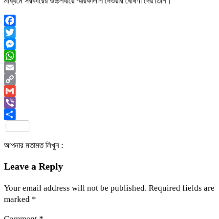
মাধ্যমে সরকারের উচ্চপর্যায়ে স্মারকলিপি দেওয়ার ঘোষণা দেয় তিনি।
Facebook
Twitter
Messenger
WhatsApp
Email
Copy
Link
Gmail
Viber
Share
আপনার মতামত লিখুন :
Leave a Reply
Your email address will not be published.
Required fields are
marked
*
Comment
*