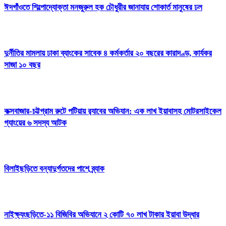
ঈদগাঁওতে শিল্পোদ্যোক্তা মনজুরুল হক চৌধুরীর জানাযায় শোকার্ত মানুষের ঢল
দুর্নীতির মামলায় ঢাকা ব্যাংকের সাবেক ৪ কর্মকর্তার ২০ বছরের কারাদণ্ড, কার্যকর
সাজা ১০ বছর
কক্সবাজার-চট্টগ্রাম রুটে পটিয়ায় র‍্যাবের অভিযান: এক লাখ ইয়াবাসহ মোটরসাইকেল
গ্যাংয়ের ৬ সদস্য আটক
বিলাইছড়িতে বন্যাদুর্গতদের পাশে ব্র্যাক
নাইক্ষ্যংছড়িতে-১১ বিজিবির অভিযানে ২ কোটি ৭০ লাখ টাকার ইয়াবা উদ্ধার