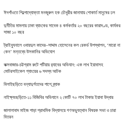
ঈদগাঁওতে শিল্পোদ্যোক্তা মনজুরুল হক চৌধুরীর জানাযায় শোকার্ত মানুষের ঢল
দুর্নীতির মামলায় ঢাকা ব্যাংকের সাবেক ৪ কর্মকর্তার ২০ বছরের কারাদণ্ড, কার্যকর
সাজা ১০ বছর
ট্রাইব্যুনালে ওবায়দুল কাদের–সাদ্দাম হোসেনের কল রেকর্ড উপস্থাপন, ‘মারো না
কেন’ মন্তব্যে উসকানির অভিযোগ
কক্সবাজার-চট্টগ্রাম রুটে পটিয়ায় র‍্যাবের অভিযান: এক লাখ ইয়াবাসহ
মোটরসাইকেল গ্যাংয়ের ৬ সদস্য আটক
বিলাইছড়িতে বন্যাদুর্গতদের পাশে ব্র্যাক
নাইক্ষ্যংছড়িতে-১১ বিজিবির অভিযানে ২ কোটি ৭০ লাখ টাকার ইয়াবা উদ্ধার
জালালাবাদ মাইজ পাড়া প্রাথমিক বিদ্যালয়ে গণঅভ্যুত্থান বিষয়ক সভা ও চারা
বিতরন