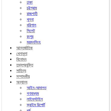
ঢাকা
চট্টগ্রাম
রাজশাহী
খুলনা
বরিশাল
সিলেট
রংপুর
ময়মনসিংহ
আন্তর্জাতিক
খেলাধুলা
বিনোদন
তথ্যপ্রযুক্তি
সাহিত্য
সম্পাদকীয়
অন্যান্য
আইন-আদালত
গণমাধ্যম
লাইফস্টাইল
ক্রাইম রিপোর্ট
ধর্ম