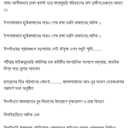
লামা-আলীকদমে চাকা ব্লাস্ট হয়ে মাতামুহুরি পরিবহনের বাস দুর্ঘটনা,গুরুত্ব আহত
১১
ইসলামাবাদে ছুরিকাঘাতের পরেও শেষ রক্ষা হয়নি ডাকাতের,আটক ১
ইসলামাবাদে ছুরিকাঘাতের পরেও শেষ রক্ষা হয়নি ডাকাতের,আটক ১
ঈদগাঁওয়ের গ্রামাঞ্চলে বড়পাতার সেই বটবৃক্ষ এখন শুধুই স্মৃতি……
পটিয়ায় মাইজভান্ডারি গাউসিয়া হক কমিটির সাংগঠনিক সংলাপে বক্তারা, মানবিক
বিশ্ব গড়ে তুলার আহবান
ছাত্রদের ফ্রি পাঠদানের ঘোষণা…….. জালালাবাদের আন-নুর মডেল হেফজখানার
পরামর্শ সভা অনুষ্ঠিত
ঈদগাঁওতে জামায়াতের যুব বিভাগের উদ্যোগে বৃক্ষরোপণ ও চারা বিতরণ
বিলাইছড়িতে আটক এক
বিলাইছড়ি উপজেলা স্টেডিয়ামে গোলবারের লাইনের বরাবর ওয়াশব্লক নির্মাণে