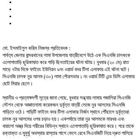
মো. ইসমাইলুল করিম নিজস্ব প্রতিবেদক :
পার্বত্য জেলার বান্দরবানের লামা উপজেলায় যাত্রীবেশে উঠে এক সিএনজি চালককে
এলোপাতাড়ি ছুরিকাঘাত করে গাড়ি ছিনতাইয়ের ঘটনা ঘটায়। বুধবার (২০ মে) রাত
সাড়ে ৭টার দিকে ফাইতং ইউনিয়ন ৯নং ওয়ার্ড বদর টিলা এলাকায় এই ঘটনা ঘটে।​
সিএনজি চালক নুর আলম (৩০) লামা পৌরসভার ১ নং ওয়ার্ড টিটি এন্ড ডিসি এলাকার
ছোট মিয়ার ছেলে।
​স্থানীয় ও প্রত্যক্ষদর্শী সূত্রে জানা গেছে, বুধবার সন্ধ্যায় লামায় গজালিয়া সিএনজি
স্টেশন থেকে অজ্ঞাতনামা কয়েকজন দুর্বৃত্ত যাত্রী সেজে নুর আলমের সিএনজি
গাড়িতে ওঠে। গাড়িটি ফাইতং বদর টিলা এলাকার নির্জন স্থানে পৌঁছালে দুর্বৃত্তরা
চালক নুর আলমের ওপর চড়াও হয়। ​একপর্যায়ে তারা নুর আলমকে মারধর এবং
ধারালো অস্ত্র দিয়ে শরীরের বিভিন্ন স্থানে এলোপাতাড়ি ছুরিকাঘাত করে। পরে তাকে
রক্তাক্ত ও মুমূর্ষু অবস্থায় রাস্তার পাশে ফেলে রেখে সিএনজিটি নিয়ে দ্রুত পালিয়ে