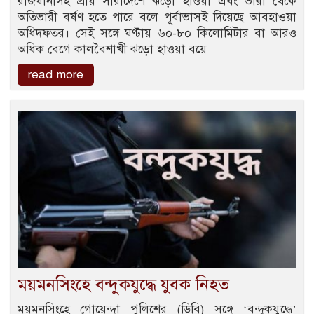
রাজধানীসহ প্রায় সারাদেশে ঝড়ো হাওয়া এবং ভারী থেকে
অতিভারী বর্ষণ হতে পারে বলে পূর্বাভাসই দিয়েছে আবহাওয়া
অধিদফতর। সেই সঙ্গে ঘণ্টায় ৬০-৮০ কিলোমিটার বা আরও
অধিক বেগে কালবৈশাখী ঝড়ো হাওয়া বয়ে
read more
ময়মনসিংহে বন্দুকযুদ্ধে যুবক নিহত
ময়মনসিংহে গোয়েন্দা পুলিশের (ডিবি) সঙ্গে ‘বন্দুকযুদ্ধে’