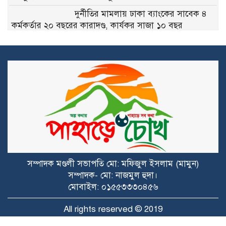
দুর্নীতির মামলায় ঢাকা ব্যাংকের সাবেক ৪
কর্মকর্তার ২০ বছরের কারাদণ্ড, কার্যকর সাজা ১০ বছর
ট্রাইব্যুনালে ওবায়দুল কাদের–সাদ্দাম
হোসেনের কল রেকর্ড উপস্থাপন, ‘মারো না
কেন’ মন্তব্যে উসকানির অভিযোগ
কক্সবাজার-চট্টগ্রাম রুটে পটিয়ায় র‍্যাবের
অভিযান: এক লাখ ইয়াবাসহ মোটরসাইকেল
গ্যাংয়ের ৬ সদস্য আটক
বিলাইছড়িতে বন্যাদুর্গতদের পাশে ব্র্যাক
সম্পাদক মণ্ডলী সভাপতি মো: মফিজুল ইসলাম (মামুন)
নাইক্ষ্যংছড়িতে-১১ বিজিবির অভিযানে ২
সম্পাদক- মো: নাজমুল হুদা।
কোটি ৭০ লাখ টাকার ইয়াবা উদ্ধার
মোবাইল: ০১৫৫৩৩৩০৪৫৬
জালালাবাদ মাইজ পাড়া প্রাথমিক বিদ্যালয়ে
All rights reserved © 2019
গণঅভ্যুত্থান বিষয়ক সভা ও চারা বিতরন