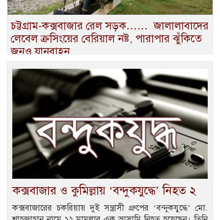
চট্টগ্রাম-কক্সবাজার রেল সড়ক…… জালালাবাদের
লেবেল ক্রসিংয়ের বেরিয়াল নষ্ট, পারাপার ঝুঁকিতে
জনও যানবাহন
কক্সবাজার ও কুমিল্লায় ‘বন্দুকযুদ্ধে’ নিহত ২
কক্সবাজারের চকরিয়ায় দুই সন্ত্রাসী গ্রুপের ‘বন্দুকযুদ্ধে’ মো.
শাহজাহান নামে ১২ মামলার এক আসামি নিহত হয়েছেন। তিনি