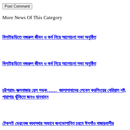
More News Of This Category
বিলাইছড়িতে নজরুল জীবন ও কর্ম নিয়ে আলোচনা সভা অনুষ্ঠিত
বিলাইছড়িতে নজরুল জীবন ও কর্ম নিয়ে আলোচনা সভা অনুষ্ঠিত
চট্টগ্রাম-কক্সবাজার রেল সড়ক…… জালালাবাদের লেবেল ক্রসিংয়ের বেরিয়াল নষ্ট,
পারাপার ঝুঁকিতে জনও যানবাহন
টেকসই ড্রেনেজ ব্যবস্থার অভাবে জনভোগান্তি চরমে ঈদগাঁও বাজারবাসীর