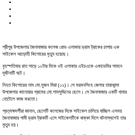
শ্রীপুর উপজেলার জৈনাবাজার কলেজ রোড এলাকায় ড্রাম ট্রাকের চাপায় এক
সাইকেল আড়োহী কিশোরের মৃত্যু হয়েছে।
বৃহস্পতিবার রাত সাড়ে ১০টার দিকে ওই এলাকার এইচএকে একাডেমির সামনে
দূর্ঘটনাটি ঘটে।
নিহত কিশোরের নাম মো.সুজন মিয়া (১২)। সে ময়মনসিংহ জেলার তারাকান্দা
উপজেলার কানোয়ার গ্রামের মো.শামসুদ্দিনের ছেলে। সে জৈনাবাজার একটি খাবার
হোটেলে কাজ করতো।
প্রত্যক্ষদর্শীরা জানান, ছেলেটি কলেজের দিকে সাইকেল চালিয়ে যাচ্ছিল এসময়
জৈনাবাজার গামী ড্রাম ট্রাকটি এসে সাইকেলটিকে ধাক্কা দিলে ঘটনাস্থলেই তার
মৃত্যু হয়।