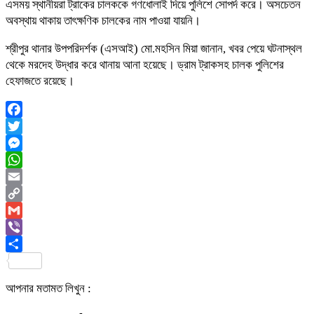
এসময় স্থানীয়রা ট্রাকের চালককে গণধোলাই দিয়ে পুলিশে সোপর্দ করে। অসচেতন
অবস্থায় থাকায় তাৎক্ষণিক চালকের নাম পাওয়া যায়নি।
শ্রীপুর থানার উপপরিদর্শক (এসআই) মো.মহসিন মিয়া জানান, খবর পেয়ে ঘটনাস্থল
থেকে মরদেহ উদ্ধার করে থানায় আনা হয়েছে। ড্রাম ট্রাকসহ চালক পুলিশের
হেফাজতে রয়েছে।
Facebook
Twitter
Messenger
WhatsApp
Email
Copy
Link
Gmail
Viber
Share
আপনার মতামত লিখুন :