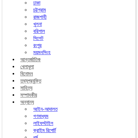
ঢাকা
চট্টগ্রাম
রাজশাহী
খুলনা
বরিশাল
সিলেট
রংপুর
ময়মনসিংহ
আন্তর্জাতিক
খেলাধুলা
বিনোদন
তথ্যপ্রযুক্তি
সাহিত্য
সম্পাদকীয়
অন্যান্য
আইন-আদালত
গণমাধ্যম
লাইফস্টাইল
ক্রাইম রিপোর্ট
ধর্ম