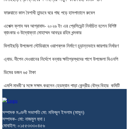
ফারুয়াতে কাল বৈশাখী তান্ডবে ঘরে গাছ পড়ে হাসপাতালে রুবেল
এপেক্স ক্লাব অব আগ্রাবাদ- ২০২৬ ইং এর প্রেসিডেন্ট নির্বাচিত হলেন বিশিষ্ট
ব্যাংকার ও উদ্যোক্তা মোহাম্মদ আবদুর রহিম খন্দকার
বিলাইছড়ি উপজেলা স্টেডিয়ামে ওয়াশব্লক নির্মাণে চূড়ান্তভাবে জায়গায় নির্ধারণ
এ্যাড. দীপেন দেওয়ানের নির্দেশে বন্যায় ক্ষতিগ্রস্থদের পাশে উপজেলা বিএনপি
ডিমের ডজন ৬৫ টাকা
এমপি মাধবী’র সঙ্গে সক্ষাৎ করলেন হেডম্যান পাড়া কেন্দ্রীয় বৌদ্ধ বিহার কমিটি
সম্পাদক মণ্ডলী সভাপতি মো: মফিজুল ইসলাম (মামুন)
সম্পাদক- মো: নাজমুল হুদা।
মোবাইল: ০১৫৫৩৩৩০৪৫৬