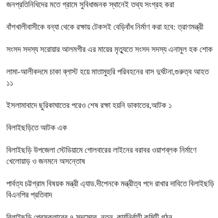
জনপ্রতিনিধিদের মতে গ্রামে সুবিধাজনক স্থানেই তথ্য সংগ্রহ করা
বাঁশখালীবাসীকে বন্যা থেকে রক্ষায় টেকসই বেড়িবাঁধ নির্মাণ করা হবে: ত্রাণমন্ত্রী
সংসদ সদস্য সরোয়ার আলমগীর এর মায়ের মৃত্যুতে সংসদ সদস্য এনামুল হক শোক
লামা-আলীকদমে চাকা ব্লাস্ট হয়ে মাতামুহুরি পরিবহনের বাস দুর্ঘটনা,গুরুত্ব আহত
১১
ইসলামাবাদে ছুরিকাঘাতের পরেও শেষ রক্ষা হয়নি ডাকাতের,আটক ১
বিলাইছড়িতে আটক এক
বিলাইছড়ি উপজেলা স্টেডিয়ামে গোলবারের লাইনের বরাবর ওয়াশব্লক নির্মাণে
খেলোয়াড় ও জনমনে অসন্তোষ
পার্বত্য চট্টগ্রাম বিষয়ক মন্ত্রী এ্যাড.দীপেনকে মন্ত্রীত্ব পদে রাখার দাবিতে বিলাইছড়ি
বিএনপির প্রতিবাদ
বিলাইছড়ি প্রেসক্লাবের ৭ সদস্যের নতুন কার্যনির্বাহী কমিটি গঠন