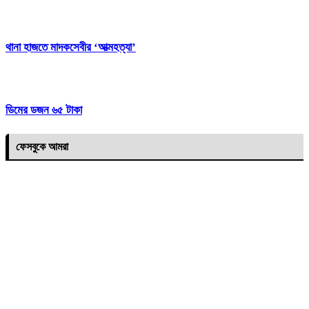
থানা হাজতে মাদকসেবীর ‘আত্মহত্যা’
ডিমের ডজন ৬৫ টাকা
ফেসবুকে আমরা