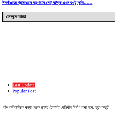
ঈদগাঁওয়ের গ্রামাঞ্চলে বড়পাতার সেই বটবৃক্ষ এখন শুধুই স্মৃতি……
ফেসবুকে আমরা
Last Update
Popular Post
বাঁশখালীবাসীকে বন্যা থেকে রক্ষায় টেকসই বেড়িবাঁধ নির্মাণ করা হবে: ত্রাণমন্ত্রী