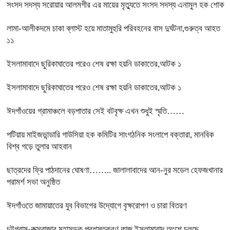
সংসদ সদস্য সরোয়ার আলমগীর এর মায়ের মৃত্যুতে সংসদ সদস্য এনামুল হক শোক
লামা-আলীকদমে চাকা ব্লাস্ট হয়ে মাতামুহুরি পরিবহনের বাস দুর্ঘটনা,গুরুত্ব আহত
১১
ইসলামাবাদে ছুরিকাঘাতের পরেও শেষ রক্ষা হয়নি ডাকাতের,আটক ১
ইসলামাবাদে ছুরিকাঘাতের পরেও শেষ রক্ষা হয়নি ডাকাতের,আটক ১
ঈদগাঁওয়ের গ্রামাঞ্চলে বড়পাতার সেই বটবৃক্ষ এখন শুধুই স্মৃতি……
পটিয়ায় মাইজভান্ডারি গাউসিয়া হক কমিটির সাংগঠনিক সংলাপে বক্তারা, মানবিক
বিশ্ব গড়ে তুলার আহবান
ছাত্রদের ফ্রি পাঠদানের ঘোষণা…….. জালালাবাদের আন-নুর মডেল হেফজখানার
পরামর্শ সভা অনুষ্ঠিত
ঈদগাঁওতে জামায়াতের যুব বিভাগের উদ্যোগে বৃক্ষরোপণ ও চারা বিতরণ
চট্টগ্রাম-কক্সবাজার মহাসড়ক প্রশস্তকরণ কাজ ইসলামাবাদ অংশে চলছে