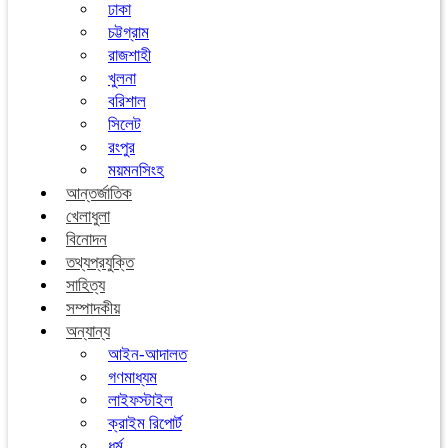
ঢাকা
চট্টগ্রাম
রাজশাহী
খুলনা
বরিশাল
সিলেট
রংপুর
ময়মনসিংহ
আন্তর্জাতিক
খেলাধুলা
বিনোদন
তথ্যপ্রযুক্তি
সাহিত্য
সম্পাদকীয়
অন্যান্য
আইন-আদালত
গণমাধ্যম
লাইফস্টাইল
ক্রাইম রিপোর্ট
ধর্ম