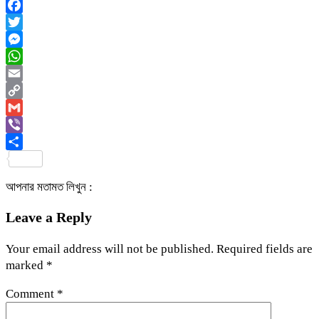
Facebook
Twitter
Messenger
WhatsApp
Email
Copy
Link
Gmail
Viber
Share
আপনার মতামত লিখুন :
Leave a Reply
Your email address will not be published.
Required fields are
marked
*
Comment
*