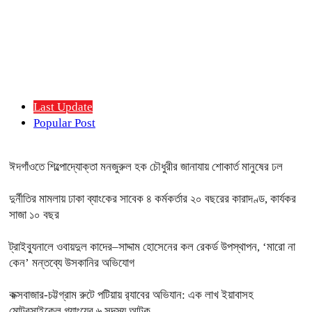
Last Update
Popular Post
ঈদগাঁওতে শিল্পোদ্যোক্তা মনজুরুল হক চৌধুরীর জানাযায় শোকার্ত মানুষের ঢল
দুর্নীতির মামলায় ঢাকা ব্যাংকের সাবেক ৪ কর্মকর্তার ২০ বছরের কারাদণ্ড, কার্যকর
সাজা ১০ বছর
ট্রাইব্যুনালে ওবায়দুল কাদের–সাদ্দাম হোসেনের কল রেকর্ড উপস্থাপন, ‘মারো না
কেন’ মন্তব্যে উসকানির অভিযোগ
কক্সবাজার-চট্টগ্রাম রুটে পটিয়ায় র‍্যাবের অভিযান: এক লাখ ইয়াবাসহ
মোটরসাইকেল গ্যাংয়ের ৬ সদস্য আটক