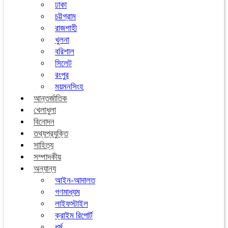
ঢাকা
চট্টগ্রাম
রাজশাহী
খুলনা
বরিশাল
সিলেট
রংপুর
ময়মনসিংহ
আন্তর্জাতিক
খেলাধুলা
বিনোদন
তথ্যপ্রযুক্তি
সাহিত্য
সম্পাদকীয়
অন্যান্য
আইন-আদালত
গণমাধ্যম
লাইফস্টাইল
ক্রাইম রিপোর্ট
ধর্ম