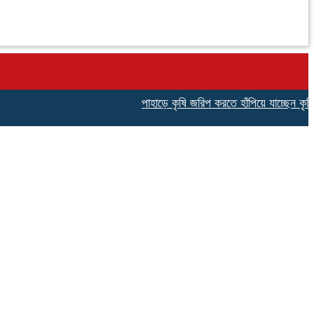
পাহাড়ে কৃষি জরিপ করতে হাঁপিয়ে যাচ্ছেন কৃষি অফি