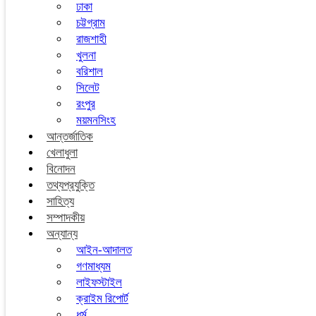
ঢাকা
চট্টগ্রাম
রাজশাহী
খুলনা
বরিশাল
সিলেট
রংপুর
ময়মনসিংহ
আন্তর্জাতিক
খেলাধুলা
বিনোদন
তথ্যপ্রযুক্তি
সাহিত্য
সম্পাদকীয়
অন্যান্য
আইন-আদালত
গণমাধ্যম
লাইফস্টাইল
ক্রাইম রিপোর্ট
ধর্ম