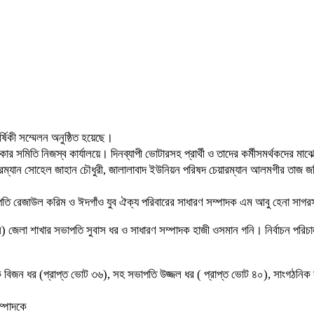
্ষিকী সম্মেলন অনুষ্ঠিত হয়েছে।
র সমিতি নিজস্ব কার্যালয়ে। দিনব্যাপী ভোটারসহ প্রার্থী ও তাদের কর্মীসমর্থকদের 
রম্যান সোহেল জাহান চৌধুরী, জালালাবাদ ইউনিয়ন পরিষদ চেয়ারম্যান আলমগীর তাজ জনি
াব সভাপতি রেজাউল করিম ও ঈদগাঁও যুব ঐক্য পরিবারের সাধারণ সম্পাদক এম আবু হেনা স
) জেলা শাখার সভাপতি সুবাস ধর ও সাধারণ সম্পাদক হাজী ওসমান গনি। নির্বাচন পরিচাল
বিজন ধর (প্রাপ্ত ভোট ৩৬), সহ সভাপতি উজ্জল ধর ( প্রাপ্ত ভোট ৪০), সাংগঠনিক সম্
সম্পাদকে