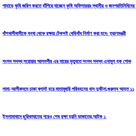
পাহাড়ে কৃষি জরিপ করতে হাঁপিয়ে যাচ্ছেন কৃষি অফিসাররাঃ স্থানীয় ও জনপ্রতিনিধিদের
বাঁশখালীবাসীকে বন্যা থেকে রক্ষায় টেকসই বেড়িবাঁধ নির্মাণ করা হবে: ত্রাণমন্ত্রী
সংসদ সদস্য সরোয়ার আলমগীর এর মায়ের মৃত্যুতে সংসদ সদস্য এনামুল হক শোক
লামা-আলীকদমে চাকা ব্লাস্ট হয়ে মাতামুহুরি পরিবহনের বাস দুর্ঘটনা,গুরুত্ব আহত ১১
ইসলামাবাদে ছুরিকাঘাতের পরেও শেষ রক্ষা হয়নি ডাকাতের,আটক ১