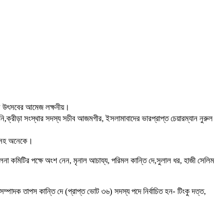
মাঝে উৎসবের আমেজ লক্ষনীয়।
,ক্রীড়া সংস্থার সদস্য সচীব আজমগীর, ইসলামাবাদের ভারপ্রাপ্ত চেয়ারম্যান নুরুল
াগরসহ অনেকে।
না কমিটির পক্ষে অংশ নেন, মৃনাল আচায্য, পরিমল কান্তি দে,সুলাল ধর, হাজী সেলিম
পাদক তাপস কান্তি দে (প্রাপ্ত ভোট ৩৬) সদস্য পদে নির্বাচিত হন- টিংকু দত্ত,