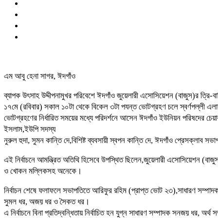
এম আবু হেনা সাগর, ঈদগাঁও
ব্যাপক উৎসাহ উদ্দীপনামুখর পরিবেশে ঈদগাঁও জুয়েলারী এসোসিয়েশন (বাজুস)র ত্রি-বার
১৭মে (রবিবার) সকাল ১০টা থেকে বিকেল ৩টা পযন্ত ভোটগ্রহণ চলে স্বর্ণপল্লী এলাকা
ভোটগ্রহণের নির্ধারিত সময়ের মধ্যে পরিদর্শনে আসেন ঈদগাঁও ইউনিয়ন পরিষদের চেয়া
ইসলাম,ইউপি সদস্য
নুরুল হুদা, সুমন কান্তি দে,বিশিষ্ট ব্যবসায়ী স্বপন কান্তি দে, ঈদগাঁও প্রেসক্ল
এই নির্বাচনে আমন্ত্রিত অতিথি হিসেবে উপস্থিত ছিলেন,জুয়েলারী এসোসিয়েশন (বাজুস
ও খোকন মল্লিকসহ অনেকে।
নির্বাচন শেষে ফলাফলে সভাপতিতে আরিফুর রহিম (প্রাপ্ত ভোট ২৩),সাধারণ সম্পাদক 
সুমল ধর, অজয় ধর ও সৈকত ধর।
এ নির্বাচনে বিনা প্রতিদ্বন্ধিতায় নির্বাচিত হন যুগ্ন সাধারণ সম্পাদক সনজয় ধর, অর্থ 