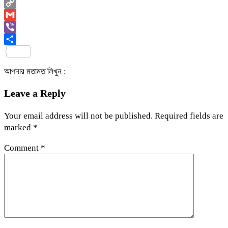
Email
Copy
Link
Gmail
Viber
Share
আপনার মতামত লিখুন :
Leave a Reply
Your email address will not be published.
Required fields are
marked
*
Comment
*