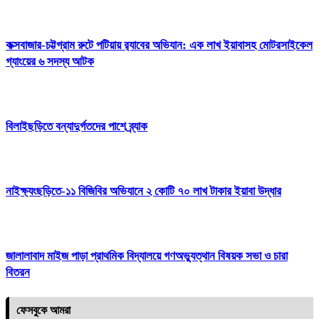
কক্সবাজার-চট্টগ্রাম রুটে পটিয়ায় র‍্যাবের অভিযান: এক লাখ ইয়াবাসহ মোটরসাইকেল
গ্যাংয়ের ৬ সদস্য আটক
বিলাইছড়িতে বন্যাদুর্গতদের পাশে ব্র্যাক
নাইক্ষ্যংছড়িতে-১১ বিজিবির অভিযানে ২ কোটি ৭০ লাখ টাকার ইয়াবা উদ্ধার
জালালাবাদ মাইজ পাড়া প্রাথমিক বিদ্যালয়ে গণঅভ্যুত্থান বিষয়ক সভা ও চারা
বিতরন
ফেসবুকে আমরা