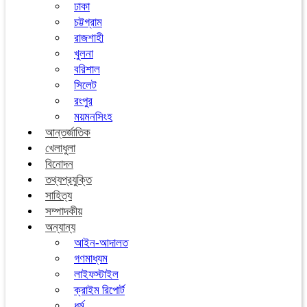
ঢাকা
চট্টগ্রাম
রাজশাহী
খুলনা
বরিশাল
সিলেট
রংপুর
ময়মনসিংহ
আন্তর্জাতিক
খেলাধুলা
বিনোদন
তথ্যপ্রযুক্তি
সাহিত্য
সম্পাদকীয়
অন্যান্য
আইন-আদালত
গণমাধ্যম
লাইফস্টাইল
ক্রাইম রিপোর্ট
ধর্ম