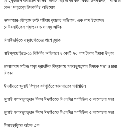
ট্রাইব্যুনালে ওবায়দুল কাদের–সাদ্দাম হোসেনের কল রেকর্ড উপস্থাপন, ‘মারো না
কেন’ মন্তব্যে উসকানির অভিযোগ
কক্সবাজার-চট্টগ্রাম রুটে পটিয়ায় র‍্যাবের অভিযান: এক লাখ ইয়াবাসহ
মোটরসাইকেল গ্যাংয়ের ৬ সদস্য আটক
বিলাইছড়িতে বন্যাদুর্গতদের পাশে ব্র্যাক
নাইক্ষ্যংছড়িতে-১১ বিজিবির অভিযানে ২ কোটি ৭০ লাখ টাকার ইয়াবা উদ্ধার
জালালাবাদ মাইজ পাড়া প্রাথমিক বিদ্যালয়ে গণঅভ্যুত্থান বিষয়ক সভা ও চারা
বিতরন
ঈদগাঁওতে জুলাই বিপ্লব বর্ষপূর্তিতে জামায়াতের গণমিছিল
জুলাই গণঅভ্যুত্থান দিবস ঈদগাঁওতে বিএনপির গণমিছিল ও আলোচনা সভা
জুলাই গণঅভ্যুত্থান দিবস ঈদগাঁওতে বিএনপির গণমিছিল ও আলোচনা সভা
বিলাইছড়িতে আটক এক