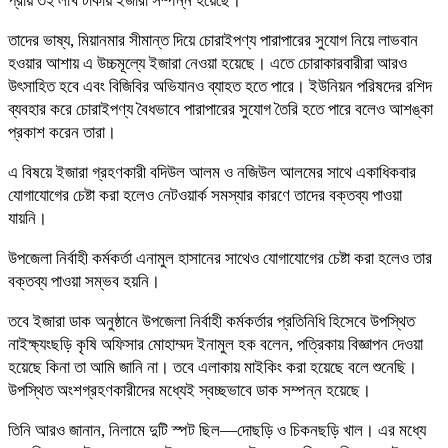
প্রায় ৩২ লাখ টাকায় ইজারা সম্পন্ন হয়েছে।
তাদের ভাষ্য, মিয়ানমার সীমান্ত দিয়ে চোরাইপণ্য পারাপারের সুযোগ নিয়ে লাভবান
হওয়ার আশায় এ উচ্চমূল্যে ইজারা নেওয়া হয়েছে। এতে চোরাকারবারীরা আরও
উৎসাহিত হবে এবং বিজিবির অভিযানও ব্যাহত হতে পারে। ইউনিয়ন পরিষদের রশিদ
ব্যবহার করে চোরাইপণ্য বৈধভাবে পারাপারের সুযোগ তৈরি হতে পারে বলেও আশঙ্কা
প্রকাশ করেন তারা।
এ বিষয়ে ইজারা গ্রহণকারী বদিউল আলম ও নজিউল আলমের সাথে একাধিকবার
যোগাযোগের চেষ্টা করা হলেও নেটওয়ার্ক সমস্যার কারণে তাদের বক্তব্য পাওয়া
যায়নি।
উপজেলা নির্বাহী কর্মকর্তা এনামুল হাসানের সাথেও যোগাযোগের চেষ্টা করা হলেও তার
বক্তব্য পাওয়া সম্ভব হয়নি।
তবে ইজারা ডাক অনুষ্ঠানে উপজেলা নির্বাহী কর্মকর্তার প্রতিনিধি হিসেবে উপস্থিত
নাইক্ষ্যংছড়ি কৃষি অফিসার মোহাম্মদ ইনামুল হক বলেন, পত্রিকায় বিজ্ঞাপন দেওয়া
হয়েছে কিনা তা আমি জানি না। তবে এলাকায় মাইকিং করা হয়েছে বলে শুনেছি।
উপস্থিত অংশগ্রহণকারীদের মধ্যেই স্বচ্ছভাবে ডাক সম্পন্ন হয়েছে।
তিনি আরও জানান, নিলামে দুটি স্পট ছিল—দোছড়ি ও চিকনছড়ি খাল। এর মধ্যে