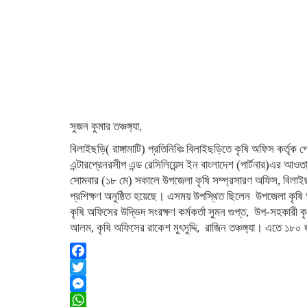
সুজন কুমার তঞ্চঙ্গ্যা,
বিলাইছড়ি( রাঙ্গামাটি) প্রতিনিধিঃ বিলাইছড়িতে কৃষি অফিস কর্তৃক 
এন্টারপ্রেনরসীপ এন্ড রেসিলিয়েন্স ইন বাংলাদেশ (পার্টনার)এর আ
সোমবার (১৮ মে) সকালে উপজেলা কৃষি সম্প্রসারণ অফিস, বিলা
প্রশিক্ষণ অনুষ্ঠিত হয়েছে। এসময় উপস্থিত ছিলেন উপজেলা কৃষি অ
কৃষি অফিসের উদ্ভিদ সংরক্ষণ কর্মকর্তা সুমন গুপ্ত, উপ-সহকারী কৃ
আলম, কৃষি অফিসের রাকেশ মুৎসুদ্দি, রাজিন তঞ্চঙ্গ্যা। এতে ১৮
Facebook
Twitter
Messenger