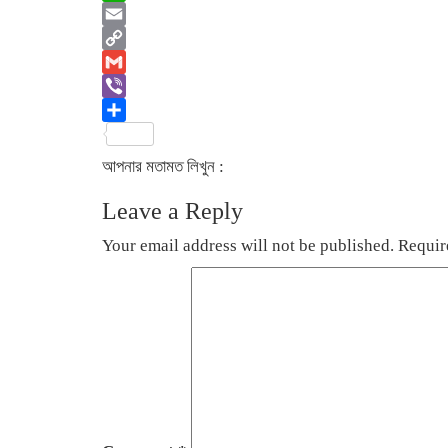
WhatsApp
Email
Copy
Link
Gmail
Viber
Share
আপনার মতামত লিখুন :
Leave a Reply
Your email address will not be published.
Requir