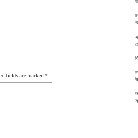
ক
ট
উ
ক
ম
ব
ন
ed fields are marked
*
উ
জ
স