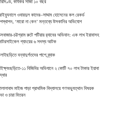
ারাদণ্ড, কার্যকর সাজা ১০ বছর
্রাইব্যুনালে ওবায়দুল কাদের–সাদ্দাম হোসেনের কল রেকর্ড
পস্থাপন, ‘মারো না কেন’ মন্তব্যে উসকানির অভিযোগ
ক্সবাজার-চট্টগ্রাম রুটে পটিয়ায় র‍্যাবের অভিযান: এক লাখ ইয়াবাসহ
োটরসাইকেল গ্যাংয়ের ৬ সদস্য আটক
িলাইছড়িতে বন্যাদুর্গতদের পাশে ব্র্যাক
াইক্ষ্যংছড়িতে-১১ বিজিবির অভিযানে ২ কোটি ৭০ লাখ টাকার ইয়াবা
দ্ধার
ালালাবাদ মাইজ পাড়া প্রাথমিক বিদ্যালয়ে গণঅভ্যুত্থান বিষয়ক
ভা ও চারা বিতরন