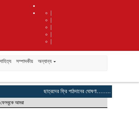
সাহিত্য
সম্পাদকীয়
অন্যান্য
ছাত্রদের ফ্রি পাঠদানের ঘোষণা…….. জালালাবাদের আন-নু
ফেসবুকে আমরা