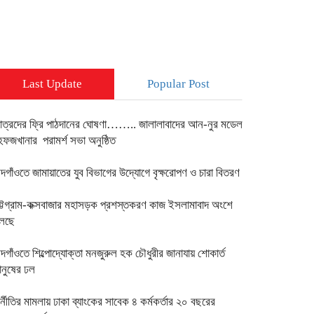
Last Update
Popular Post
াত্রদের ফ্রি পাঠদানের ঘোষণা…….. জালালাবাদের আন-নুর মডেল
েফজখানার পরামর্শ সভা অনুষ্ঠিত
দগাঁওতে জামায়াতের যুব বিভাগের উদ্যোগে বৃক্ষরোপণ ও চারা বিতরণ
ট্টগ্রাম-কক্সবাজার মহাসড়ক প্রশস্তকরণ কাজ ইসলামাবাদ অংশে
লছে
দগাঁওতে শিল্পোদ্যোক্তা মনজুরুল হক চৌধুরীর জানাযায় শোকার্ত
ানুষের ঢল
ুর্নীতির মামলায় ঢাকা ব্যাংকের সাবেক ৪ কর্মকর্তার ২০ বছরের