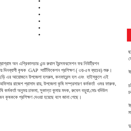
ছ
হ
প্রোগ্রাম অন এগ্রিকালচার এন্ড রুরাল ট্রন্সফরমেশন ফর নিউট্রিশন
ওতায় দিনব্যাপী কৃষক GAP সার্টিফিকেশন প্রশিক্ষণ ( ৩য়-৫ম ব্যচের) শুরু।
ঈ
ইছড়ি এর আয়োজনে উপজেলা হলরুম, কনফারেন্স হল এবং হাইস্কুলে এই
ফিসার রাজেশ প্রাসাদ রায়, উপজেলা কৃষি সম্প্রসারণ কর্মকর্তা ওমর ফারুক,
চ
ষি কর্মকর্তা অনুময় চাকমা, সুকান্ত কুমার মদক, রুবেল বড়ুয়া,মোঃ বদিউল
চ
০ জন কৃষককে প্রশিক্ষণ দেওয়া হয়েছে বলে জানা গেছে।
ঈ
ম
দ