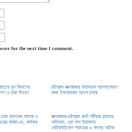
owser for the next time I comment.
য়াতের যুব বিভাগের
চট্টগ্রাম-কক্সবাজার মহাসড়ক প্রশস্তকরণ
োপণ ও চারা বিতরণ
কাজ ইসলামাবাদ অংশে চলছে
য় ঢাকা ব্যাংকের সাবেক ৪
কক্সবাজার-চট্টগ্রাম রুটে পটিয়ায় র‍্যাবের
বছরের কারাদণ্ড, কার্যকর
অভিযান: এক লাখ ইয়াবাসহ
মোটরসাইকেল গ্যাংয়ের ৬ সদস্য আটক