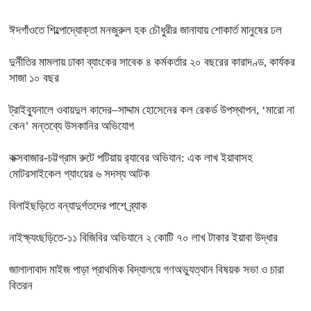
ঈদগাঁওতে শিল্পোদ্যোক্তা মনজুরুল হক চৌধুরীর জানাযায় শোকার্ত মানুষের ঢল
দুর্নীতির মামলায় ঢাকা ব্যাংকের সাবেক ৪ কর্মকর্তার ২০ বছরের কারাদণ্ড, কার্যকর
সাজা ১০ বছর
ট্রাইব্যুনালে ওবায়দুল কাদের–সাদ্দাম হোসেনের কল রেকর্ড উপস্থাপন, ‘মারো না
কেন’ মন্তব্যে উসকানির অভিযোগ
কক্সবাজার-চট্টগ্রাম রুটে পটিয়ায় র‍্যাবের অভিযান: এক লাখ ইয়াবাসহ
মোটরসাইকেল গ্যাংয়ের ৬ সদস্য আটক
বিলাইছড়িতে বন্যাদুর্গতদের পাশে ব্র্যাক
নাইক্ষ্যংছড়িতে-১১ বিজিবির অভিযানে ২ কোটি ৭০ লাখ টাকার ইয়াবা উদ্ধার
জালালাবাদ মাইজ পাড়া প্রাথমিক বিদ্যালয়ে গণঅভ্যুত্থান বিষয়ক সভা ও চারা
বিতরন