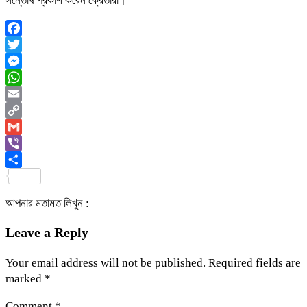
সন্তোষ প্রকাশ করেন ক্রেতারা।
Facebook
Twitter
Messenger
WhatsApp
Email
Copy
Link
Gmail
Viber
Share
আপনার মতামত লিখুন :
Leave a Reply
Your email address will not be published.
Required fields are
marked
*
Comment
*