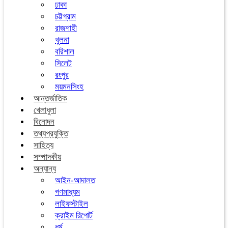
ঢাকা
চট্টগ্রাম
রাজশাহী
খুলনা
বরিশাল
সিলেট
রংপুর
ময়মনসিংহ
আন্তর্জাতিক
খেলাধুলা
বিনোদন
তথ্যপ্রযুক্তি
সাহিত্য
সম্পাদকীয়
অন্যান্য
আইন-আদালত
গণমাধ্যম
লাইফস্টাইল
ক্রাইম রিপোর্ট
ধর্ম