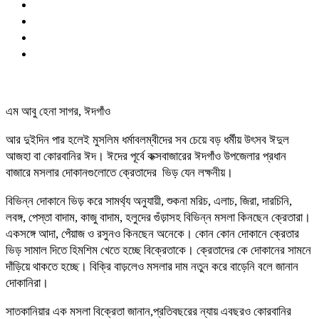
এম আবু হেনা সাগর, ঈদগাঁও
আর দুইদিন পার হলেই মুসলিম ধর্মাবলম্বীদের সব চেয়ে বড় ধর্মীয় উৎসব ঈদুল
আজহা বা কোরবানির ঈদ। ঈদের পূর্বে কক্সবাজারের ঈদগাঁও উপজেলার প্রধান
বাজারে মসলার দোকানগুলোতে ক্রেতাদের ভিড় যেন লক্ষনীয়।
বিভিন্ন দোকানে ভিড় করে সামর্থ্য অনুযায়ী, শুকনা মরিচ, এলাচ, জিরা, দারচিনি,
লবঙ্গ, পেস্তা বাদাম, কাজু বাদাম, হলুদের গুঁড়াসহ বিভিন্ন মসলা কিনছেন ক্রেতারা।
একসঙ্গে আদা, পেঁয়াজ ও রসুনও কিনছেন অনেকে। কোন কোন দোকানে ক্রেতার
ভিড় সামাল দিতে হিমশিম খেতে হচ্ছে বিক্রেতাকে। ক্রেতাদের কে দোকানের সামনে
দাঁড়িয়ে থাকতে হচ্ছে। বিক্রি বাড়লেও মসলার দাম নতুন করে বাড়েনি বলে জানান
দোকানিরা।
সাতকানিয়ার এক মসলা বিক্রেতা জানান,প্রতিবছরের ন্যায় এবছরও কোরবানির