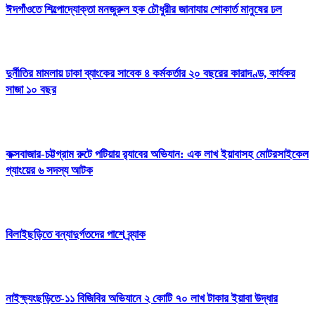
ঈদগাঁওতে শিল্পোদ্যোক্তা মনজুরুল হক চৌধুরীর জানাযায় শোকার্ত মানুষের ঢল
দুর্নীতির মামলায় ঢাকা ব্যাংকের সাবেক ৪ কর্মকর্তার ২০ বছরের কারাদণ্ড, কার্যকর
সাজা ১০ বছর
কক্সবাজার-চট্টগ্রাম রুটে পটিয়ায় র‍্যাবের অভিযান: এক লাখ ইয়াবাসহ মোটরসাইকেল
গ্যাংয়ের ৬ সদস্য আটক
বিলাইছড়িতে বন্যাদুর্গতদের পাশে ব্র্যাক
নাইক্ষ্যংছড়িতে-১১ বিজিবির অভিযানে ২ কোটি ৭০ লাখ টাকার ইয়াবা উদ্ধার