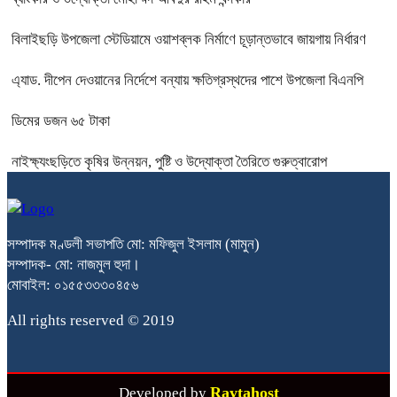
বিলাইছড়ি উপজেলা স্টেডিয়ামে ওয়াশব্লক নির্মাণে চূড়ান্তভাবে জায়গায় নির্ধারণ
এ্যাড. দীপেন দেওয়ানের নির্দেশে বন্যায় ক্ষতিগ্রস্থদের পাশে উপজেলা বিএনপি
ডিমের ডজন ৬৫ টাকা
নাইক্ষ্যংছড়িতে কৃষির উন্নয়ন, পুষ্টি ও উদ্যোক্তা তৈরিতে গুরুত্বারোপ
সম্পাদক মণ্ডলী সভাপতি মো: মফিজুল ইসলাম (মামুন)
সম্পাদক- মো: নাজমুল হুদা।
মোবাইল: ০১৫৫৩৩৩০৪৫৬
All rights reserved © 2019
Raytahost
Developed by