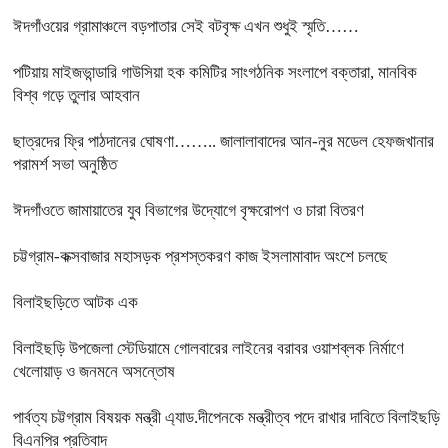
ঈদগাঁওয়ের গ্রামাঞ্চলে বড়পাতার সেই বটবৃক্ষ এখন শুধুই স্মৃতি……
পটিয়ায় মাইজভান্ডারি গাউসিয়া হক কমিটির সাংগঠনিক সংলাপে বক্তারা, মানবিক
বিশ্ব গড়ে তুলার আহবান
ছাত্রদের ফ্রি পাঠদানের ঘোষণা…….. জালালাবাদের আন-নুর মডেল হেফজখানার
পরামর্শ সভা অনুষ্ঠিত
ঈদগাঁওতে জামায়াতের যুব বিভাগের উদ্যোগে বৃক্ষরোপণ ও চারা বিতরণ
চট্টগ্রাম-কক্সবাজার মহাসড়ক প্রশস্তকরণ কাজ ইসলামাবাদ অংশে চলছে
বিলাইছড়িতে আটক এক
বিলাইছড়ি উপজেলা স্টেডিয়ামে গোলবারের লাইনের বরাবর ওয়াশব্লক নির্মাণে
খেলোয়াড় ও জনমনে অসন্তোষ
পার্বত্য চট্টগ্রাম বিষয়ক মন্ত্রী এ্যাড.দীপেনকে মন্ত্রীত্ব পদে রাখার দাবিতে বিলাইছড়ি
বিএনপির প্রতিবাদ