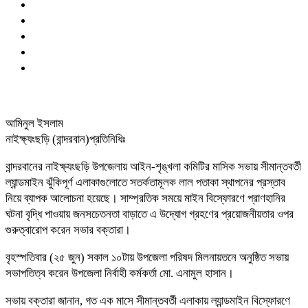
আমিনুল ইসলাম
নাইক্ষ্যংছড়ি (বান্দরবান)প্রতিনিধিঃ
বান্দরবানের নাইক্ষ্যংছড়ি উপজেলায় আইন-শৃঙ্খলা কমিটির মাসিক সভায় সীমান্তবর্তী
ল্যান্ডমাইন ঝুঁকিপূর্ণ এলাকাগুলোতে সতর্কতামূলক লাল পতাকা স্থাপনের প্রস্তাব
নিয়ে ব্যাপক আলোচনা হয়েছে। সাম্প্রতিক সময়ে মাইন বিস্ফোরণে প্রাণহানির
ঘটনা বৃদ্ধি পাওয়ায় জনসচেতনতা বাড়াতে এ উদ্যোগ গ্রহণের প্রয়োজনীয়তার ওপর
গুরুত্বারোপ করেন সভার বক্তারা।
বৃহস্পতিবার (২৫ জুন) সকাল ১০টায় উপজেলা পরিষদ মিলনায়তনে অনুষ্ঠিত সভায়
সভাপতিত্ব করেন উপজেলা নির্বাহী কর্মকর্তা মো. এনামুল হাসান।
সভায় বক্তারা জানান, গত এক মাসে সীমান্তবর্তী এলাকায় ল্যান্ডমাইন বিস্ফোরণে