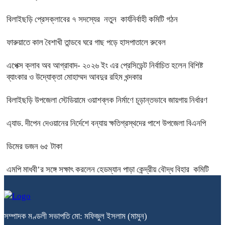
বিলাইছড়ি প্রেসক্লাবের ৭ সদস্যের নতুন কার্যনির্বাহী কমিটি গঠন
ফারুয়াতে কাল বৈশাখী তান্ডবে ঘরে গাছ পড়ে হাসপাতালে রুবেল
এপেক্স ক্লাব অব আগ্রাবাদ- ২০২৬ ইং এর প্রেসিডেন্ট নির্বাচিত হলেন বিশিষ্ট
ব্যাংকার ও উদ্যোক্তা মোহাম্মদ আবদুর রহিম খন্দকার
বিলাইছড়ি উপজেলা স্টেডিয়ামে ওয়াশব্লক নির্মাণে চূড়ান্তভাবে জায়গায় নির্ধারণ
এ্যাড. দীপেন দেওয়ানের নির্দেশে বন্যায় ক্ষতিগ্রস্থদের পাশে উপজেলা বিএনপি
ডিমের ডজন ৬৫ টাকা
এমপি মাধবী’র সঙ্গে সক্ষাৎ করলেন হেডম্যান পাড়া কেন্দ্রীয় বৌদ্ধ বিহার কমিটি
সম্পাদক মণ্ডলী সভাপতি মো: মফিজুল ইসলাম (মামুন)