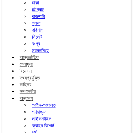
ঢাকা
চট্টগ্রাম
রাজশাহী
খুলনা
বরিশাল
সিলেট
রংপুর
ময়মনসিংহ
আন্তর্জাতিক
খেলাধুলা
বিনোদন
তথ্যপ্রযুক্তি
সাহিত্য
সম্পাদকীয়
অন্যান্য
আইন-আদালত
গণমাধ্যম
লাইফস্টাইল
ক্রাইম রিপোর্ট
ধর্ম