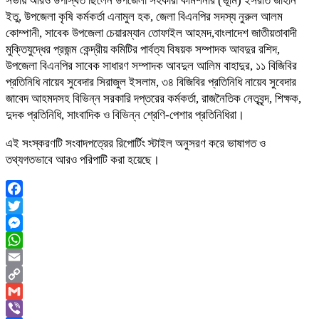
সভায় আরও উপস্থিত ছিলেন উপজেলা সহকারী কমিশনার (ভূমি) ইসরাত জাহান
ইতু, উপজেলা কৃষি কর্মকর্তা এনামুল হক, জেলা বিএনপির সদস্য নুরুল আলম
কোম্পানী, সাবেক উপজেলা চেয়ারম্যান তোফাইল আহমদ,বাংলাদেশ জাতীয়তাবাদী
মুক্তিযুদ্ধের প্রজন্ম কেন্দ্রীয় কমিটির পার্বত্য বিষয়ক সম্পাদক আবদুর রশিদ,
উপজেলা বিএনপির সাবেক সাধারণ সম্পাদক আবদুল আলিম বাহাদুর, ১১ বিজিবির
প্রতিনিধি নায়েব সুবেদার সিরাজুল ইসলাম, ৩৪ বিজিবির প্রতিনিধি নায়েব সুবেদার
জাবেদ আহমদসহ বিভিন্ন সরকারি দপ্তরের কর্মকর্তা, রাজনৈতিক নেতৃবৃন্দ, শিক্ষক,
দুদক প্রতিনিধি, সাংবাদিক ও বিভিন্ন শ্রেণি-পেশার প্রতিনিধিরা।
এই সংস্করণটি সংবাদপত্রের রিপোর্টিং স্টাইল অনুসরণ করে ভাষাগত ও
তথ্যগতভাবে আরও পরিপাটি করা হয়েছে।
Facebook
Twitter
Messenger
WhatsApp
Email
Copy
Link
Gmail