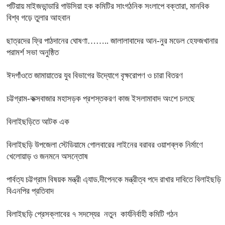
পটিয়ায় মাইজভান্ডারি গাউসিয়া হক কমিটির সাংগঠনিক সংলাপে বক্তারা, মানবিক
বিশ্ব গড়ে তুলার আহবান
ছাত্রদের ফ্রি পাঠদানের ঘোষণা…….. জালালাবাদের আন-নুর মডেল হেফজখানার
পরামর্শ সভা অনুষ্ঠিত
ঈদগাঁওতে জামায়াতের যুব বিভাগের উদ্যোগে বৃক্ষরোপণ ও চারা বিতরণ
চট্টগ্রাম-কক্সবাজার মহাসড়ক প্রশস্তকরণ কাজ ইসলামাবাদ অংশে চলছে
বিলাইছড়িতে আটক এক
বিলাইছড়ি উপজেলা স্টেডিয়ামে গোলবারের লাইনের বরাবর ওয়াশব্লক নির্মাণে
খেলোয়াড় ও জনমনে অসন্তোষ
পার্বত্য চট্টগ্রাম বিষয়ক মন্ত্রী এ্যাড.দীপেনকে মন্ত্রীত্ব পদে রাখার দাবিতে বিলাইছড়ি
বিএনপির প্রতিবাদ
বিলাইছড়ি প্রেসক্লাবের ৭ সদস্যের নতুন কার্যনির্বাহী কমিটি গঠন