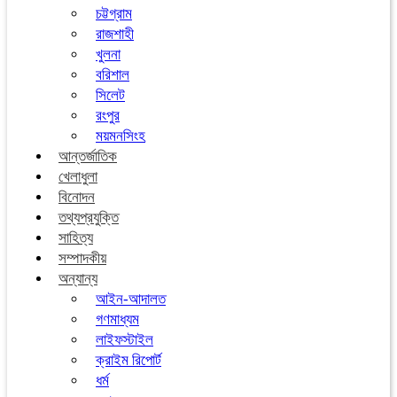
চট্টগ্রাম
রাজশাহী
খুলনা
বরিশাল
সিলেট
রংপুর
ময়মনসিংহ
আন্তর্জাতিক
খেলাধুলা
বিনোদন
তথ্যপ্রযুক্তি
সাহিত্য
সম্পাদকীয়
অন্যান্য
আইন-আদালত
গণমাধ্যম
লাইফস্টাইল
ক্রাইম রিপোর্ট
ধর্ম