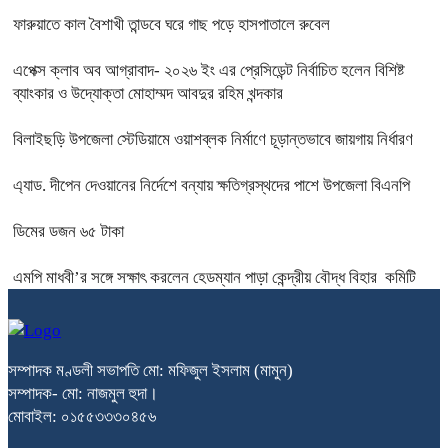
ফারুয়াতে কাল বৈশাখী তান্ডবে ঘরে গাছ পড়ে হাসপাতালে রুবেল
এপেক্স ক্লাব অব আগ্রাবাদ- ২০২৬ ইং এর প্রেসিডেন্ট নির্বাচিত হলেন বিশিষ্ট
ব্যাংকার ও উদ্যোক্তা মোহাম্মদ আবদুর রহিম খন্দকার
বিলাইছড়ি উপজেলা স্টেডিয়ামে ওয়াশব্লক নির্মাণে চূড়ান্তভাবে জায়গায় নির্ধারণ
এ্যাড. দীপেন দেওয়ানের নির্দেশে বন্যায় ক্ষতিগ্রস্থদের পাশে উপজেলা বিএনপি
ডিমের ডজন ৬৫ টাকা
এমপি মাধবী’র সঙ্গে সক্ষাৎ করলেন হেডম্যান পাড়া কেন্দ্রীয় বৌদ্ধ বিহার কমিটি
সম্পাদক মণ্ডলী সভাপতি মো: মফিজুল ইসলাম (মামুন)
সম্পাদক- মো: নাজমুল হুদা।
মোবাইল: ০১৫৫৩৩৩০৪৫৬