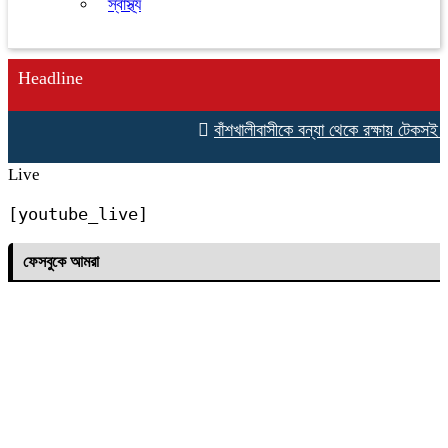
স্বাস্থ্য
Headline
বাঁশখালীবাসীকে বন্যা থেকে রক্ষায় টেকসই বেড়িব
Live
[youtube_live]
ফেসবুকে আমরা