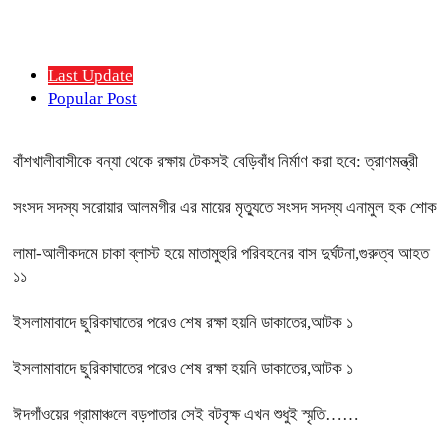
Last Update
Popular Post
বাঁশখালীবাসীকে বন্যা থেকে রক্ষায় টেকসই বেড়িবাঁধ নির্মাণ করা হবে: ত্রাণমন্ত্রী
সংসদ সদস্য সরোয়ার আলমগীর এর মায়ের মৃত্যুতে সংসদ সদস্য এনামুল হক শোক
লামা-আলীকদমে চাকা ব্লাস্ট হয়ে মাতামুহুরি পরিবহনের বাস দুর্ঘটনা,গুরুত্ব আহত
১১
ইসলামাবাদে ছুরিকাঘাতের পরেও শেষ রক্ষা হয়নি ডাকাতের,আটক ১
ইসলামাবাদে ছুরিকাঘাতের পরেও শেষ রক্ষা হয়নি ডাকাতের,আটক ১
ঈদগাঁওয়ের গ্রামাঞ্চলে বড়পাতার সেই বটবৃক্ষ এখন শুধুই স্মৃতি……