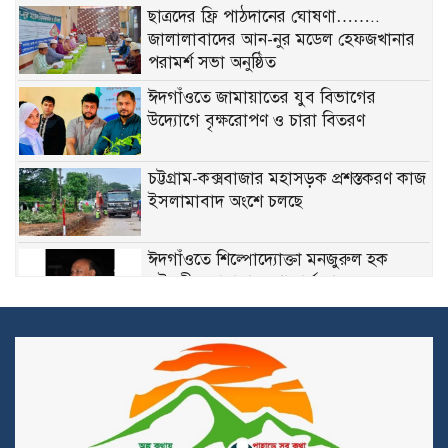
ছাত্রদের ফ্রি পাঠদানের ঘোষণা……..
জালালাবাদের আন-নুর মডেল হেফজখানার
পরামর্শ সভা অনুষ্ঠিত
ঈদগাঁওতে জামায়াতের যুব বিভাগের
উদ্যোগে বৃক্ষরোপণ ও চারা বিতরণ
চট্টগ্রাম-কক্সবাজার মহাসড়ক প্রশস্তকরণ কাজ
ইসলামাবাদ অংশে চলছে
ঈদগাঁওতে শিল্পোদ্যোক্তা মনজুরুল হক
চৌধুরীর জানাযায় শোকার্ত মানুষের ঢল
দুর্নীতির মামলায় ঢাকা ব্যাংকের সাবেক ৪
কর্মকর্তার ২০ বছরের কারাদণ্ড, কার্যকর সাজা
১০ বছর
ট্রাইব্যুনালে ওবায়দুল কাদের–সাদ্দাম
হোসেনের কল রেকর্ড উপস্থাপন, ‘মারো না