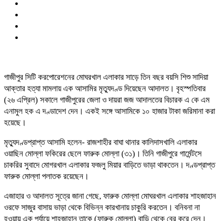
গাজীপুর সিটি করপোরেশনের মোঘরখাল এলাকার সাড়ে তিন বছর বয়সি শিশু সাদিয়া
আক্তার হত্যা মামলায় এক আসামির মৃত্যুদণ্ড দিয়েছেন আদালত। বৃহস্পতিবার
(২৬ এপ্রিল) সকালে গাজীপুরের জেলা ও দায়রা জজ আদালতের বিচারক এ কে এম
এনামুল হক এ দণ্ডাদেশ দেন। একই সঙ্গে আসামিকে ১০ হাজার টাকা জরিমানা করা
হয়েছে।
মৃত্যুদণ্ডপ্রাপ্ত আসামি হলেন- রাজশাহীর বাঘা থানার কালিদাসখালি এলাকার
ওয়াছিন মোল্লা ফকিরের ছেলে ফারুক মোল্লা (৩১)। তিনি গাজীপুরে গার্মেন্টসে
চাকরির সুবাদে মোগরখাল এলাকার ফজলু মিয়ার বাড়িতে ভাড়া থাকতেন। দণ্ডপ্রাপ্ত
ফারুক মোল্লা পলাতক রয়েছেন।
এজাহার ও আদালত সূত্রে জানা গেছে, ফারুক মোল্লা মোঘরখাল এলাকার শাহজাহান
ওরফে সাজুর বাসায় ভাড়া থেকে বিভিন্ন কারখানায় চাকুরি করতেন। বনিবনা না
হওয়ায় এক পর্যায়ে শাহজাহান তাকে (ফারুক মোল্লা) বাড়ি থেকে বের করে দেন।