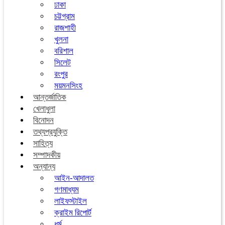
ঢাকা
চট্টগ্রাম
রাজশাহী
খুলনা
বরিশাল
সিলেট
রংপুর
ময়মনসিংহ
আন্তর্জাতিক
খেলাধুলা
বিনোদন
তথ্যপ্রযুক্তি
সাহিত্য
সম্পাদকীয়
অন্যান্য
আইন-আদালত
গণমাধ্যম
লাইফস্টাইল
ক্রাইম রিপোর্ট
ধর্ম