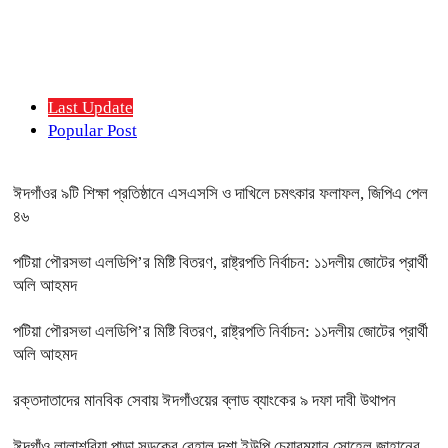
Last Update
Popular Post
ঈদগাঁওর ৯টি শিক্ষা প্রতিষ্ঠানে এসএসসি ও দাখিলে চমৎকার ফলাফল, জিপিএ পেল
৪৬
পটিয়া পৌরসভা এলডিপি’র মিষ্টি বিতরণ, রাষ্ট্রপতি নির্বাচন: ১১দলীয় জোটের প্রার্থী
অলি আহমদ
পটিয়া পৌরসভা এলডিপি’র মিষ্টি বিতরণ, রাষ্ট্রপতি নির্বাচন: ১১দলীয় জোটের প্রার্থী
অলি আহমদ
রক্তদাতাদের মানবিক সেবায় ঈদগাঁওয়ের ব্লাড ব্যাংকের ৯ দফা দাবী উথাপন
ঈদগাঁও লালাশরিয়া পাড়া সড়কের বেহাল দশা,ইউপি চেয়ারম্যান সোহেল জাহানের