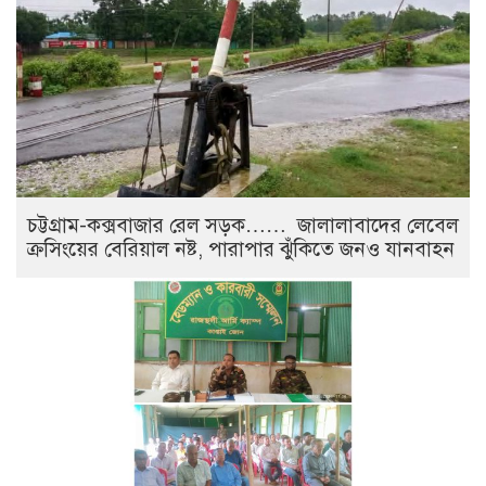
চট্টগ্রাম-কক্সবাজার রেল সড়ক…… জালালাবাদের লেবেল
ক্রসিংয়ের বেরিয়াল নষ্ট, পারাপার ঝুঁকিতে জনও যানবাহন