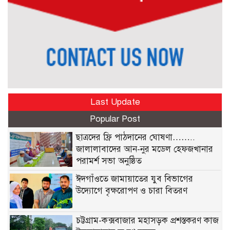
Last Update
Popular Post
ছাত্রদের ফ্রি পাঠদানের ঘোষণা……..
জালালাবাদের আন-নুর মডেল হেফজখানার
পরামর্শ সভা অনুষ্ঠিত
ঈদগাঁওতে জামায়াতের যুব বিভাগের
উদ্যোগে বৃক্ষরোপণ ও চারা বিতরণ
চট্টগ্রাম-কক্সবাজার মহাসড়ক প্রশস্তকরণ কাজ