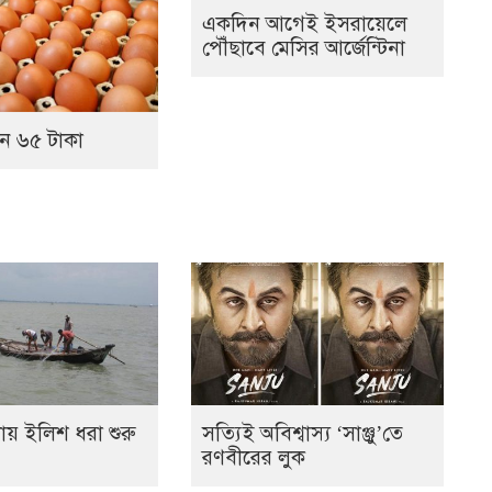
একদিন আগেই ইসরায়েলে
পৌঁছাবে মেসির আর্জেন্টিনা
ন ৬৫ টাকা
নায় ইলিশ ধরা শুরু
সত্যিই অবিশ্বাস্য ‘সাঞ্জু’তে
রণবীরের লুক