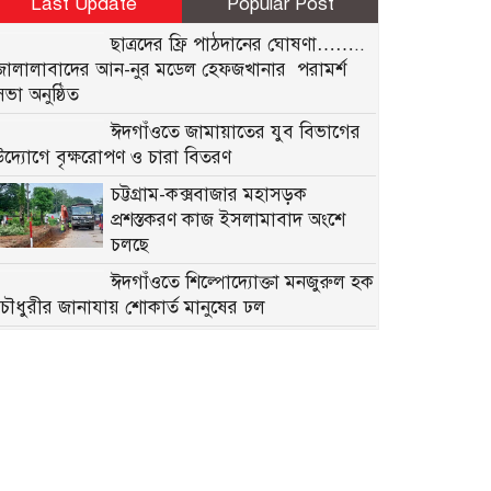
Last Update
Popular Post
ছাত্রদের ফ্রি পাঠদানের ঘোষণা……..
জালালাবাদের আন-নুর মডেল হেফজখানার পরামর্শ
সভা অনুষ্ঠিত
ঈদগাঁওতে জামায়াতের যুব বিভাগের
উদ্যোগে বৃক্ষরোপণ ও চারা বিতরণ
চট্টগ্রাম-কক্সবাজার মহাসড়ক
প্রশস্তকরণ কাজ ইসলামাবাদ অংশে
চলছে
ঈদগাঁওতে শিল্পোদ্যোক্তা মনজুরুল হক
চৌধুরীর জানাযায় শোকার্ত মানুষের ঢল
দুর্নীতির মামলায় ঢাকা ব্যাংকের
সাবেক ৪ কর্মকর্তার ২০ বছরের কারাদণ্ড, কার্যকর সাজা
১০ বছর
ট্রাইব্যুনালে ওবায়দুল কাদের–সাদ্দাম
হোসেনের কল রেকর্ড উপস্থাপন,
‘মারো না কেন’ মন্তব্যে উসকানির