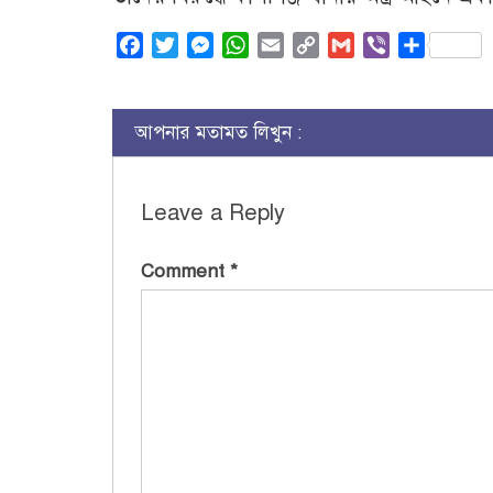
Facebook
Twitter
Messenger
WhatsApp
Email
Copy
Gmail
Viber
Share
Link
আপনার মতামত লিখুন :
Leave a Reply
Comment
*