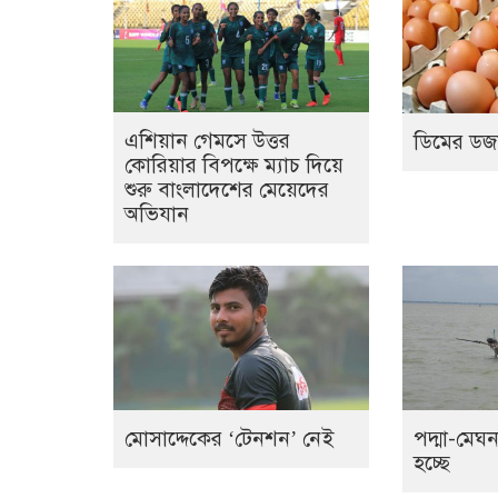
এশিয়ান গেমসে উত্তর
ডিমের ডজ
কোরিয়ার বিপক্ষে ম্যাচ দিয়ে
শুরু বাংলাদেশের মেয়েদের
অভিযান
মোসাদ্দেকের ‘টেনশন’ নেই
পদ্মা-মেঘ
হচ্ছে