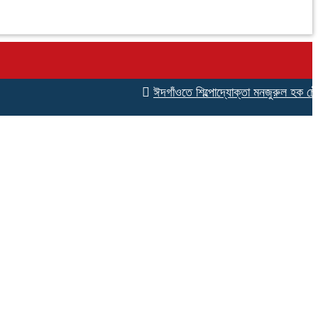
ঈদগাঁওতে শিল্পোদ্যোক্তা মনজুরুল হক চৌধুরীর জ