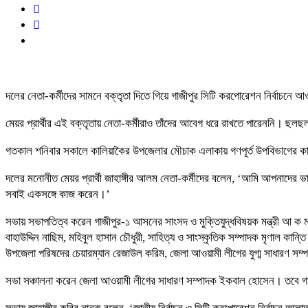
দলের নেতা-কর্মীদের সামনে বক্তৃতা দিতে গিয়ে গাজীপুর সিটি করপোরেশন নির্বাচনে আ
মেয়র প্রার্থীর এই বক্তৃতায় নেতা-কর্মীরাও তাঁদের আবেগ ধরে রাখতে পারেননি। ছলছল
গতকাল শনিবার সকালে কালিয়াকৈর উপজেলার মৌচাক এলাকায় গণপূর্ত উপবিভাগের কা
দলের মনোনীত মেয়র প্রার্থী জাহাঙ্গীর আলম নেতা-কর্মীদের বলেন, ‘আমি আপনাদের 
সবাই একসঙ্গে কাজ করেন।’
সভায় সভাপতিত্ব করেন গাজীপুর-১ আসনের সাংসদ ও মুক্তিযুদ্ধবিষয়ক মন্ত্রী আ ক ম 
বাহাউদ্দিন নাছিম, মহিবুল হাসান চৌধুরী, সাহিত্য ও সাংস্কৃতিক সম্পাদক মৃণাল কা
উপজেলা পরিষদের চেয়ারম্যান রেজাউল করিম, জেলা আওয়ামী লীগের যুগ্ম সাধারণ সম
সভা সঞ্চালনা করেন জেলা আওয়ামী লীগের সাধারণ সম্পাদক ইকবাল হোসেন। তবে গ