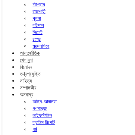
চট্টগ্রাম
রাজশাহী
খুলনা
বরিশাল
সিলেট
রংপুর
ময়মনসিংহ
আন্তর্জাতিক
খেলাধুলা
বিনোদন
তথ্যপ্রযুক্তি
সাহিত্য
সম্পাদকীয়
অন্যান্য
আইন-আদালত
গণমাধ্যম
লাইফস্টাইল
ক্রাইম রিপোর্ট
ধর্ম