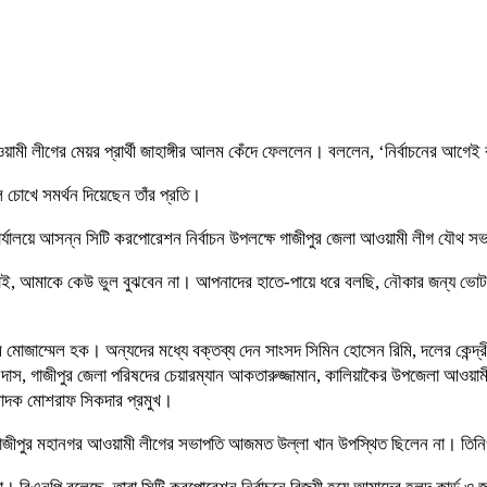
ওয়ামী লীগের মেয়র প্রার্থী জাহাঙ্গীর আলম কেঁদে ফেললেন। বললেন, ‘নির্বাচনের আগেই ক
 চোখে সমর্থন দিয়েছেন তাঁর প্রতি।
র্যালয়ে আসন্ন সিটি করপোরেশন নির্বাচন উপলক্ষে গাজীপুর জেলা আওয়ামী লীগ যৌথ
ভাই, আমাকে কেউ ভুল বুঝবেন না। আপনাদের হাতে-পায়ে ধরে বলছি, নৌকার জন্য ভোট চা
মোজাম্মেল হক। অন্যদের মধ্যে বক্তব্য দেন সাংসদ সিমিন হোসেন রিমি, দলের কেন্দ্রী
ন্তি দাস, গাজীপুর জেলা পরিষদের চেয়ারম্যান আকতারুজ্জামান, কালিয়াকৈর উপজেলা আওয়া
্পাদক মোশরাফ সিকদার প্রমুখ।
াজীপুর মহানগর আওয়ামী লীগের সভাপতি আজমত উল্লা খান উপস্থিত ছিলেন না। তিনি