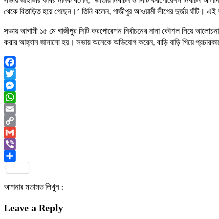
সভায় জাহাঙ্গীর কবির নানক বলেন, ‘জাতীয় নির্বাচন ও সিটি করপোরেশন নির্বাচন আলাদ
থেকে বিতাড়িত হয়ে গেছেন।’ তিনি বলেন, গাজীপুর আওয়ামী লীগের দুর্জয় ঘাঁটি। এই দ
সভায় আগামী ১৫ মে গাজীপুর সিটি করপোরেশন নির্বাচনের নানা কৌশল নিয়ে আলোচন
করার আহ্বান জানানো হয়। সভায় অনেকে অভিযোগ করেন, বাড়ি বাড়ি গিয়ে প্রচারকাজ
Facebook
Twitter
Messenger
WhatsApp
Email
Copy
Link
Gmail
Viber
Share
আপনার মতামত লিখুন :
Leave a Reply