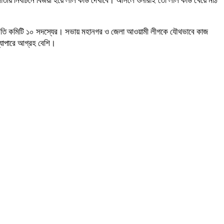
াতীয় নির্বাচনে বিজয়ী হয়ে লাল কার্ড দেখাবে। আসলে ওনারাই তো লাল কার্ড খেয়ে মাঠ
প্রতি কমিটি ১০ সদস্যের। সভায় মহানগর ও জেলা আওয়ামী লীগকে যৌথভাবে কাজ
্যাপারে আগ্রহ বেশি।