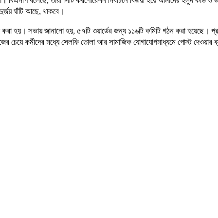
া। বিএনপি বলেছে, তারা সিটি করপোরেশন নির্বাচনে বিজয়ী হয়ে আমাদের হলুদ কার্ড ও জ
ুর্জয় ঘাঁটি আছে, থাকবে।
া করা হয়। সভায় জানানো হয়, ৫৭টি ওয়ার্ডের জন্য ১১৬টি কমিটি গঠন করা হয়েছে। 
ের চেয়ে কর্মীদের মধ্যে সেলফি তোলা আর সামাজিক যোগাযোগমাধ্যমে পোস্ট দেওয়ার ব