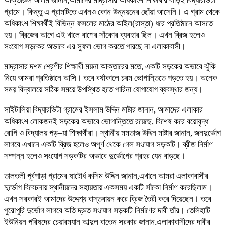
আক্তারুল আলম জানান,আমাদের মাদ্রাসার অধিকাংশ শিক্ষার্থীর বাড়িই বিদ্যারভিটা
গ্রামে। কিন্তু এ গ্রামটিতে এখনও কোন উন্নয়নের ছোঁয়া আসেনি। এ গ্রাম থেকে
অধিকাংশ শিক্ষার্থীই বিভিন্ন ফসলের মাঠের আইল(রাস্তা) ধরে প্রতিষ্ঠানে আসতে
হয়। ব্রিজের আগে এই খালে বাশের সাঁকোর ব্যবহার ছিল। এখন ব্রিজ হলেও
সংযোগ সড়কের অভাবে এর সুফল ভোগ করতে পারছে না এলাকাবাসী।
মাদ্রাসার দশম শ্রেণীর শিক্ষার্থী ময়না আক্তারের মতে, একটি সড়কের অভাবে ঝুঁকি
নিয়ে আমরা প্রতিষ্ঠানে আসি। তবে বর্ষাকালে চরম ভোগান্তিতে পড়তে হয়। অনেক
সময় বিদ্যালয়ে সঠিক সময়ে উপস্থিত হতে পারিনা যোগাযোগ ব্যবস্থার জন্য।
সাইটালিয়া বিদ্যারভিটা গ্রামের ইসলাম উদ্দিন মাষ্টার জানান, আমাদের এলাকার
অধিকাংশ লোকজনই সড়কের অভাবে ভোগান্তিতে রয়েছে, বিশেষ করে বয়োবৃদ্ধ
রোগি ও বিদ্যালয় পড়–য়া শিক্ষার্থীরা। স্থানীয় মমতাজ উদ্দিন মাষ্টার জানান, জনদুর্ভোগ
লাগবে এখানে একটি ব্রিজ হলেও অপূর্ণ থেকে গেল সংযোগ সড়কটি। ব্রীজ নির্মাণ
সম্পন্ন হলেও সংযোগ সড়কটির অভাবে দুর্ভোগের প্রহর যেন বাড়ছে।
তালতলী পূর্বপাড়া গ্রামের ষাটোর্ধ কসিম উদ্দিন জানান,এখানে আমরা এলাকাবাসীর
দুর্ভোগ বিবেচনায় স্থানীয়দের সহায়তায় একসময় একটি সাঁকো নির্মাণ করেছিলাম।
এখন সরকারই আমাদের উদ্দেশ্য বাস্তবায়ন করে ব্রিজ তৈরী করে দিয়েছেন। তবে
পুরোপুরি দুর্ভোগ লাগবে অতি দ্রুত সংযোগ সড়কটি নির্মাণের দাবী তাঁর। তেলিহাটি
ইউনিয়ন পরিষদের চেয়ারম্যান আব্দুল বাতেন সরকার জানান,এলাকাবাসীদের দাবীর