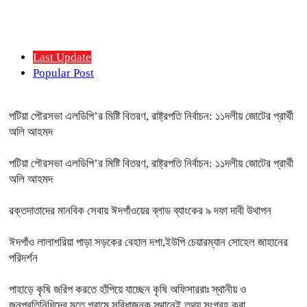
Last Update
Popular Post
পটিয়া পৌরসভা এলডিপি’র মিষ্টি বিতরণ, রাষ্ট্রপতি নির্বাচন: ১১দলীয় জোটের প্রার্থী
অলি আহমদ
পটিয়া পৌরসভা এলডিপি’র মিষ্টি বিতরণ, রাষ্ট্রপতি নির্বাচন: ১১দলীয় জোটের প্রার্থী
অলি আহমদ
রক্তদাতাদের মানবিক সেবায় ঈদগাঁওয়ের ব্লাড ব্যাংকের ৯ দফা দাবী উথাপন
ঈদগাঁও লালাশরিয়া পাড়া সড়কের বেহাল দশা,ইউপি চেয়ারম্যান সোহেল জাহানের
পরিদর্শন
পাহাড়ে কৃষি জরিপ করতে হাঁপিয়ে যাচ্ছেন কৃষি অফিসাররাঃ স্থানীয় ও
জনপ্রতিনিধিদের মতে গ্রামে সুবিধাজনক স্থানেই তথ্য সংগ্রহ করা