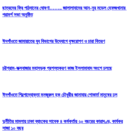
ছাত্রদের ফ্রি পাঠদানের ঘোষণা…….. জালালাবাদের আন-নুর মডেল হেফজখানার
পরামর্শ সভা অনুষ্ঠিত
ঈদগাঁওতে জামায়াতের যুব বিভাগের উদ্যোগে বৃক্ষরোপণ ও চারা বিতরণ
চট্টগ্রাম-কক্সবাজার মহাসড়ক প্রশস্তকরণ কাজ ইসলামাবাদ অংশে চলছে
ঈদগাঁওতে শিল্পোদ্যোক্তা মনজুরুল হক চৌধুরীর জানাযায় শোকার্ত মানুষের ঢল
দুর্নীতির মামলায় ঢাকা ব্যাংকের সাবেক ৪ কর্মকর্তার ২০ বছরের কারাদণ্ড, কার্যকর
সাজা ১০ বছর