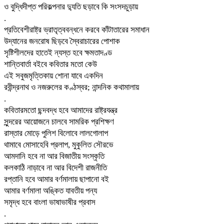
ও বুদ্ধিদীপ্ত পরিকল্পনার দ্যুতি ছড়াবে কি সংসদচুড়ায়
.
প্রতিবেশীরাষ্ট্র ভ্রাতৃত্ববন্ধনে করবে কাঁটাতারের সমাধান
উদ্যানের জনরোষ ছিড়বে স্বৈরাচারের পোশাক
সৃষ্টিশীলদের হাতেই ন্যস্ত হবে ক্ষমতাদণ্ড
শান্তিবার্তা বইবে কবিতার মতো কেউ
এই সবুজমৃত্তিকায় শোনা যাবে একদিন
রবীন্দ্রনাথ ও নজরুলের কণ্ঠস্বর; নান্দনিক কথামালায়
.
কবিতারমতো ছন্দবদ্ধ হবে আমাদের রাষ্ট্রযন্ত্র
সুন্দরের আয়োজনে চালবে সামরিক প্রশিক্ষণ
রাস্তার মোড়ে পুলিশ বিলোবে লালগোলাপ
থামাবে মোসাহেবি প্রলাপ, মুকুলিত সৌরভে
আমদানি হবে না আর বিজাতীয় সংস্কৃতি
কলকাঠি নাড়াবে না আর বিদেশী রাজনীতি
রপ্তানি হবে আমার বর্ণমালায় ছাপানো বই
আমার বর্ণমালা অঙ্কিত যাবতীয় পন্য
সমৃদ্ধ হবে বাংলা ভাষাভাষীর প্রবাস
.