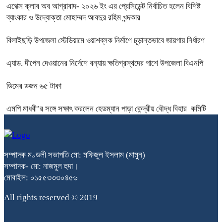
এপেক্স ক্লাব অব আগ্রাবাদ- ২০২৬ ইং এর প্রেসিডেন্ট নির্বাচিত হলেন বিশিষ্ট
ব্যাংকার ও উদ্যোক্তা মোহাম্মদ আবদুর রহিম খন্দকার
বিলাইছড়ি উপজেলা স্টেডিয়ামে ওয়াশব্লক নির্মাণে চূড়ান্তভাবে জায়গায় নির্ধারণ
এ্যাড. দীপেন দেওয়ানের নির্দেশে বন্যায় ক্ষতিগ্রস্থদের পাশে উপজেলা বিএনপি
ডিমের ডজন ৬৫ টাকা
এমপি মাধবী’র সঙ্গে সক্ষাৎ করলেন হেডম্যান পাড়া কেন্দ্রীয় বৌদ্ধ বিহার কমিটি
সম্পাদক মণ্ডলী সভাপতি মো: মফিজুল ইসলাম (মামুন)
সম্পাদক- মো: নাজমুল হুদা।
মোবাইল: ০১৫৫৩৩৩০৪৫৬
All rights reserved © 2019