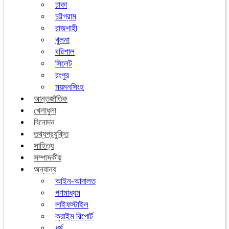
ঢাকা
চট্টগ্রাম
রাজশাহী
খুলনা
বরিশাল
সিলেট
রংপুর
ময়মনসিংহ
আন্তর্জাতিক
খেলাধুলা
বিনোদন
তথ্যপ্রযুক্তি
সাহিত্য
সম্পাদকীয়
অন্যান্য
আইন-আদালত
গণমাধ্যম
লাইফস্টাইল
ক্রাইম রিপোর্ট
ধর্ম