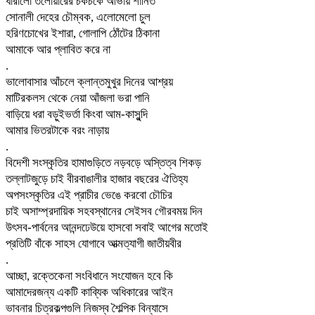
ধারালো তলোয়ারের চকচকে আভায় শানিত
সোনালী দেহের চৌম্বক, এলোমেলো চুল
হরিণচোখের ইশারা, গোলাপি ঠোঁটের ঠিকানা
আমাকে আর প্লাবিত করে না
.
ভালোবাসার আঁচলে ক্লান্তমুখুর দিনের আশ্রয়
মাটিরকলস থেকে নেয়া আঁজলা ভরা পানি
বাড়িয়ে ধরা বড়ুইভর্তা কিংবা আম-কাসুন্দি
আমার ভিতরটাকে বরং নাড়ায়
.
বিদেশী সংস্কৃতির হামাগুড়িতে নড়বড়ে অস্তিত্ব শিকড়
তল্লাটজুড়ে চাই বীরবাঙালীর হাজার বছরের ঐতিহ্য
অপসংস্কৃতির এই প্রাচীর ভেঙে করবো চৌচির
চাই অসাম্প্রদায়িক সহবস্থানের সেইসব গৌরবময় দিন
উৎসব-পার্বনের আনন্দঢেউয়ে হাসবো সবাই আগের মতোই
প্রতিটি বাঁকে সাহস যোগাবে আত্মত্যাগী জাতীয়বীর
.
আচ্ছা, রক্তেকেনা সংবিধানে সংযোজন হবে কি
আমাদেরজন্য একটি কাব্যিক অধিকারের আইন
ভাবনার চিত্রকল্পগুলি নিজস্ব শৈল্পিক বিন্যাসে