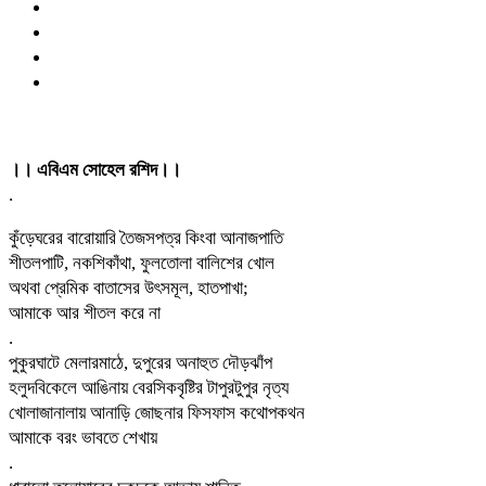
।। এবিএম সোহেল রশিদ।।
.
কুঁড়েঘরের বারোয়ারি তৈজসপত্র কিংবা আনাজপাতি
শীতলপাটি, নকশিকাঁথা, ফুলতোলা বালিশের খোল
অথবা প্রেমিক বাতাসের উৎসমূল, হাতপাখা;
আমাকে আর শীতল করে না
.
পুকুরঘাটে মেলারমাঠে, দুপুরের অনাহুত দৌড়ঝাঁপ
হলুদবিকেলে আঙিনায় বেরসিকবৃষ্টির টাপুরটুপুর নৃত্য
খোলাজানালায় আনাড়ি জোছনার ফিসফাস কথোপকথন
আমাকে বরং ভাবতে শেখায়
.