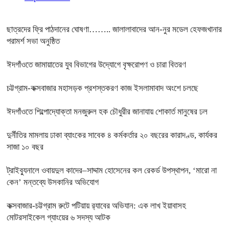
ছাত্রদের ফ্রি পাঠদানের ঘোষণা…….. জালালাবাদের আন-নুর মডেল হেফজখানার
পরামর্শ সভা অনুষ্ঠিত
ঈদগাঁওতে জামায়াতের যুব বিভাগের উদ্যোগে বৃক্ষরোপণ ও চারা বিতরণ
চট্টগ্রাম-কক্সবাজার মহাসড়ক প্রশস্তকরণ কাজ ইসলামাবাদ অংশে চলছে
ঈদগাঁওতে শিল্পোদ্যোক্তা মনজুরুল হক চৌধুরীর জানাযায় শোকার্ত মানুষের ঢল
দুর্নীতির মামলায় ঢাকা ব্যাংকের সাবেক ৪ কর্মকর্তার ২০ বছরের কারাদণ্ড, কার্যকর
সাজা ১০ বছর
ট্রাইব্যুনালে ওবায়দুল কাদের–সাদ্দাম হোসেনের কল রেকর্ড উপস্থাপন, ‘মারো না
কেন’ মন্তব্যে উসকানির অভিযোগ
কক্সবাজার-চট্টগ্রাম রুটে পটিয়ায় র‍্যাবের অভিযান: এক লাখ ইয়াবাসহ
মোটরসাইকেল গ্যাংয়ের ৬ সদস্য আটক