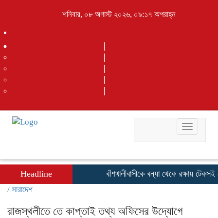
শনিবার, ০৮ অগাস্ট ২০২৬, ০৯:১৭ অপরাহ্ন
Toggle
navigati
Headline
বাঁশখালীবাসীকে বন্যা থেকে রক্ষায় টেকসই বেড়িব
/
সারাদেশ
রাজস্থলীতে তে কাপ্তাই তথ্য অফিসের উদ্যোগে