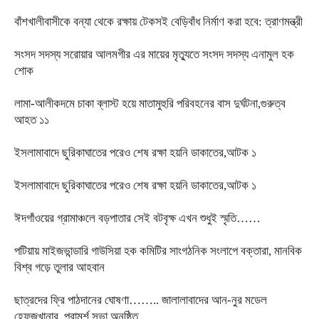
বাঁশখালীবাসীকে বন্যা থেকে রক্ষায় টেকসই বেড়িবাঁধ নির্মাণ করা হবে: ত্রাণমন্ত্রী
সংসদ সদস্য সরোয়ার আলমগীর এর মায়ের মৃত্যুতে সংসদ সদস্য এনামুল হক
শোক
লামা-আলীকদমে চাকা ব্লাস্ট হয়ে মাতামুহুরি পরিবহনের বাস দুর্ঘটনা,গুরুত্ব
আহত ১১
ইসলামাবাদে ছুরিকাঘাতের পরেও শেষ রক্ষা হয়নি ডাকাতের,আটক ১
ইসলামাবাদে ছুরিকাঘাতের পরেও শেষ রক্ষা হয়নি ডাকাতের,আটক ১
ঈদগাঁওয়ের গ্রামাঞ্চলে বড়পাতার সেই বটবৃক্ষ এখন শুধুই স্মৃতি……
পটিয়ায় মাইজভান্ডারি গাউসিয়া হক কমিটির সাংগঠনিক সংলাপে বক্তারা, মানবিক
বিশ্ব গড়ে তুলার আহবান
ছাত্রদের ফ্রি পাঠদানের ঘোষণা…….. জালালাবাদের আন-নুর মডেল
হেফজখানার পরামর্শ সভা অনুষ্ঠিত