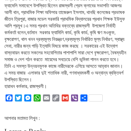
ফ্যামেলি সমাবেশে উপস্থিত ছিলেন রাজস্থলী প্রেস ক্লাবের সভাপতি আজগর
আলী খান, প্রাথমিক শিক্ষা অফিসার তাজেরুল ইসলাম, থানছি কলেজের প্রভাষক
জীতন ত্রিপুরা, বাজার মডেল সরকারি প্রাথমিক বিদ্যালয়ের প্রধান শিক্ষক ইউসুফ
আলি প্রমুখ।এ সময় প্রধান অতিথির বক্তব্যে রাজস্থলী উপজেলা নির্বাহী
কর্মকর্তা বলেন,বর্তমান সরকার ফ্যামিলি কার্ড, কৃষি কার্ড, কৃষি ঋণ মওকুফ,
বৃক্ষরোপণ, খাল খনন দ্রব্যমূল্য নিয়ন্ত্রণ,দ্রব্যমূল্য নির্ধারিত মূল্য নির্ধারণ, স্বাস্থ্য
সেবা, নারীর জন্য গাড়ি ইত্যাদি বিষয়ে কাজ করছে । সরকারের এই উদ্যোগ
বাস্তবায়ন করতে সকলের সহযোগিতার পাশাপাশি সারা দেশে বৃক্ষরোপণ, বৈষম্যহীন
সমাজ ও দেশ গঠন করতে মায়েদের সবচেয়ে বেশি ভূমিকা পালন করতে হবে।
তিনি এ সমস্ত উন্নয়নমূলক কাজে নারীদেরকে এগিয়ে আসতে আহ্বান জানান।
এ সময় বাজার এলাকার দুই শতাধিক নারী, গণমাধ্যমকর্মী ও অন্যান্য ব্যক্তিবর্গ
উপস্থিত ছিলেন।
হারাধন কর্মকার, রাজস্থলী।
Facebook
Twitter
Messenger
WhatsApp
Email
Copy
Gmail
Viber
Share
Link
আপনার মতামত লিখুন :