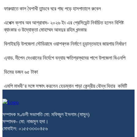
ফারুয়াতে কাল বৈশাখী তান্ডবে ঘরে গাছ পড়ে হাসপাতালে রুবেল
এপেক্স ক্লাব অব আগ্রাবাদ- ২০২৬ ইং এর প্রেসিডেন্ট নির্বাচিত হলেন বিশিষ্ট
ব্যাংকার ও উদ্যোক্তা মোহাম্মদ আবদুর রহিম খন্দকার
বিলাইছড়ি উপজেলা স্টেডিয়ামে ওয়াশব্লক নির্মাণে চূড়ান্তভাবে জায়গায় নির্ধারণ
এ্যাড. দীপেন দেওয়ানের নির্দেশে বন্যায় ক্ষতিগ্রস্থদের পাশে উপজেলা বিএনপি
ডিমের ডজন ৬৫ টাকা
এমপি মাধবী’র সঙ্গে সক্ষাৎ করলেন হেডম্যান পাড়া কেন্দ্রীয় বৌদ্ধ বিহার কমিটি
সম্পাদক মণ্ডলী সভাপতি মো: মফিজুল ইসলাম (মামুন)
সম্পাদক- মো: নাজমুল হুদা।
মোবাইল: ০১৫৫৩৩৩০৪৫৬