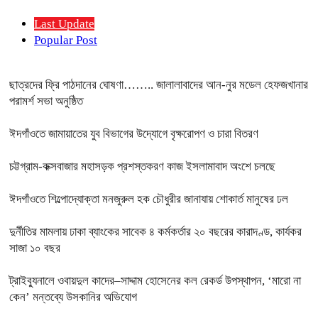
Last Update
Popular Post
ছাত্রদের ফ্রি পাঠদানের ঘোষণা…….. জালালাবাদের আন-নুর মডেল হেফজখানার
পরামর্শ সভা অনুষ্ঠিত
ঈদগাঁওতে জামায়াতের যুব বিভাগের উদ্যোগে বৃক্ষরোপণ ও চারা বিতরণ
চট্টগ্রাম-কক্সবাজার মহাসড়ক প্রশস্তকরণ কাজ ইসলামাবাদ অংশে চলছে
ঈদগাঁওতে শিল্পোদ্যোক্তা মনজুরুল হক চৌধুরীর জানাযায় শোকার্ত মানুষের ঢল
দুর্নীতির মামলায় ঢাকা ব্যাংকের সাবেক ৪ কর্মকর্তার ২০ বছরের কারাদণ্ড, কার্যকর
সাজা ১০ বছর
ট্রাইব্যুনালে ওবায়দুল কাদের–সাদ্দাম হোসেনের কল রেকর্ড উপস্থাপন, ‘মারো না
কেন’ মন্তব্যে উসকানির অভিযোগ