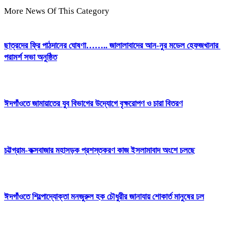
More News Of This Category
ছাত্রদের ফ্রি পাঠদানের ঘোষণা…….. জালালাবাদের আন-নুর মডেল হেফজখানার
পরামর্শ সভা অনুষ্ঠিত
ঈদগাঁওতে জামায়াতের যুব বিভাগের উদ্যোগে বৃক্ষরোপণ ও চারা বিতরণ
চট্টগ্রাম-কক্সবাজার মহাসড়ক প্রশস্তকরণ কাজ ইসলামাবাদ অংশে চলছে
ঈদগাঁওতে শিল্পোদ্যোক্তা মনজুরুল হক চৌধুরীর জানাযায় শোকার্ত মানুষের ঢল