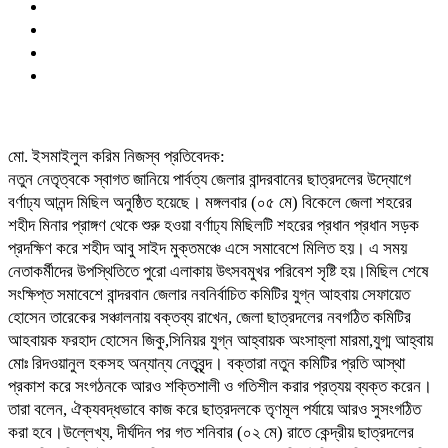
মো. ইসমাইলুল করিম নিজস্ব প্রতিবেদক:
নতুন নেতৃত্বকে স্বাগত জানিয়ে পার্বত্য জেলার বান্দরবানের ছাত্রদলের উদ্যোগে
বর্ণাঢ্য আনন্দ মিছিল অনুষ্ঠিত হয়েছে। মঙ্গলবার (০৫ মে) বিকেলে জেলা শহরের
শহীদ মিনার প্রাঙ্গণ থেকে শুরু হওয়া বর্ণাঢ্য মিছিলটি শহরের প্রধান প্রধান সড়ক
প্রদক্ষিণ করে শহীদ আবু সাইদ মুক্তমঞ্চে এসে সমাবেশে মিলিত হয়। এ সময়
নেতাকর্মীদের উপস্থিতিতে পুরো এলাকায় উৎসবমুখর পরিবেশ সৃষ্টি হয়।মিছিল শেষে
সংক্ষিপ্ত সমাবেশে বান্দরবান জেলার নবনির্বাচিত কমিটির যুগ্ন আহবায় সেফায়েত
হোসেন তারেকের সঞ্চালনায় বক্তব্য রাখেন, জেলা ছাত্রদলের নবগঠিত কমিটির
আহবায়ক ফরহাদ হোসেন জিকু,সিনিয়র যুগ্ন আহ্বায়ক অংসাহ্লা মারমা,যুগ্ম আহ্বায়
মোঃ রিদওয়ানুল হকসহ অন্যান্য নেতৃবৃন্দ। বক্তারা নতুন কমিটির প্রতি আস্থা
প্রকাশ করে সংগঠনকে আরও শক্তিশালী ও গতিশীল করার প্রত্যয় ব্যক্ত করেন।
তারা বলেন, ঐক্যবদ্ধভাবে কাজ করে ছাত্রদলকে তৃণমূল পর্যায়ে আরও সুসংগঠিত
করা হবে।উল্লেখ্য, দীর্ঘদিন পর গত শনিবার (০২ মে) রাতে কেন্দ্রীয় ছাত্রদলের