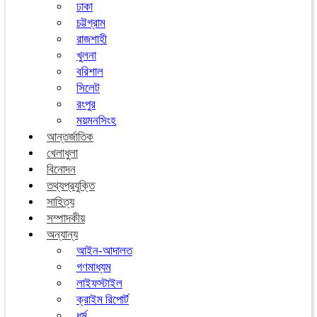
ঢাকা
চট্টগ্রাম
রাজশাহী
খুলনা
বরিশাল
সিলেট
রংপুর
ময়মনসিংহ
আন্তর্জাতিক
খেলাধুলা
বিনোদন
তথ্যপ্রযুক্তি
সাহিত্য
সম্পাদকীয়
অন্যান্য
আইন-আদালত
গণমাধ্যম
লাইফস্টাইল
ক্রাইম রিপোর্ট
ধর্ম