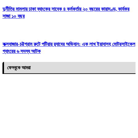
দুর্নীতির মামলায় ঢাকা ব্যাংকের সাবেক ৪ কর্মকর্তার ২০ বছরের কারাদণ্ড, কার্যকর
সাজা ১০ বছর
কক্সবাজার-চট্টগ্রাম রুটে পটিয়ায় র‍্যাবের অভিযান: এক লাখ ইয়াবাসহ মোটরসাইকেল
গ্যাংয়ের ৬ সদস্য আটক
ফেসবুকে আমরা