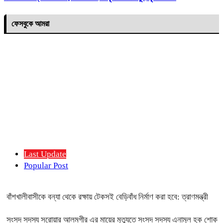
ফেসবুকে আমরা
Last Update
Popular Post
বাঁশখালীবাসীকে বন্যা থেকে রক্ষায় টেকসই বেড়িবাঁধ নির্মাণ করা হবে: ত্রাণমন্ত্রী
সংসদ সদস্য সরোয়ার আলমগীর এর মায়ের মৃত্যুতে সংসদ সদস্য এনামুল হক শোক