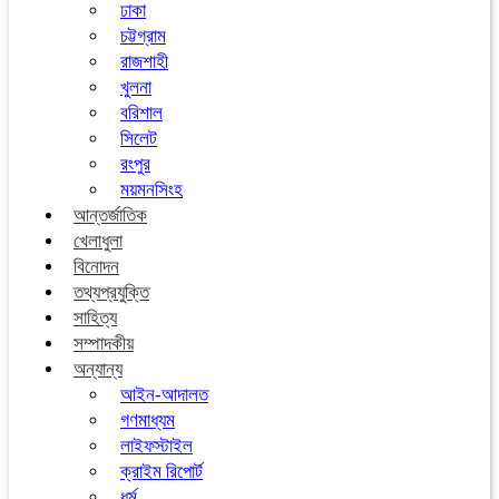
ঢাকা
চট্টগ্রাম
রাজশাহী
খুলনা
বরিশাল
সিলেট
রংপুর
ময়মনসিংহ
আন্তর্জাতিক
খেলাধুলা
বিনোদন
তথ্যপ্রযুক্তি
সাহিত্য
সম্পাদকীয়
অন্যান্য
আইন-আদালত
গণমাধ্যম
লাইফস্টাইল
ক্রাইম রিপোর্ট
ধর্ম