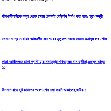
বাঁশখালীবাসীকে বন্যা থেকে রক্ষায় টেকসই বেড়িবাঁধ নির্মাণ করা হবে: ত্রাণমন্ত্রী
সংসদ সদস্য সরোয়ার আলমগীর এর মায়ের মৃত্যুতে সংসদ সদস্য এনামুল হক শোক
লামা-আলীকদমে চাকা ব্লাস্ট হয়ে মাতামুহুরি পরিবহনের বাস দুর্ঘটনা,গুরুত্ব আহত
১১
ইসলামাবাদে ছুরিকাঘাতের পরেও শেষ রক্ষা হয়নি ডাকাতের,আটক ১