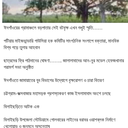
ঈদগাঁওয়ের গ্রামাঞ্চলে বড়পাতার সেই বটবৃক্ষ এখন শুধুই স্মৃতি……
পটিয়ায় মাইজভান্ডারি গাউসিয়া হক কমিটির সাংগঠনিক সংলাপে বক্তারা, মানবিক
বিশ্ব গড়ে তুলার আহবান
ছাত্রদের ফ্রি পাঠদানের ঘোষণা…….. জালালাবাদের আন-নুর মডেল হেফজখানার
পরামর্শ সভা অনুষ্ঠিত
ঈদগাঁওতে জামায়াতের যুব বিভাগের উদ্যোগে বৃক্ষরোপণ ও চারা বিতরণ
চট্টগ্রাম-কক্সবাজার মহাসড়ক প্রশস্তকরণ কাজ ইসলামাবাদ অংশে চলছে
বিলাইছড়িতে আটক এক
বিলাইছড়ি উপজেলা স্টেডিয়ামে গোলবারের লাইনের বরাবর ওয়াশব্লক নির্মাণে
খেলোয়াড় ও জনমনে অসন্তোষ