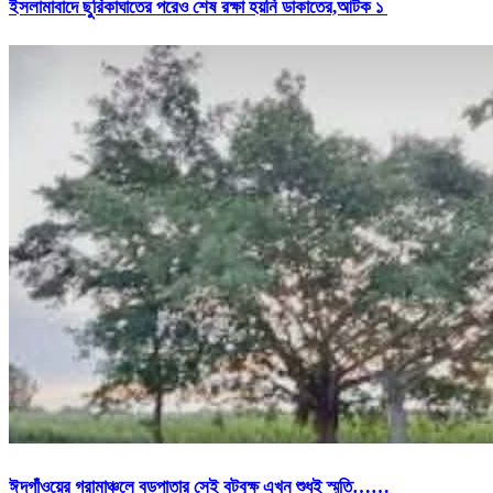
ইসলামাবাদে ছুরিকাঘাতের পরেও শেষ রক্ষা হয়নি ডাকাতের,আটক ১
ঈদগাঁওয়ের গ্রামাঞ্চলে বড়পাতার সেই বটবৃক্ষ এখন শুধুই স্মৃতি……