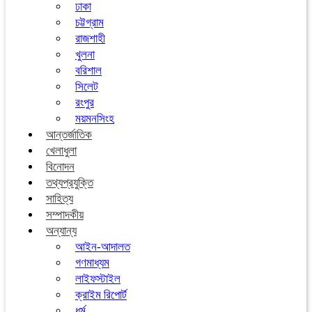
ঢাকা
চট্টগ্রাম
রাজশাহী
খুলনা
বরিশাল
সিলেট
রংপুর
ময়মনসিংহ
আন্তর্জাতিক
খেলাধুলা
বিনোদন
তথ্যপ্রযুক্তি
সাহিত্য
সম্পাদকীয়
অন্যান্য
আইন-আদালত
গণমাধ্যম
লাইফস্টাইল
ক্রাইম রিপোর্ট
ধর্ম