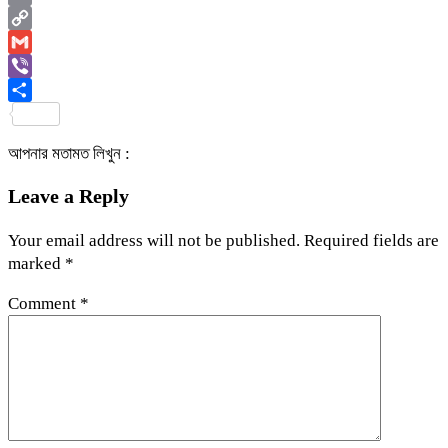
Email
Copy
Link
Gmail
Viber
Share
আপনার মতামত লিখুন :
Leave a Reply
Your email address will not be published.
Required fields are
marked
*
Comment
*