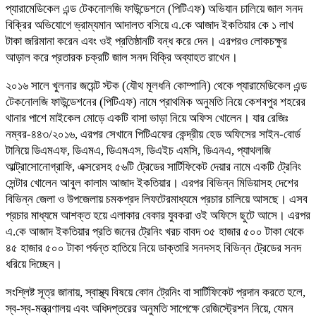
প্যারামেডিকেল এন্ড টেকনোলজি ফাউন্ডেশনে (পিটিএফ) অভিযান চালিয়ে জাল সনদ
বিক্রির অভিযোগে ভ্রাম্যমান আদালত বসিয়ে এ.কে আজাদ ইকতিয়ার কে ১ লাখ
টাকা জরিমানা করেন এবং ওই প্রতিষ্ঠানটি বন্ধ করে দেন। এরপরও লোকচক্ষুর
আড়াল করে প্রতারক চক্রটি জাল সনদ বিক্রি অব্যাহত রাখেন।
২০১৬ সালে খুলনার জয়েন্ট স্টক (যৌথ মূলধনি কোম্পানি) থেকে প্যারামেডিকেল এন্ড
টেকনোলজি ফাউন্ডেশনের (পিটিএফ) নামে প্রাথমিক অনুমতি নিয়ে কেশবপুর শহরের
থানার পাশে মাইকেল মোড়ে একটি বাসা ভাড়া নিয়ে অফিস খোলেন। যার রেজিঃ
নম্বর-৪৪৩/২০১৬, এরপর সেখানে পিটিএফের কেন্দ্রীয় হেড অফিসের সাইন-বোর্ড
টানিয়ে ডিএমএফ, ডিএমএ, ডিএমএস, ডিএইচ এমসি, ডিএনএ, প্যাথলজি
আল্ট্রাসোনোগ্রাফি, এক্সরেসহ ৫৬টি ট্রেডের সার্টিফিকেট দেয়ার নামে একটি ট্রেনিং
সেন্টার খোলেন আবুল কালাম আজাদ ইকতিয়ার। এরপর বিভিন্ন মিডিয়াসহ দেশের
বিভিন্ন জেলা ও উপজেলায় চমকপ্রদ লিফটেরমাধ্যমে প্রচার চালিয়ে আসছে। এসব
প্রচার মাধ্যমে আশক্ত হয়ে এলাকার বেকার যুবকরা ওই অফিসে ছুটে আসে। এরপর
এ.কে আজাদ ইকতিয়ার প্রতি জনের ট্রেনিং খরচ বাবদ ৩৫ হাজার ৫০০ টাকা থেকে
৪৫ হাজার ৫০০ টাকা পর্যন্ত হাতিয়ে নিয়ে ডাক্তারি সনদসহ বিভিন্ন ট্রেডের সনদ
ধরিয়ে দিচ্ছেন।
সংশ্লিষ্ট সূত্র জানায়, স্বাস্থ্য বিষয়ে কোন ট্রেনিং বা সার্টিফিকেট প্রদান করতে হলে,
স্ব-স্ব-মন্ত্রণালয় এবং অধিদপ্তরের অনুমতি সাপেক্ষে রেজিস্ট্রেশন নিয়ে, যেমন