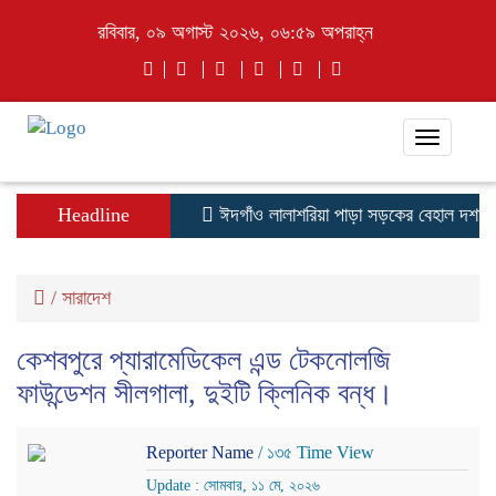
রবিবার, ০৯ অগাস্ট ২০২৬, ০৬:৫৯ অপরাহ্ন
Toggle
navigati
Headline
ঈদগাঁও লালাশরিয়া পাড়া সড়কের বেহাল দশা,ইউপি
/
সারাদেশ
কেশবপুরে প্যারামেডিকেল এন্ড টেকনোলজি
ফাউন্ডেশন সীলগালা, দুইটি ক্লিনিক বন্ধ।
Reporter Name
/ ১৩৫ Time View
Update : সোমবার, ১১ মে, ২০২৬