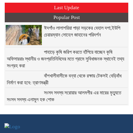
Last Update
Popular Post
ঈদগাঁও লালাশরিয়া পাড়া সড়কের বেহাল দশা,ইউপি
চেয়ারম্যান সোহেল জাহানের পরিদর্শন
পাহাড়ে কৃষি জরিপ করতে হাঁপিয়ে যাচ্ছেন কৃষি
অফিসাররাঃ স্থানীয় ও জনপ্রতিনিধিদের মতে গ্রামে সুবিধাজনক স্থানেই তথ্য
সংগ্রহ করা
বাঁশখালীবাসীকে বন্যা থেকে রক্ষায় টেকসই বেড়িবাঁধ
নির্মাণ করা হবে: ত্রাণমন্ত্রী
সংসদ সদস্য সরোয়ার আলমগীর এর মায়ের মৃত্যুতে
সংসদ সদস্য এনামুল হক শোক
লামা-আলীকদমে চাকা ব্লাস্ট হয়ে মাতামুহুরি পরিবহনের
বাস দুর্ঘটনা,গুরুত্ব আহত ১১
ইসলামাবাদে ছুরিকাঘাতের পরেও শেষ রক্ষা হয়নি