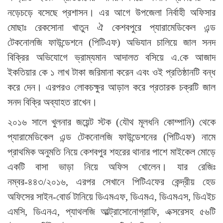
নড়েচড়ে বসেছে প্রশাসন। এর আগে উপজেলা নির্বাহী অফিসার
মোছাঃ রেকসোনা খাতুন ঐ কেশবপুরে প্যারামেডিকেল এন্ড
টেকনোলজি ফাউন্ডেশনে (পিটিএফ) অভিযান চালিয়ে জাল সনদ
বিক্রির অভিযোগে ভ্রাম্যমান আদালত বসিয়ে এ.কে আজাদ
ইকতিয়ার কে ১ লাখ টাকা জরিমানা করেন এবং ওই প্রতিষ্ঠানটি বন্ধ
করে দেন। এরপরও লোকচক্ষুর আড়াল করে প্রতারক চক্রটি জাল
সনদ বিক্রি অব্যাহত রাখেন।
২০১৬ সালে খুলনার জয়েন্ট স্টক (যৌথ মূলধনি কোম্পানি) থেকে
প্যারামেডিকেল এন্ড টেকনোলজি ফাউন্ডেশনের (পিটিএফ) নামে
প্রাথমিক অনুমতি নিয়ে কেশবপুর শহরের থানার পাশে মাইকেল মোড়ে
একটি বাসা ভাড়া নিয়ে অফিস খোলেন। যার রেজিঃ
নম্বর-৪৪৩/২০১৬, এরপর সেখানে পিটিএফের কেন্দ্রীয় হেড
অফিসের সাইন-বোর্ড টানিয়ে ডিএমএফ, ডিএমএ, ডিএমএস, ডিএইচ
এমসি, ডিএনএ, প্যাথলজি আল্ট্রাসোনোগ্রাফি, এক্সরেসহ ৫৬টি