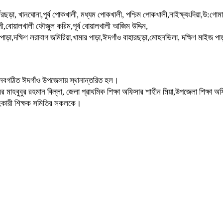
মেরছড়া, খানঘোনা,পূর্ব পোকখালী, মধ্যম পোকখালী, পশ্চিম পোকখালী,নাইক্ষ্যংদিয়া,উ:গো
লী,বোয়ালখালী ফৌজুল করিম,পূর্ব বোয়ালখালী আজিম উদ্দিন,
াড়া,দক্ষিণ লরাবাগ জমিরিয়া,খামার পাড়া,ঈদগাঁও বাহারছড়া,মোহনভিলা, দক্ষিণ মাইজ পাড়
,
, নবগঠিত ঈদগাঁও উপজেলায় স্থানান্তরিত হল।
রের মাহবুবুর রহমান বিল্লা, জেলা প্রাথমিক শিক্ষা অফিসার শাহীন মিয়া,উপজেলা শিক্
সহকারী শিক্ষক সমিতির সকলকে।