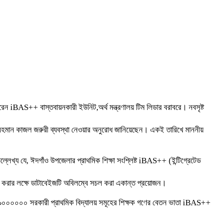
ন iBAS++ বাস্তবায়নকারী ইউনিট,অর্থ মন্ত্রণালয় টিম লিডার বরাবরে। নবসৃষ্ট
র রহমান কাজল জরুরী ব্যবস্থা নেওয়ার অনুরোধ জানিয়েছেন। একই তারিখে মাননীয়
খ্য যে, ঈদগাঁও উপজেলার প্রাথমিক শিক্ষা সংশ্লিষ্ট iBAS++ (ইন্টিগ্রেটেড
িশীল করার লক্ষে ডাটাবেইজটি অবিলম্বে সচল করা একান্ত প্রয়োজন।
২০৯০০০০০০ সরকারী প্রাথমিক বিদ্যালয় সমূহের শিক্ষক গণের বেতন ভাতা iBAS++