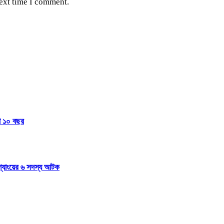
next time I comment.
জা ১০ বছর
 গ্যাংয়ের ৬ সদস্য আটক