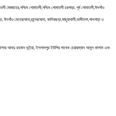
মাতলী মোজাহের,পশ্চিম গোমাতলী,পশ্চিম গোমাতলী চরপাড়া, পূর্ব গোমাতলী,ঈদগাঁও
া, ঈদগাঁও মেহেরঘোনা,চান্দেরঘোনা, কালিরছড়া,মাছুয়াখালী,ভাদীতলা,পালপাড়া ও
ষা অফিসার আবদু রহমান ভূইয়া, ইসলামপুর ইউপির সাবেক চেয়ারম্যান আবুল কালাম এবং