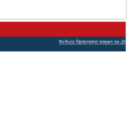
ঈদগাঁওতে শিল্পোদ্যোক্তা মনজুরুল হক চৌধুরীর জ