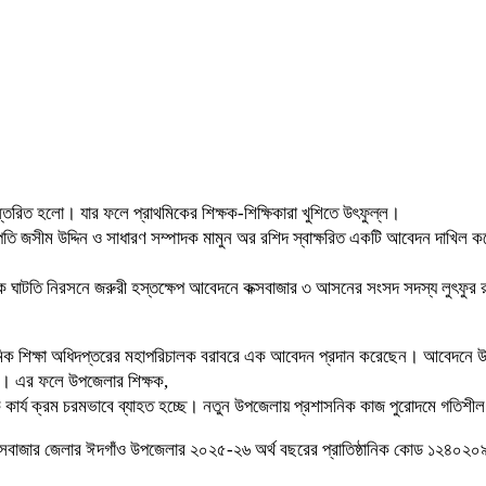
নান্তরিত হলো। যার ফলে প্রাথমিকের শিক্ষক-শিক্ষিকারা খুশিতে উৎফুল্ল।
ি জসীম উদ্দিন ও সাধারণ সম্পাদক মামুন অর রশিদ স্বাক্ষরিত একটি আবেদন দাখিল করে
্তক ঘাটতি নিরসনে জরুরী হস্তক্ষেপ আবেদনে কক্সবাজার ৩ আসনের সংসদ সদস্য লুৎফু
মিক শিক্ষা অধিদপ্তরের মহাপরিচালক বরাবরে এক আবেদন প্রদান করেছেন। আবেদনে উল্লে
য়নি। এর ফলে উপজেলার শিক্ষক,
আর্থিক কার্য ক্রম চরমভাবে ব্যাহত হচ্ছে। নতুন উপজেলায় প্রশাসনিক কাজ পুরোদমে গত
কক্সবাজার জেলার ঈদগাঁও উপজেলার ২০২৫-২৬ অর্থ বছরের প্রাতিষ্ঠানিক কোড ১২৪০