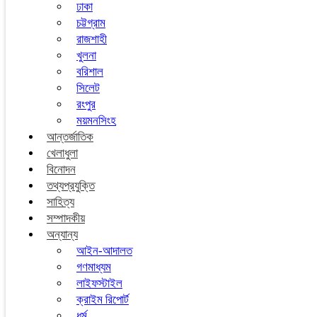
ঢাকা
চট্টগ্রাম
রাজশাহী
খুলনা
বরিশাল
সিলেট
রংপুর
ময়মনসিংহ
আন্তর্জাতিক
খেলাধুলা
বিনোদন
তথ্যপ্রযুক্তি
সাহিত্য
সম্পাদকীয়
অন্যান্য
আইন-আদালত
গণমাধ্যম
লাইফস্টাইল
ক্রাইম রিপোর্ট
ধর্ম