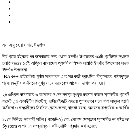
এম আবু হেনা সাগর, ঈদগাঁও
দীর্ঘ প্রায় দুইবছর পর কক্সবাজার সদর থেকে ঈদগাঁও উপজেলার ৩৯টি প্রতিষ্ঠান স্থা
চলতি বছরের ১৩ই এপ্রিল বাংলাদেশ প্রাথমিক শিক্ষক সমিতি ঈদগাঁও উপজেলার সভাপত
ঈদগাঁও উপজেলা
iBAS++ ডাটাবেইজ পূর্ণাঙ্গ সচলকরন এবং সর কারী প্রাথমিক বিদ্যালয়ের পাঠ্যপুস
প্রধানমন্ত্রীর কার্যালয়ের মুখ্য সচিব বরাবরেও আবেদন দাখিল করা হয়।
২৬ এপ্রিল কক্সবাজার ৩ আসনের সংসদ সদস্য লুৎফুর রহমান কাজল স্বাক্ষরিত প্রাথ
বাজেট এন্ড একাউন্টিন সিস্টেম) ডাটাবেইজটি এখনো পূর্ণাঙ্গভাবে সচল করা সম্ভব হ
কর্মকর্তা ও কর্মচারীদের নিয়মিত বেতন-ভাতা, বাজেট বরাদ্দ, অন্যন্য দাপ্তরিক ও 
১০মে সিনিয়র সহকারী সচিব ( বাজেট-২) মো: গোলাম মোস্তফা স্বাক্ষরিত নবগঠিত 
System এ প্রদান সংক্রান্ত একটি নোটিশ প্রদান করা হয়েছে।