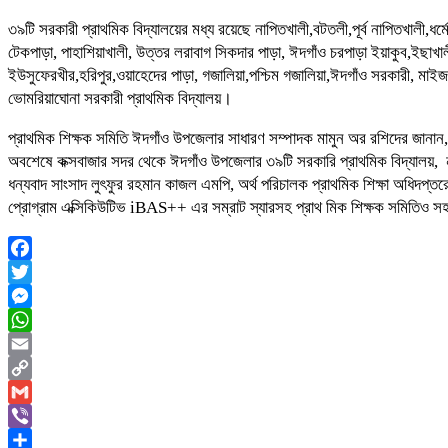
৩৯টি সরকারী প্রাথমিক বিদ্যালয়ের মধ্য রয়েছে নাপিতখালী,বটতলী,পূর্ব নাপিতখালী,ধর্
টেকপাড়া, পাহাশিয়াখালী, উত্তর লরাবাগ সিকদার পাড়া, ঈদগাঁও চরপাড়া ইয়াকুব,ইছাখা
ইউসুফেরখীর,হরিপুর,ওয়াহেদের পাড়া, গজালিয়া,পশ্চিম গজালিয়া,ঈদগাঁও সরকারী, মাইজপ
ভোমরিয়াঘোনা সরকারী প্রাথমিক বিদ্যালয়।
প্রাথমিক শিক্ষক সমিতি ঈদগাঁও উপজেলার সাধারণ সম্পাদক মামুন অর রশিদের জানান
অবশেষে কক্সবাজার সদর থেকে ঈদগাঁও উপজেলার ৩৯টি সরকারি প্রাথমিক বিদ্যালয়
ধন্যবাদ সাংসাদ লুৎফুর রহমান কাজল এমপি, অর্থ পরিচালক প্রাথমিক শিক্ষা অধিদপ্ত
প্রোগ্রাম এক্সিকিউটিভ iBAS++ এর সম্রাট স্যারসহ প্রাথ মিক শিক্ষক সমিতিও 
Facebook
Twitter
Messenger
WhatsApp
Email
Copy
Link
Gmail
Viber