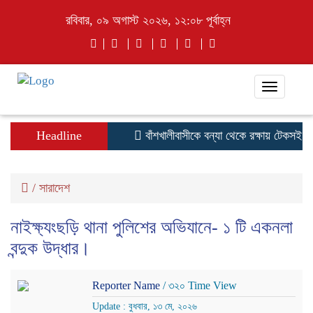
রবিবার, ০৯ অগাস্ট ২০২৬, ১২:০৮ পূর্বাহ্ন
Toggle
navigati
Headline
বাঁশখালীবাসীকে বন্যা থেকে রক্ষায় টেকসই বেড়িবাঁ
/
সারাদেশ
নাইক্ষ্যংছড়ি থানা পুলিশের অভিযানে- ১ টি একনলা
বন্দুক উদ্ধার।
Reporter Name
/ ৩২০ Time View
Update : বুধবার, ১৩ মে, ২০২৬