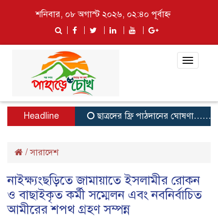
শনিবার, ০৮ অগাস্ট ২০২৬, ০২:৪০ পূর্বাহ্ন
Toggle
navigat
Headline
ছাত্রদের ফ্রি পাঠদানের ঘোষণা…….. জা
/
সারাদেশ
নাইক্ষ্যংছড়িতে জামায়াতে ইসলামীর রোকন
ও বাছাইকৃত কর্মী সম্মেলন এবং নবনির্বাচিত
আমীরের শপথ গ্রহণ সম্পন্ন