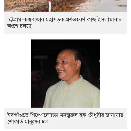
চট্টগ্রাম-কক্সবাজার মহাসড়ক প্রশস্তকরণ কাজ ইসলামাবাদ
অংশে চলছে
ঈদগাঁওতে শিল্পোদ্যোক্তা মনজুরুল হক চৌধুরীর জানাযায়
শোকার্ত মানুষের ঢল