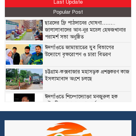
Last Update
Popular Post
ছাত্রদের ফ্রি পাঠদানের ঘোষণা……..
জালালাবাদের আন-নুর মডেল হেফজখানার
পরামর্শ সভা অনুষ্ঠিত
ঈদগাঁওতে জামায়াতের যুব বিভাগের
উদ্যোগে বৃক্ষরোপণ ও চারা বিতরণ
চট্টগ্রাম-কক্সবাজার মহাসড়ক প্রশস্তকরণ কাজ
ইসলামাবাদ অংশে চলছে
ঈদগাঁওতে শিল্পোদ্যোক্তা মনজুরুল হক
চৌধুরীর জানাযায় শোকার্ত মানুষের ঢল
দুর্নীতির মামলায় ঢাকা ব্যাংকের সাবেক ৪
কর্মকর্তার ২০ বছরের কারাদণ্ড, কার্যকর সাজা
১০ বছর