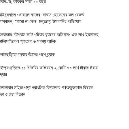
ারাদণ্ড, কার্যকর সাজা ১০ বছর
্রাইব্যুনালে ওবায়দুল কাদের–সাদ্দাম হোসেনের কল রেকর্ড
পস্থাপন, ‘মারো না কেন’ মন্তব্যে উসকানির অভিযোগ
ক্সবাজার-চট্টগ্রাম রুটে পটিয়ায় র‍্যাবের অভিযান: এক লাখ ইয়াবাসহ
োটরসাইকেল গ্যাংয়ের ৬ সদস্য আটক
িলাইছড়িতে বন্যাদুর্গতদের পাশে ব্র্যাক
াইক্ষ্যংছড়িতে-১১ বিজিবির অভিযানে ২ কোটি ৭০ লাখ টাকার ইয়াবা
দ্ধার
ালালাবাদ মাইজ পাড়া প্রাথমিক বিদ্যালয়ে গণঅভ্যুত্থান বিষয়ক
ভা ও চারা বিতরন