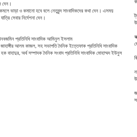
ক
াস দেন।
 দাম কমলে ভাড়া ও কমানো হবে বলে নেতৃবৃন্দ সাংবাদিকদের কথা দেন। এসময়
ট
াত্রি সেবার নির্দেশনা দেন।
উ
ক
মানবজমিন প্রতিনিধি সাংবাদিক আমিনুল ইসলাম
ম
িক জাহাঙ্গীর আলম কাজল, সহ সভাপতি দৈনিক ইত্তেফাক প্রতিনিধি সাংবাদিক
 হক বাহাদুর, অর্থ সম্পাদক দৈনিক সংবাদ প্রতিনিধি সাংবাদিক মোহাম্মদ ইউনুস
ব
ন
উ
জ
স