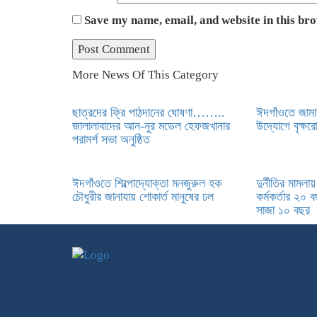
Save my name, email, and website in this br
More News Of This Category
ছাত্রদের ফ্রি পাঠদানের ঘোষণা……..
ঈদগাঁওতে জামা
জালালাবাদের আন-নুর মডেল হেফজখানার
উদ্যোগে বৃক্ষর
পরামর্শ সভা অনুষ্ঠিত
ঈদগাঁওতে শিল্পোদ্যোক্তা মনজুরুল হক
দুর্নীতির মামলা
চৌধুরীর জানাযায় শোকার্ত মানুষের ঢল
কর্মকর্তার ২০ 
সাজা ১০ বছর