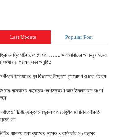
Last Update
Popular Post
াত্রদের ফ্রি পাঠদানের ঘোষণা…….. জালালাবাদের আন-নুর মডেল
েফজখানার পরামর্শ সভা অনুষ্ঠিত
দগাঁওতে জামায়াতের যুব বিভাগের উদ্যোগে বৃক্ষরোপণ ও চারা বিতরণ
ট্টগ্রাম-কক্সবাজার মহাসড়ক প্রশস্তকরণ কাজ ইসলামাবাদ অংশে
লছে
দগাঁওতে শিল্পোদ্যোক্তা মনজুরুল হক চৌধুরীর জানাযায় শোকার্ত
ানুষের ঢল
ুর্নীতির মামলায় ঢাকা ব্যাংকের সাবেক ৪ কর্মকর্তার ২০ বছরের