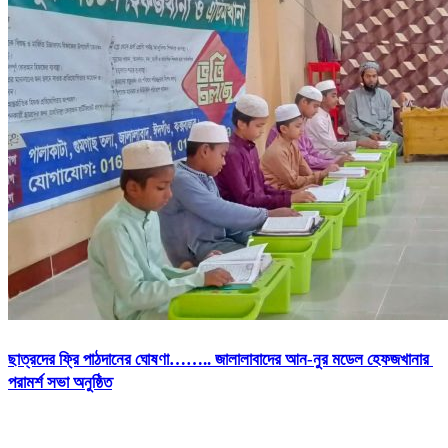
ছাত্রদের ফ্রি পাঠদানের ঘোষণা…….. জালালাবাদের আন-নুর মডেল হেফজখানার
পরামর্শ সভা অনুষ্ঠিত