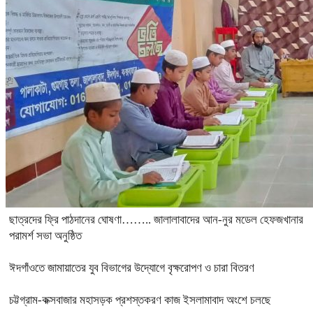
ছাত্রদের ফ্রি পাঠদানের ঘোষণা…….. জালালাবাদের আন-নুর মডেল হেফজখানার
পরামর্শ সভা অনুষ্ঠিত
ঈদগাঁওতে জামায়াতের যুব বিভাগের উদ্যোগে বৃক্ষরোপণ ও চারা বিতরণ
চট্টগ্রাম-কক্সবাজার মহাসড়ক প্রশস্তকরণ কাজ ইসলামাবাদ অংশে চলছে