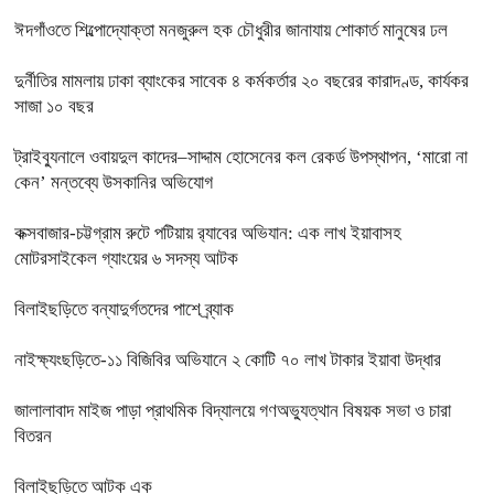
ঈদগাঁওতে শিল্পোদ্যোক্তা মনজুরুল হক চৌধুরীর জানাযায় শোকার্ত মানুষের ঢল
দুর্নীতির মামলায় ঢাকা ব্যাংকের সাবেক ৪ কর্মকর্তার ২০ বছরের কারাদণ্ড, কার্যকর
সাজা ১০ বছর
ট্রাইব্যুনালে ওবায়দুল কাদের–সাদ্দাম হোসেনের কল রেকর্ড উপস্থাপন, ‘মারো না
কেন’ মন্তব্যে উসকানির অভিযোগ
কক্সবাজার-চট্টগ্রাম রুটে পটিয়ায় র‍্যাবের অভিযান: এক লাখ ইয়াবাসহ
মোটরসাইকেল গ্যাংয়ের ৬ সদস্য আটক
বিলাইছড়িতে বন্যাদুর্গতদের পাশে ব্র্যাক
নাইক্ষ্যংছড়িতে-১১ বিজিবির অভিযানে ২ কোটি ৭০ লাখ টাকার ইয়াবা উদ্ধার
জালালাবাদ মাইজ পাড়া প্রাথমিক বিদ্যালয়ে গণঅভ্যুত্থান বিষয়ক সভা ও চারা
বিতরন
বিলাইছড়িতে আটক এক