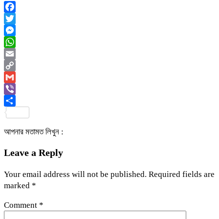
Facebook
Twitter
Messenger
WhatsApp
Email
Copy
Link
Gmail
Viber
Share
আপনার মতামত লিখুন :
Leave a Reply
Your email address will not be published.
Required fields are
marked
*
Comment
*