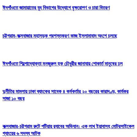
ঈদগাঁওতে জামায়াতের যুব বিভাগের উদ্যোগে বৃক্ষরোপণ ও চারা বিতরণ
চট্টগ্রাম-কক্সবাজার মহাসড়ক প্রশস্তকরণ কাজ ইসলামাবাদ অংশে চলছে
ঈদগাঁওতে শিল্পোদ্যোক্তা মনজুরুল হক চৌধুরীর জানাযায় শোকার্ত মানুষের ঢল
দুর্নীতির মামলায় ঢাকা ব্যাংকের সাবেক ৪ কর্মকর্তার ২০ বছরের কারাদণ্ড, কার্যকর
সাজা ১০ বছর
কক্সবাজার-চট্টগ্রাম রুটে পটিয়ায় র‍্যাবের অভিযান: এক লাখ ইয়াবাসহ মোটরসাইকেল
গ্যাংয়ের ৬ সদস্য আটক