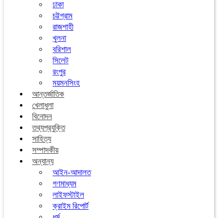
ঢাকা
চট্টগ্রাম
রাজশাহী
খুলনা
বরিশাল
সিলেট
রংপুর
ময়মনসিংহ
আন্তর্জাতিক
খেলাধুলা
বিনোদন
তথ্যপ্রযুক্তি
সাহিত্য
সম্পাদকীয়
অন্যান্য
আইন-আদালত
গণমাধ্যম
লাইফস্টাইল
ক্রাইম রিপোর্ট
ধর্ম