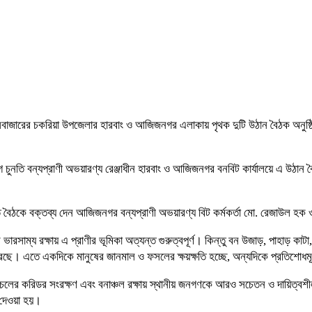
 কক্সবাজারের চকরিয়া উপজেলার হারবাং ও আজিজনগর এলাকায় পৃথক দুটি উঠান বৈঠক অনু
যোগে চুনতি বন্যপ্রাণী অভয়ারণ্য রেঞ্জাধীন হারবাং ও আজিজনগর বনবিট কার্যালয়ে এ উঠান
জিত বৈঠকে বক্তব্য দেন আজিজনগর বন্যপ্রাণী অভয়ারণ্য বিট কর্মকর্তা মো. রেজাউল হক ও 
্রের ভারসাম্য রক্ষায় এ প্রাণীর ভূমিকা অত্যন্ত গুরুত্বপূর্ণ। কিন্তু বন উজাড়, পাহা
ছে। এতে একদিকে মানুষের জানমাল ও ফসলের ক্ষয়ক্ষতি হচ্ছে, অন্যদিকে প্রতিশোধমূ
লাচলের করিডর সংরক্ষণ এবং বনাঞ্চল রক্ষায় স্থানীয় জনগণকে আরও সচেতন ও দায়িত্ব
শ দেওয়া হয়।