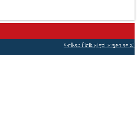
ঈদগাঁওতে শিল্পোদ্যোক্তা মনজুরুল হক চৌধুরীর জান