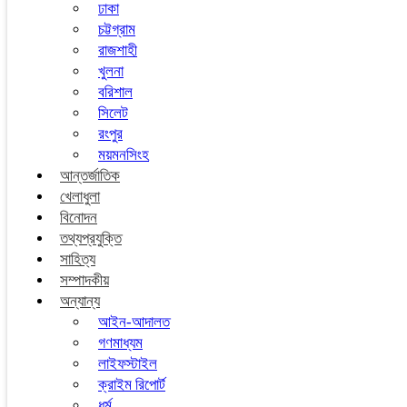
ঢাকা
চট্টগ্রাম
রাজশাহী
খুলনা
বরিশাল
সিলেট
রংপুর
ময়মনসিংহ
আন্তর্জাতিক
খেলাধুলা
বিনোদন
তথ্যপ্রযুক্তি
সাহিত্য
সম্পাদকীয়
অন্যান্য
আইন-আদালত
গণমাধ্যম
লাইফস্টাইল
ক্রাইম রিপোর্ট
ধর্ম