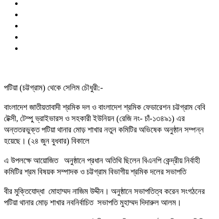
পটিয়া (চট্টগ্রাম) থেকে সেলিম চৌধুরী:-
বাংলাদেশ জাতীয়তাবাদী শ্রমিক দল ও বাংলাদেশ শ্রমিক ফেডারেশন চট্টগ্রাম বেবি
টেক্সী, টেম্পু ভ্রাইভারস ও সহকারী ইউনিয়ন (রেজি নং- চাঁ-১৩৪৯১) এর
অন্ততরভুক্ত পটিয়া থানার মোড় শাখার নতুন কমিটির অভিষেক অনুষ্ঠান সম্পন্ন
হয়েছে। (২৪ জুন বুধবার) বিকালে
এ উপলক্ষে আয়োজিত অনুষ্ঠানে প্রধান অতিথি ছিলেন বিএনপি কেন্দ্রীয় নির্বাহী
কমিটির শ্রম বিষয়ক সম্পাদক ও চট্টগ্রাম বিভাগীয় শ্রমিক দলের সভাপতি
বীর মুক্তিযোদ্ধা মোহাম্মদ নাজিম উদ্দীন। অনুষ্ঠানে সভাপতিত্ব করেন সংগঠনের
পটিয়া থানার মোড় শাখার নবনির্বাচিত সভাপতি মুহাম্মদ দিদারুল আলম।