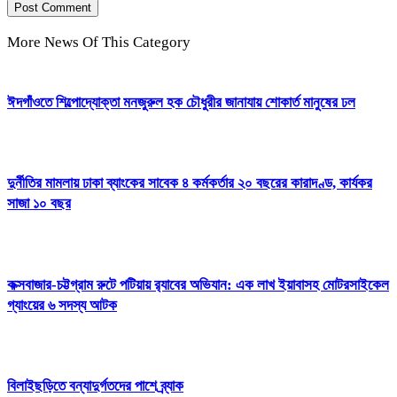
More News Of This Category
ঈদগাঁওতে শিল্পোদ্যোক্তা মনজুরুল হক চৌধুরীর জানাযায় শোকার্ত মানুষের ঢল
দুর্নীতির মামলায় ঢাকা ব্যাংকের সাবেক ৪ কর্মকর্তার ২০ বছরের কারাদণ্ড, কার্যকর
সাজা ১০ বছর
কক্সবাজার-চট্টগ্রাম রুটে পটিয়ায় র‍্যাবের অভিযান: এক লাখ ইয়াবাসহ মোটরসাইকেল
গ্যাংয়ের ৬ সদস্য আটক
বিলাইছড়িতে বন্যাদুর্গতদের পাশে ব্র্যাক