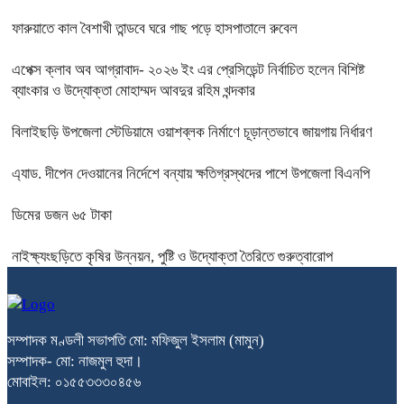
ফারুয়াতে কাল বৈশাখী তান্ডবে ঘরে গাছ পড়ে হাসপাতালে রুবেল
এপেক্স ক্লাব অব আগ্রাবাদ- ২০২৬ ইং এর প্রেসিডেন্ট নির্বাচিত হলেন বিশিষ্ট
ব্যাংকার ও উদ্যোক্তা মোহাম্মদ আবদুর রহিম খন্দকার
বিলাইছড়ি উপজেলা স্টেডিয়ামে ওয়াশব্লক নির্মাণে চূড়ান্তভাবে জায়গায় নির্ধারণ
এ্যাড. দীপেন দেওয়ানের নির্দেশে বন্যায় ক্ষতিগ্রস্থদের পাশে উপজেলা বিএনপি
ডিমের ডজন ৬৫ টাকা
নাইক্ষ্যংছড়িতে কৃষির উন্নয়ন, পুষ্টি ও উদ্যোক্তা তৈরিতে গুরুত্বারোপ
সম্পাদক মণ্ডলী সভাপতি মো: মফিজুল ইসলাম (মামুন)
সম্পাদক- মো: নাজমুল হুদা।
মোবাইল: ০১৫৫৩৩৩০৪৫৬