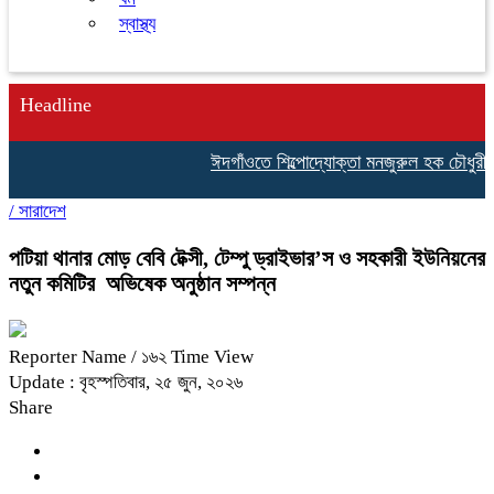
স্বাস্থ্য
Headline
ঈদগাঁওতে শিল্পোদ্যোক্তা মনজুরুল হক চৌধুরীর জা
/
সারাদেশ
পটিয়া থানার মোড় বেবি টেক্সী, টেম্পু ড্রাইভার’স ও সহকারী ইউনিয়নের
নতুন কমিটির অভিষেক অনুষ্ঠান সম্পন্ন
Reporter Name
/ ১৬২ Time View
Update : বৃহস্পতিবার, ২৫ জুন, ২০২৬
Share