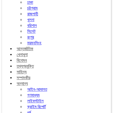
ঢাকা
চট্টগ্রাম
রাজশাহী
খুলনা
বরিশাল
সিলেট
রংপুর
ময়মনসিংহ
আন্তর্জাতিক
খেলাধুলা
বিনোদন
তথ্যপ্রযুক্তি
সাহিত্য
সম্পাদকীয়
অন্যান্য
আইন-আদালত
গণমাধ্যম
লাইফস্টাইল
ক্রাইম রিপোর্ট
ধর্ম