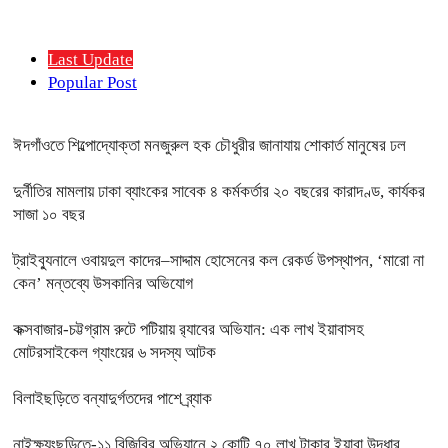
Last Update
Popular Post
ঈদগাঁওতে শিল্পোদ্যোক্তা মনজুরুল হক চৌধুরীর জানাযায় শোকার্ত মানুষের ঢল
দুর্নীতির মামলায় ঢাকা ব্যাংকের সাবেক ৪ কর্মকর্তার ২০ বছরের কারাদণ্ড, কার্যকর
সাজা ১০ বছর
ট্রাইব্যুনালে ওবায়দুল কাদের–সাদ্দাম হোসেনের কল রেকর্ড উপস্থাপন, ‘মারো না
কেন’ মন্তব্যে উসকানির অভিযোগ
কক্সবাজার-চট্টগ্রাম রুটে পটিয়ায় র‍্যাবের অভিযান: এক লাখ ইয়াবাসহ
মোটরসাইকেল গ্যাংয়ের ৬ সদস্য আটক
বিলাইছড়িতে বন্যাদুর্গতদের পাশে ব্র্যাক
নাইক্ষ্যংছড়িতে-১১ বিজিবির অভিযানে ২ কোটি ৭০ লাখ টাকার ইয়াবা উদ্ধার