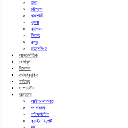
ঢাকা
চট্টগ্রাম
রাজশাহী
খুলনা
বরিশাল
সিলেট
রংপুর
ময়মনসিংহ
আন্তর্জাতিক
খেলাধুলা
বিনোদন
তথ্যপ্রযুক্তি
সাহিত্য
সম্পাদকীয়
অন্যান্য
আইন-আদালত
গণমাধ্যম
লাইফস্টাইল
ক্রাইম রিপোর্ট
ধর্ম