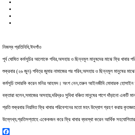
নিজস্ব প্রতিনিধি,ঈদগাঁও
পূর্ব ঘোষিত কর্মসূচির আলোকে গবির,অসহায় ও ছিন্নমূল মানুষদের মাঝে ফ্রি খাবার 
শুক্রবার (২৬ জুন) পবিত্র জুমার নামাজের পর গরিব,অসহায় ও ছিন্নমূল মানুষের মাঝে 
কর্মসূচি তদারকি করেন মনির আহমদ। অংশ নেন,তরুন আইনজীবি মোবারক হোসাইন সা
বক্তারা বলেন,সমাজের অসহায়,দরিদ্রও সুবিধা বঞ্চিত মানুষের পাশে দাঁড়ানো একটি 
প্রতি শুক্রবার নিয়মিত ফ্রি খাবার পরিবেশনের মতো মহৎ উদ্যোগ গ্রহণ করায় কৃতজ্ঞত
উল্লেখ্য,প্রতিসপ্তাহে একেকজন করে ফ্রি খাবার ব্যবস্থা করেন আর্থিক সহযোগিতার