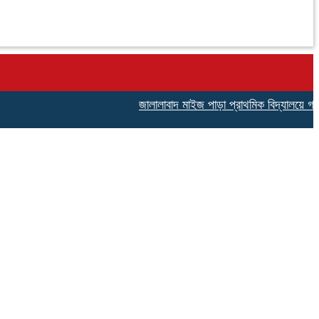
জালালাবাদ মাইজ পাড়া প্রাথমিক বিদ্যালয়ে গণঅভ্যুত