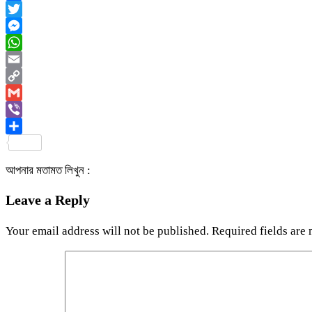
Facebook
Twitter
Messenger
WhatsApp
Email
Copy
Link
Gmail
Viber
Share
আপনার মতামত লিখুন :
Leave a Reply
Your email address will not be published.
Required fields are