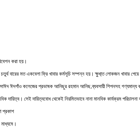
পরিবেশন করা হয়।
চতুর্থ বারের মত একবেলা ফ্রি খাবার কর্মসূচি সম্পন্ন হয়। ক্ষু্ধা্ত লোকজন খাবার পেয়
ঈদ ঈদগাঁও কলেজের প্রভাষক আনিছুর রহমান আনিছ,ব্যবসায়ী শিপনসহ গণ্যমান্য ব্য
মানবিক দায়িত্ব। সেই দায়িত্ববোধ থেকেই নিয়মিতভাবে নানা মানবিক কার্যক্রম পরিচাল
া প্রকাশ
 মাধ্যমে।