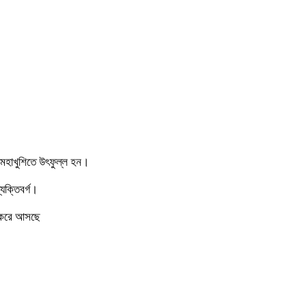
ে মহাখুশিতে উৎফুল্ল হন।
ক্তিবর্গ।
না করে আসছে