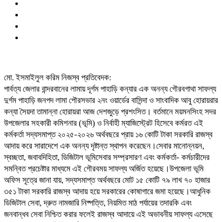
মো. ইসমাইলুল করিম নিজস্ব প্রতিবেদক:
পার্বত্য জেলার বান্দরবানের লামায় দূর্গম পাহাড়ি কন্যার এক অনন্য গৌরবগাথা সাফল্য
দুর্গম পাহাড়ি জনপদ লামা পৌরসভার ২নং ওয়ার্ডের বাসিন্দা ও সাংবাদিক আবু হোরায়রার
কন্যা সৈয়দা তামান্না হোরায়রা আজ দেশজুড়ে প্রশংসিত। বর্তমানে ময়মনসিংহ সদর
উপজেলার সহকারী কমিশনার (ভূমি) ও নির্বাহী ম্যাজিস্ট্রেট হিসেবে কর্মরত এই
কর্মকর্তা সদ্যসমাপ্ত ২০২৫-২০২৬ অর্থবছরে প্রায় ১৬ কোটি টাকা সরকারি রাজস্ব
আদায় করে সারাদেশে এক অনন্য দৃষ্টান্ত স্থাপন করেছেন।​সেবার মানোন্নয়ন,
স্বচ্ছতা, জবাবদিহিতা, ডিজিটাল ভূমিসেবার সম্প্রসারণ এবং কর্মকর্তা- কর্মচারীদের
সমন্বিত প্রচেষ্টার মাধ্যমে এই গৌরবময় সাফল্য অর্জিত হয়েছে।​উপজেলা ভূমি
অফিস সূত্রে জানা যায়, সদ্যসমাপ্ত অর্থবছরে মোট ১৫ কোটি ৭৯ লাখ ৭০ হাজার
৩৫১ টাকা সরকারি রাজস্ব আদায় হয়ে সরকারের কোষাগারে জমা হয়েছে।​আধুনিক
ডিজিটাল সেবা, দ্রুত নামজারি নিষ্পত্তি, নিয়মিত মাঠ পর্যায়ের তদারকি এবং
জনবান্ধব সেবা নিশ্চিত করার ফলেই রাজস্ব আদায়ে এই অভাবনীয় সাফল্য এসেছে