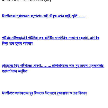
ঈদগাঁওয়ের গ্রামাঞ্চলে বড়পাতার সেই বটবৃক্ষ এখন শুধুই স্মৃতি……
পটিয়ায় মাইজভান্ডারি গাউসিয়া হক কমিটির সাংগঠনিক সংলাপে বক্তারা, মানবিক
বিশ্ব গড়ে তুলার আহবান
ছাত্রদের ফ্রি পাঠদানের ঘোষণা…….. জালালাবাদের আন-নুর মডেল হেফজখানার
পরামর্শ সভা অনুষ্ঠিত
ঈদগাঁওতে জামায়াতের যুব বিভাগের উদ্যোগে বৃক্ষরোপণ ও চারা বিতরণ