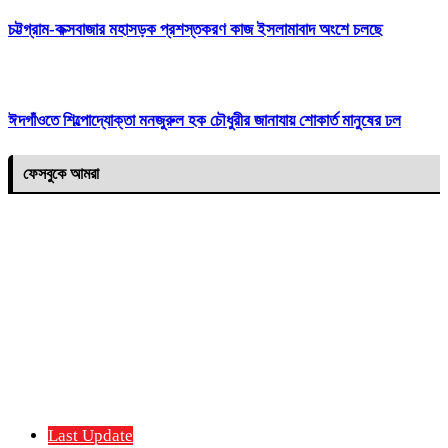
চট্টগ্রাম-কক্সবাজার মহাসড়ক প্রশস্তকরণ কাজ ইসলামাবাদ অংশে চলছে
ঈদগাঁওতে শিল্পোদ্যোক্তা মনজুরুল হক চৌধুরীর জানাযায় শোকার্ত মানুষের ঢল
ফেসবুকে আমরা
Last Update