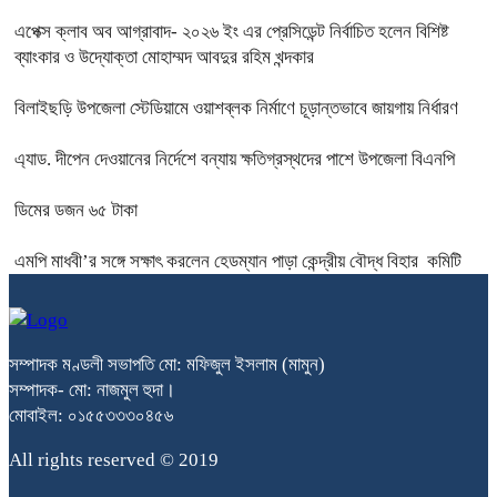
এপেক্স ক্লাব অব আগ্রাবাদ- ২০২৬ ইং এর প্রেসিডেন্ট নির্বাচিত হলেন বিশিষ্ট
ব্যাংকার ও উদ্যোক্তা মোহাম্মদ আবদুর রহিম খন্দকার
বিলাইছড়ি উপজেলা স্টেডিয়ামে ওয়াশব্লক নির্মাণে চূড়ান্তভাবে জায়গায় নির্ধারণ
এ্যাড. দীপেন দেওয়ানের নির্দেশে বন্যায় ক্ষতিগ্রস্থদের পাশে উপজেলা বিএনপি
ডিমের ডজন ৬৫ টাকা
এমপি মাধবী’র সঙ্গে সক্ষাৎ করলেন হেডম্যান পাড়া কেন্দ্রীয় বৌদ্ধ বিহার কমিটি
সম্পাদক মণ্ডলী সভাপতি মো: মফিজুল ইসলাম (মামুন)
সম্পাদক- মো: নাজমুল হুদা।
মোবাইল: ০১৫৫৩৩৩০৪৫৬
All rights reserved © 2019