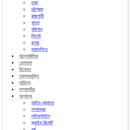
ঢাকা
চট্টগ্রাম
রাজশাহী
খুলনা
বরিশাল
সিলেট
রংপুর
ময়মনসিংহ
আন্তর্জাতিক
খেলাধুলা
বিনোদন
তথ্যপ্রযুক্তি
সাহিত্য
সম্পাদকীয়
অন্যান্য
আইন-আদালত
গণমাধ্যম
লাইফস্টাইল
ক্রাইম রিপোর্ট
ধর্ম