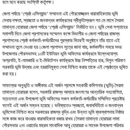
বলে মনে করছে সংশ্লিষ্ট কর্তৃপক্ষ।
​জেলা পর্যায়ে ‘শ্রেষ্ঠ এসিল্যান্ড’ সম্মাননা ​এই গৌরবোজ্জ্বল ধারাবাহিকতায় ভূমি
সেবায় দক্ষতা, স্বচ্ছতা ও জনবান্ধব কার্যক্রমের স্বীকৃতিস্বরূপ গত মে মাসে সৈয়দা
তামান্না হোরায়রা জেলা পর্যায়ে ‘শ্রেষ্ঠ এসিল্যান্ড’ নির্বাচিত হন। ভূমি সেবা সপ্তাহের
সমাপনী দিনে জেলা প্রশাসকের সম্মেলন কক্ষে বিভাগীয় ও জেলা পর্যায়ের রাজস্ব
প্রশাসনের শ্রেষ্ঠ কর্মকর্তা-কর্মচারীদের পুরস্কার বিতরণী অনুষ্ঠানে তাঁর হাতে এই
সম্মাননা তুলে দেওয়া হয়।জেলা প্রশাসন সূত্রে জানা যায়, কর্মকালীন সময়ে সদর
উপজেলার পৌরসভাসহ ১৩টি ইউনিয়ন ভূমি অফিসের কার্যক্রমে উল্লেখযোগ্য
অগ্রগতি, ই-নামজারি ও ই-মিউটেশন কার্যক্রমে উচ্চ নিষ্পত্তির হার, বিপুল পরিমাণ
সরকারি ভূমি উদ্ধার এবং হয়রানিমুক্ত সেবা নিশ্চিত করায় তাকে এই শ্রেষ্ঠত্বে ভূষিত
করা হয়।
​সাফল্যের অনুভূতি ও অঙ্গীকার ​এই অর্জন প্রসঙ্গে সহকারী কমিশনার (ভূমি) সৈয়দা
তামান্না হোরায়রা বলেন, সরকারি রাজস্ব আদায়ে জনগণের আন্তরিক সহযোগিতা,
সচেতনতা এবং উপজেলা ভূমি অফিসের সকল কর্মকর্তা-কর্মচারীর সম্মিলিত প্রচেষ্টার
ফলেই এই অর্জন সম্ভব হয়েছে। ভবিষ্যতেও স্বচ্ছতা, জবাবদিহিতা ও জনবান্ধব
ভূমিসেবা নিশ্চিত করে সরকারের রাজস্ব বৃদ্ধি এবং উন্নত ভূমি ব্যবস্থাপনায় নিষ্ঠার
সঙ্গে কাজ করে যাওয়ার ধারাবাহিকতা বজায় রাখব।সৈয়দা তামান্না হোরায়রা লামা
পৌরসভার ২নং ওয়ার্ডের মহুরম সাংবাদিক আবু হোরায়রা ও সাবেক উপজেলা পরিবার