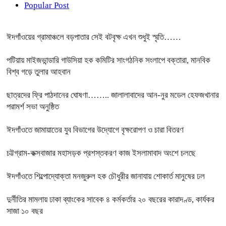
Popular Post
ঈদগাঁওয়ের গ্রামাঞ্চলে বড়পাতার সেই বটবৃক্ষ এখন শুধুই স্মৃতি……
পটিয়ায় মাইজভান্ডারি গাউসিয়া হক কমিটির সাংগঠনিক সংলাপে বক্তারা, মানবিক
বিশ্ব গড়ে তুলার আহবান
ছাত্রদের ফ্রি পাঠদানের ঘোষণা…….. জালালাবাদের আন-নুর মডেল হেফজখানার
পরামর্শ সভা অনুষ্ঠিত
ঈদগাঁওতে জামায়াতের যুব বিভাগের উদ্যোগে বৃক্ষরোপণ ও চারা বিতরণ
চট্টগ্রাম-কক্সবাজার মহাসড়ক প্রশস্তকরণ কাজ ইসলামাবাদ অংশে চলছে
ঈদগাঁওতে শিল্পোদ্যোক্তা মনজুরুল হক চৌধুরীর জানাযায় শোকার্ত মানুষের ঢল
দুর্নীতির মামলায় ঢাকা ব্যাংকের সাবেক ৪ কর্মকর্তার ২০ বছরের কারাদণ্ড, কার্যকর
সাজা ১০ বছর