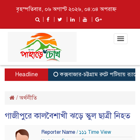
বৃহস্পতিবার, ০৬ অগাস্ট ২০২৬, ০৪:০৪ অপরাহ্ন
Toggle
navigat
Headline
কক্সবাজার-চট্টগ্রাম রুটে পটিয়ায় র‍্যাব
/
অর্থনীতি
গাজীপুরে কালবৈশাখী ঝড়ে স্কুল ছাত্রী নিহত
Reporter Name
/ ১১১ Time View