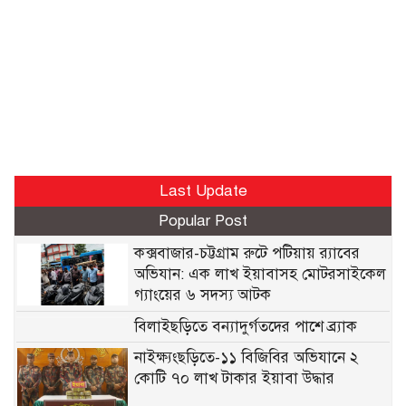
Last Update
Popular Post
কক্সবাজার-চট্টগ্রাম রুটে পটিয়ায় র‍্যাবের
অভিযান: এক লাখ ইয়াবাসহ মোটরসাইকেল
গ্যাংয়ের ৬ সদস্য আটক
বিলাইছড়িতে বন্যাদুর্গতদের পাশে ব্র্যাক
নাইক্ষ্যংছড়িতে-১১ বিজিবির অভিযানে ২
কোটি ৭০ লাখ টাকার ইয়াবা উদ্ধার