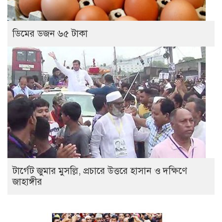
ডিমের ডজন ৬৫ টাকা
টার্গেট জুমার মুসল্লি, প্রচারে উত্তরে হাসান ও দক্ষিণে
জাহাঙ্গীর