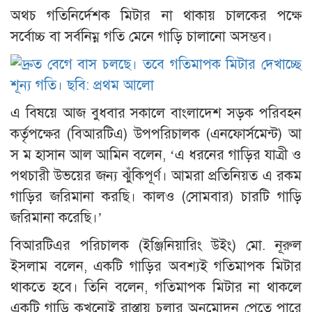
অথচ গতিনির্দেশক মিটার না থাকায় চালকের পক্ষে
সর্বোচ্চ বা সর্বনিম্ন গতি মেনে গাড়ি চালানো অসম্ভব।
এ বিষয়ে আজ বুধবার সকালে বাংলাদেশ সড়ক পরিবহন
কর্তৃপক্ষের (বিআরটিএ) উপপরিচালক (এনফোর্সমেন্ট) আ
স ম হাসান আল আমিন বলেন, ‘এ ধরনের গাড়ির যাত্রী ও
পথচারী উভয়ের জন্য ঝুঁকিপূর্ণ। আমরা প্রতিনিয়ত এ রকম
গাড়ির জরিমানা করছি। কালও (সোমবার) চারটি গাড়ি
জরিমানা করেছি।’
বিআরটিএর পরিচালক (ইঞ্জিনিয়ারিং উইং) মো. নূরুল
ইসলাম বলেন, একটি গাড়ির অবশ্যই গতিমাপক মিটার
থাকতে হবে। তিনি বলেন, গতিমাপক মিটার না থাকলে
একটি গাড়ি কখনোই রাস্তায় চলার অনুমোদন পেতে পারে