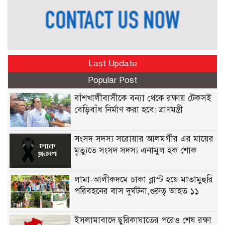
Last Update
Popular Post
বাঁশখালীবাসীকে বন্যা থেকে রক্ষায় টেকসই
বেড়িবাঁধ নির্মাণ করা হবে: ত্রাণমন্ত্রী
সংসদ সদস্য সরোয়ার আলমগীর এর মায়ের
মৃত্যুতে সংসদ সদস্য এনামুল হক শোক
লামা-আলীকদমে চাকা ব্লাস্ট হয়ে মাতামুহুরি
পরিবহনের বাস দুর্ঘটনা,গুরুত্ব আহত ১১
ইসলামাবাদে ছুরিকাঘাতের পরেও শেষ রক্ষা