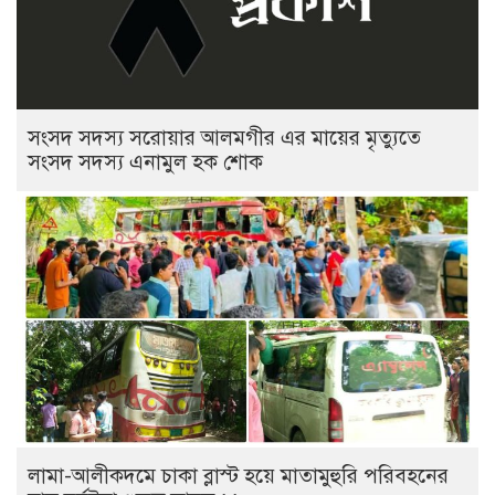
সংসদ সদস্য সরোয়ার আলমগীর এর মায়ের মৃত্যুতে
সংসদ সদস্য এনামুল হক শোক
লামা-আলীকদমে চাকা ব্লাস্ট হয়ে মাতামুহুরি পরিবহনের