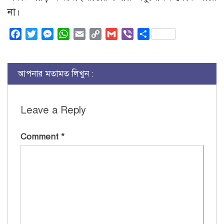
না।
Facebook
Twitter
Messenger
WhatsApp
Email
Copy
Gmail
Viber
Share
Link
আপনার মতামত লিখুন :
Leave a Reply
Comment
*