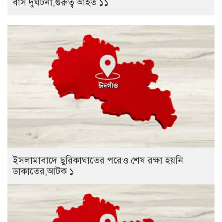
বাস দুর্ঘটনা,গুরুত্ব আহত ১১
ইসলামাবাদে ছুরিকাঘাতের পরেও শেষ রক্ষা হয়নি
ডাকাতের,আটক ১