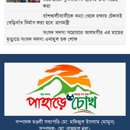
করা
বাঁশখালীবাসীকে বন্যা থেকে রক্ষায় টেকসই
বেড়িবাঁধ নির্মাণ করা হবে: ত্রাণমন্ত্রী
সংসদ সদস্য সরোয়ার আলমগীর এর মায়ের
মৃত্যুতে সংসদ সদস্য এনামুল হক শোক
লামা-আলীকদমে চাকা ব্লাস্ট হয়ে মাতামুহুরি
পরিবহনের বাস দুর্ঘটনা,গুরুত্ব আহত ১১
ইসলামাবাদে ছুরিকাঘাতের পরেও শেষ রক্ষা
হয়নি ডাকাতের,আটক ১
ইসলামাবাদে ছুরিকাঘাতের পরেও শেষ রক্ষা
হয়নি ডাকাতের,আটক ১
ঈদগাঁওয়ের গ্রামাঞ্চলে বড়পাতার সেই বটবৃক্ষ
সম্পাদক মণ্ডলী সভাপতি মো: মফিজুল ইসলাম (মামুন)
এখন শুধুই স্মৃতি……
সম্পাদক- মো: নাজমুল হুদা।