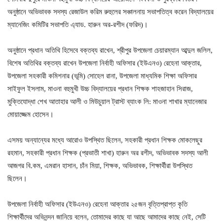
অনুষ্ঠানে অভিভাবক সদস্য রেজাউল করিম রুহুলের সঞ্চালনায় সভাপতিত্ব করেন বিদ্যালয়ের
ম্যানেজিং কমিটির সভাপতি এ্যাড. হারুন অর-রশীদ (ফরিদ)।
অনুষ্ঠানে প্রধান অতিথি হিসেবে বক্তব্য রাখেন, শ্রীপুর উপজেলা চেয়ারম্যান আব্দুল জলিল,
বিশেষ অতিথির বক্তব্য রাখেন উপজেলা নির্বাহী অফিসার (ইউএনও) রেহেনা আক্তার,
উপজেলা সহকারী কমিশনার (ভূমি) সোহেল রানা, উপজেলা মাধ্যমিক শিক্ষা অফিসার
সাইফুল ইসলাম, মাওনা বহুমুখী উচ্চ বিদ্যালয়ের প্রধান শিক্ষক শাহজাহান সিরাজ,
মুক্তিযোদ্ধা শেখ আতাহার আলী ও মিউচুয়াল ট্রাস্ট ব্যাংক লি: মাওনা শাখার ম্যানেজার
মোয়াজ্জেম হোসেন।
এসময় অন্যান্যের মধ্যে আরোও উপস্থিত ছিলেন, সহকারী প্রধান শিক্ষক মোকলেছুর
রহমান, সহকারী প্রধান শিক্ষক (প্রভাতী শাখা) হারুন অর রশীদ, অভিভাবক সদস্য আলী
আজগর বি.কম, এমরান হাসান, চাঁন মিয়া, শিক্ষক, অভিভাবক, শিক্ষার্থীরা উপস্থিত
ছিলেন।
উপজেলা নির্বাহী অফিসার (ইউএনও) রেহেনা আক্তার ২৫জন বৃত্তিপ্রাপ্ত কৃতি
শিক্ষার্থীদের অভিনন্দন জানিয়ে বলেন, তোমাদের কাছে যা আছে আমাদের কাছে নেই, সেটি