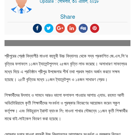
Update : সোমবার, ৩০ এপ্রিল, ২০১৮
Share
শ্রীপুরের শ্রেষ্ঠ বিদ্যাপীঠ মাওনা বহুমুখী উচ্চ বিদ্যালয় থেকে সদ্য প্রকাশিত জে.এস.সি’র
বৃত্তির ফলাফলে ১১জন ট্যালেন্টপুলসহ ২৫জন বৃত্তি লাভ করেছে। অসাধারণ সাফল্যের
মধ্যে দিয়ে এ প্রতিষ্ঠান শ্রীপুর উপজেলার শীর্ষ তথা প্রথম স্থান অর্জন করতে সক্ষম
হয়েছে। ২৫টি বৃত্তির মধ্যে ১১জন ট্যালেন্টপুল ও ১৪জন সাধারণ গ্রেড।
শিক্ষার্থীদের উৎসাহ ও সামনে আরও ভালো ফলাফল পাওয়ার আশায় এ্যাড. রহমত আলী
অডিটোরিয়ামে কৃতী শিক্ষার্থীদের সংবর্ধনা ও পুরষ্কার বিতরণের আয়োজন করেন স্কুল
কর্তৃপক্ষ। এবং মিউচুয়াল ট্রাস্ট ব্যাংক লি: মাওনা শাখার সৌজন্যে ১১জন কৃতী শিক্ষার্থীর
মাঝে বাই-সাইকেল বিতরণ করা হয়েছে।
সোমবার দুপুরে মাওনা বহুমুখী উচ্চ বিদ্যালয়ের আয়োজনে সংবর্ধনা ও পুরষ্কার বিতরণ