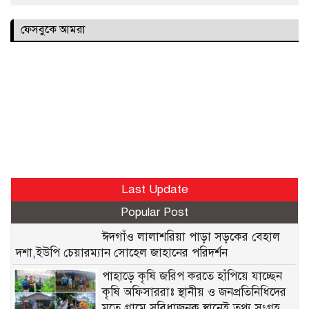
ফেসবুকে আমরা
Last Update
Popular Post
ঈদগাঁও লালাশরিয়া পাড়া সড়কের বেহাল
দশা,ইউপি চেয়ারম্যান সোহেল জাহানের পরিদর্শন
পাহাড়ে কৃষি জরিপ করতে হাঁপিয়ে যাচ্ছেন
কৃষি অফিসাররাঃ স্থানীয় ও জনপ্রতিনিধিদের
মতে গ্রামে সুবিধাজনক স্থানেই তথ্য সংগ্রহ