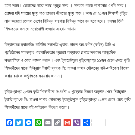
হলো সময়। তোমাদের হাতে আছে প্রচুর সময় । সময়কে কাজে লাগানোর এখনি সময়।
তোমরা যদি সময়ের মূল্য দাও তাহলে জীবনের মূল্য পাবে। আজ যে ২৫জন শিক্ষার্থী বৃত্তি
লাভ করেছো তোমরা দেশের বিভিন্ন যায়গায় বিভিন্ন ভাবে বড় হতে হবে। এসময় তিনি
শিক্ষকদের ক্লাসে মনোযোগী হওয়ার আহবান জানান।
বিদ্যালয়ের ম্যানেজিং কমিটির সভাপতি এ্যাড. হারুন অর-রশীদ (ফরিদ) তিনি এ
প্রতিষ্ঠানের সাফল্যের ধারাবাহিকতার প্রচেষ্টা অব্যাহত রাখতে সকলের আন্তরিক
সহযোগিতা ও দোয়া কামনা করেন। এবং ট্যালেন্টপুলে বৃত্তিপ্রাপ্ত ১১জন ছেলে-মেয়ে কৃতি
শিক্ষার্থীদের মাঝে মিউচুয়াল ট্রাস্ট ব্যাংক লি: মাওনা শাখার সৌজন্যে বাই-সাইকেল বিতরণ
করায় ব্যাংক কর্তৃপক্ষকে ধন্যবাদ জানান।
বৃত্তিপ্রাপ্ত ২৫জন কৃতি শিক্ষার্থীকে সংবর্ধনা ও পুরষ্কার বিতরণ অনুষ্ঠান শেষে মিউচুয়াল
ট্রাস্ট ব্যাংক লি: মাওনা শাখার সৌজন্যে ট্যালেন্টপুলে বৃত্তিপ্রাপ্ত ১১জন ছেলে-মেয়ে কৃতি
শিক্ষার্থীদের মাঝে বাই-সাইকেল বিতরণ করেন।
Facebook
Twitter
Messenger
WhatsApp
Email
Copy
Gmail
Viber
Share
Link