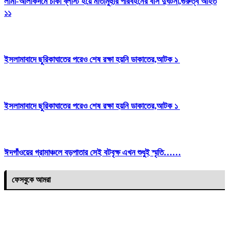
লামা-আলীকদমে চাকা ব্লাস্ট হয়ে মাতামুহুরি পরিবহনের বাস দুর্ঘটনা,গুরুত্ব আহত
১১
ইসলামাবাদে ছুরিকাঘাতের পরেও শেষ রক্ষা হয়নি ডাকাতের,আটক ১
ইসলামাবাদে ছুরিকাঘাতের পরেও শেষ রক্ষা হয়নি ডাকাতের,আটক ১
ঈদগাঁওয়ের গ্রামাঞ্চলে বড়পাতার সেই বটবৃক্ষ এখন শুধুই স্মৃতি……
ফেসবুকে আমরা