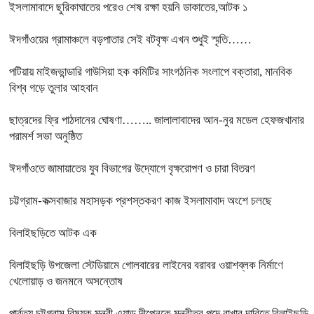
ইসলামাবাদে ছুরিকাঘাতের পরেও শেষ রক্ষা হয়নি ডাকাতের,আটক ১
ঈদগাঁওয়ের গ্রামাঞ্চলে বড়পাতার সেই বটবৃক্ষ এখন শুধুই স্মৃতি……
পটিয়ায় মাইজভান্ডারি গাউসিয়া হক কমিটির সাংগঠনিক সংলাপে বক্তারা, মানবিক
বিশ্ব গড়ে তুলার আহবান
ছাত্রদের ফ্রি পাঠদানের ঘোষণা…….. জালালাবাদের আন-নুর মডেল হেফজখানার
পরামর্শ সভা অনুষ্ঠিত
ঈদগাঁওতে জামায়াতের যুব বিভাগের উদ্যোগে বৃক্ষরোপণ ও চারা বিতরণ
চট্টগ্রাম-কক্সবাজার মহাসড়ক প্রশস্তকরণ কাজ ইসলামাবাদ অংশে চলছে
বিলাইছড়িতে আটক এক
বিলাইছড়ি উপজেলা স্টেডিয়ামে গোলবারের লাইনের বরাবর ওয়াশব্লক নির্মাণে
খেলোয়াড় ও জনমনে অসন্তোষ
পার্বত্য চট্টগ্রাম বিষয়ক মন্ত্রী এ্যাড.দীপেনকে মন্ত্রীত্ব পদে রাখার দাবিতে বিলাইছড়ি