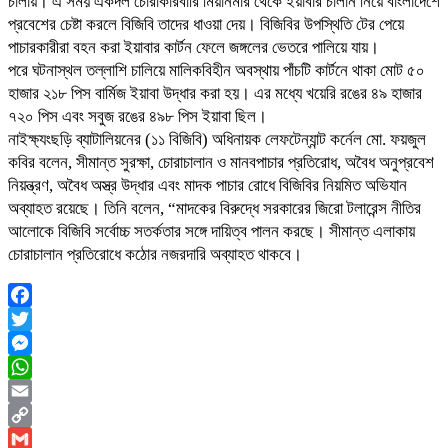
চালায়। এ সময় একদল চোরাকারবারি মিয়ানমার থেকে ইয়াবার চালান নিয়ে বাংলাদেশে
প্রবেশের চেষ্টা করলে বিজিবি তাদের ধাওয়া দেয়। বিজিবির উপস্থিতি টের পেয়ে
পাচারকারীরা বহন করা ইয়াবার কার্টন ফেলে জঙ্গলের ভেতরে পালিয়ে যায়।
পরে ঘটনাস্থল তল্লাশি চালিয়ে মালিকবিহীন অবস্থায় পাঁচটি কার্টনে থাকা মোট ৫০
হাজার ২১৮ পিস বার্মিজ ইয়াবা উদ্ধার করা হয়। এর মধ্যে খয়েরি রঙের ৪৯ হাজার
৭২০ পিস এবং সবুজ রঙের ৪৯৮ পিস ইয়াবা ছিল।
নাইক্ষ্যংছড়ি ব্যাটালিয়নের (১১ বিজিবি) অধিনায়ক লেফটেন্যান্ট কর্নেল মো. ফয়জুল
কবির বলেন, সীমান্ত সুরক্ষা, চোরাচালান ও মানবপাচার প্রতিরোধ, অবৈধ অনুপ্রবেশ
নিয়ন্ত্রণ, অবৈধ অস্ত্র উদ্ধার এবং মাদক পাচার রোধে বিজিবির নিয়মিত অভিযান
অব্যাহত রয়েছে। তিনি বলেন, “মাদকের বিরুদ্ধে সরকারের জিরো টলারেন্স নীতির
আলোকে বিজিবি সর্বোচ্চ সতর্কতার সঙ্গে দায়িত্ব পালন করছে। সীমান্ত এলাকায়
চোরাচালান প্রতিরোধে কঠোর নজরদারি অব্যাহত থাকবে।
Facebook
Twitter
Messenger
WhatsApp
Email
Copy