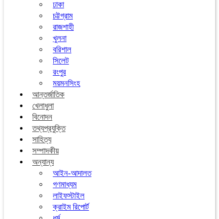
ঢাকা
চট্টগ্রাম
রাজশাহী
খুলনা
বরিশাল
সিলেট
রংপুর
ময়মনসিংহ
আন্তর্জাতিক
খেলাধুলা
বিনোদন
তথ্যপ্রযুক্তি
সাহিত্য
সম্পাদকীয়
অন্যান্য
আইন-আদালত
গণমাধ্যম
লাইফস্টাইল
ক্রাইম রিপোর্ট
ধর্ম