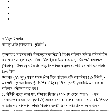
আমিনুল ইসলাম
নাইক্ষ্যংছড়ি (বান্দরবান) প্রতিনিধিঃ
বান্দরবানের নাইক্ষ্যংছড়ি সীমান্তে মাদকবিরোধী বিশেষ অভিযান চালিয়ে মালিকবিহীন
অবস্থায় ৫০ হাজার ২১৮ পিস বার্মিজ ইয়াবা উদ্ধার করেছে বর্ডার গার্ড বাংলাদেশ
(বিজিবি)। উদ্ধারকৃত ইয়াবার আনুমানিক সিজার মূল্য ১ কোটি ৫০ লাখ ৬৫ হাজার
৪০০ টাকা।
শুক্রবার (২৬ জুন) সন্ধ্যা সাড়ে ৬টার দিকে নাইক্ষ্যংছড়ি ব্যাটালিয়ন (১১ বিজিবি)-
এর অধীনস্থ জারুলিয়াছড়ি বিওপির দায়িত্বপূর্ণ সীমান্তবর্তী ফুলাঝিড়ি এলাকায় এ
অভিযান পরিচালনা করা হয়।
১১ বিজিবি সূত্রে জানা যায়, সীমান্ত পিলার ৪৭/৩-এস থেকে প্রায় ৯০০ গজ
বাংলাদেশের অভ্যন্তরে ফুলাঝিড়ি এলাকায় মাদক পাচারের গোপন সংবাদের ভিত্তিতে
অধিনায়কের সার্বিক নির্দেশনায় বিজিবির একটি বিশেষ আভিযানিক দল অভিযান