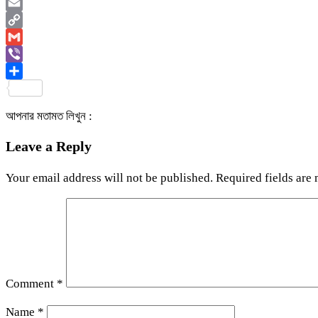
WhatsApp
Email
Copy
Link
Gmail
Viber
Share
আপনার মতামত লিখুন :
Leave a Reply
Your email address will not be published.
Required fields are
Comment
*
Name
*