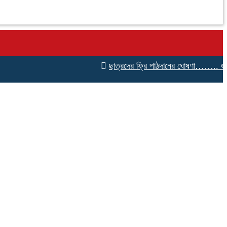
ছাত্রদের ফ্রি পাঠদানের ঘোষণা…….. জালালাবাদ