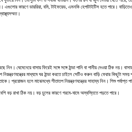
াভাবে ফুটিয়ে নিন। মৌসুমি ফল ও সবজি খাওয়ান। ফলের রস বা জুস দেওয়া যেতে পারে, তব
 এগুলোর কারণে ডায়রিয়া, বমি, টাইফয়েড, এমনকি হেপাটাইটিস হতে পারে। বাড়িতেও 
বাস্থ্যসম্মত।
েছে নিন। ঘেমেনেয়ে বাসায় ফিরেই সঙ্গে সঙ্গে ঠান্ডা পানি বা পানীয় দেওয়া ঠিক নয়। ব
 নিয়ন্ত্রণযন্ত্রের মাধ্যমে ঘর ঠান্ডা করতে চাইলে সেটিও করুন বাড়ি ফেরার কিছুটা সম
াকে। প্রয়োজন হলে মাঝেমধ্যে শীতাতপ নিয়ন্ত্রণযন্ত্রের সাহায্য নিন। শিশু পর্যাপ্ত 
ল বেশি বড় রাখা ঠিক নয়। বড় চুলের কারণে গরমে-ঘামে অস্বস্তিতে পড়তে পারে।