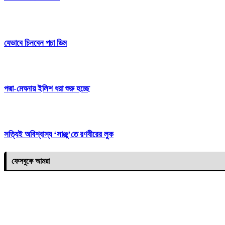
যেভাবে চিনবেন পচা ডিম
পদ্মা-মেঘনায় ইলিশ ধরা শুরু হচ্ছে
সত্যিই অবিশ্বাস্য ‘সাঞ্জু’তে রণবীরের লুক
ফেসবুকে আমরা