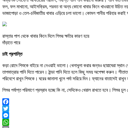
অধ্যাপক সোহেলা আখতারের পরামর্শ, পর্যাপ্ত পানি পান করানো জরুরি। পানি ভালে
ফল, ফল মাখানো, আইসক্রিম, শরবত বা অন্য কোনো খাবার কিনে খাওয়ানো উচিত নয়।
ভাজাপোড়া ও তেল-চর্বিজাতীয় খাবার এড়িয়ে চলা ভালো। কোমল পানীয় পরিহার করাই স্
রাস্তার পাশ থেকে খাবার কিনে দিলে শিশুর ক্ষতির কারণ হয়ে
দাঁড়াতে পারে
চাই প্রশান্তি
কড়া রোদে শিশুকে বাইরে না নেওয়াই ভালো। খেলাধুলা করার জন্যও ছায়াঘেরা স্থান ব
তাপমাত্রার পানি দিতে পারেন। ঠান্ডা পানি দিতে হলে কিছু সময় অপেক্ষা করুন। শীতাতপ
পরিবেশে রাখুন শিশুকে। ঘরের জানালা খুলে পর্দা সরিয়ে দিন। ফ্যানের বাতাসেই রাখুন ত
শিশুর পর্যাপ্ত পরিমাণে প্রস্রাব হচ্ছে কি না, সেদিকেও খেয়াল রাখতে হবে। শিশুর চু
Facebook
Twitter
Messenger