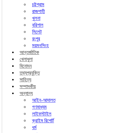
চট্টগ্রাম
রাজশাহী
খুলনা
বরিশাল
সিলেট
রংপুর
ময়মনসিংহ
আন্তর্জাতিক
খেলাধুলা
বিনোদন
তথ্যপ্রযুক্তি
সাহিত্য
সম্পাদকীয়
অন্যান্য
আইন-আদালত
গণমাধ্যম
লাইফস্টাইল
ক্রাইম রিপোর্ট
ধর্ম