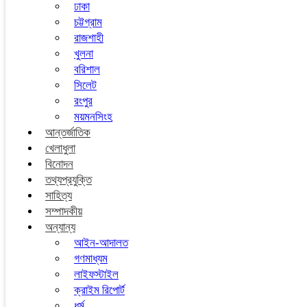
ঢাকা
চট্টগ্রাম
রাজশাহী
খুলনা
বরিশাল
সিলেট
রংপুর
ময়মনসিংহ
আন্তর্জাতিক
খেলাধুলা
বিনোদন
তথ্যপ্রযুক্তি
সাহিত্য
সম্পাদকীয়
অন্যান্য
আইন-আদালত
গণমাধ্যম
লাইফস্টাইল
ক্রাইম রিপোর্ট
ধর্ম