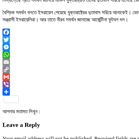
সিদ্ধান্তের প্রতি সমর্থন জানিয়ে মার্কিন যুক্তরাষ্ট্রও তাদের দুতাবাস সরিয়ে এনেছে 
বৈশ্বিক সমর্থন বলতে ইসরায়েল পেয়েছে যুক্তরাষ্ট্রের দুতাবাস সরিয়ে আনাকেই। ডোনা
সন্ত্রাসী ইসরায়েলিরা। আর তাতে নীরব সমর্থন জানাচ্ছে আর্জেন্টিনা ফুটবল দল।
Facebook
Twitter
Messenger
WhatsApp
Email
Copy
Link
Gmail
Viber
Share
আপনার মতামত লিখুন :
Leave a Reply
Your email address will not be published.
Required fields are