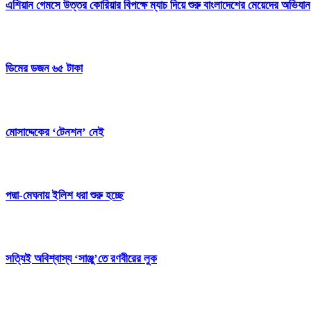
এশিয়ান গেমসে উত্তর কোরিয়ার বিপক্ষে ম্যাচ দিয়ে শুরু বাংলাদেশের মেয়েদের অভিযান
ডিমের ডজন ৬৫ টাকা
মোসাদ্দেকের ‘টেনশন’ নেই
পদ্মা-মেঘনায় ইলিশ ধরা শুরু হচ্ছে
সত্যিই অবিশ্বাস্য ‘সাঞ্জু’তে রণবীরের লুক