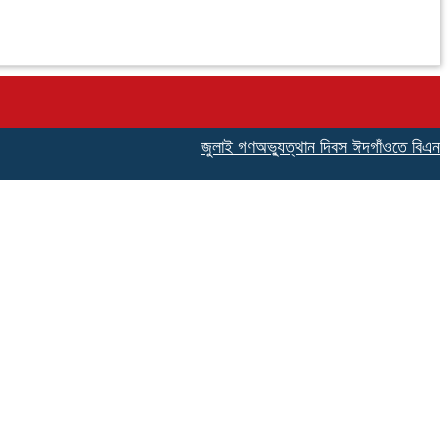
জুলাই গণঅভ্যুত্থান দিবস ঈদগাঁওতে বিএনপির গ