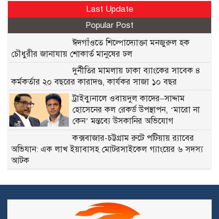
Last Update
Popular Post
ঈদগাঁওতে শিল্পোদ্যোক্তা মনজুরুল হক
চৌধুরীর জানাযায় শোকার্ত মানুষের ঢল
দুর্নীতির মামলায় ঢাকা ব্যাংকের সাবেক ৪
কর্মকর্তার ২০ বছরের কারাদণ্ড, কার্যকর সাজা ১০ বছর
ট্রাইব্যুনালে ওবায়দুল কাদের–সাদ্দাম
হোসেনের কল রেকর্ড উপস্থাপন, ‘মারো না
কেন’ মন্তব্যে উসকানির অভিযোগ
কক্সবাজার-চট্টগ্রাম রুটে পটিয়ায় র‍্যাবের
অভিযান: এক লাখ ইয়াবাসহ মোটরসাইকেল গ্যাংয়ের ৬ সদস্য
আটক
বিলাইছড়িতে বন্যাদুর্গতদের পাশে ব্র্যাক
নাইক্ষ্যংছড়িতে-১১ বিজিবির অভিযানে ২