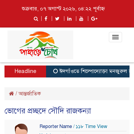
শুক্রবার, ০৭ অগাস্ট ২০২৬, ০৪:২২ পূর্বাহ্ন
Toggle
navigat
Headline
ঈদগাঁওতে শিল্পোদ্যোক্তা মনজুরুল হক চৌ
/
আন্তর্জাতিক
ভোগের প্রচ্ছদে সৌদি রাজকন্যা
Reporter Name
/ ১১৮ Time View