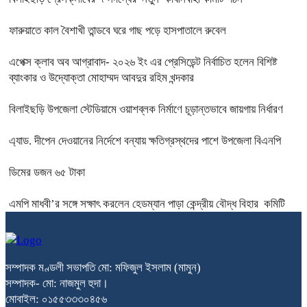
ফারুয়াতে কাল বৈশাখী তান্ডবে ঘরে গাছ পড়ে হাসপাতালে রুবেল
এপেক্স ক্লাব অব আগ্রাবাদ- ২০২৬ ইং এর প্রেসিডেন্ট নির্বাচিত হলেন বিশিষ্ট
ব্যাংকার ও উদ্যোক্তা মোহাম্মদ আবদুর রহিম খন্দকার
বিলাইছড়ি উপজেলা স্টেডিয়ামে ওয়াশব্লক নির্মাণে চূড়ান্তভাবে জায়গায় নির্ধারণ
এ্যাড. দীপেন দেওয়ানের নির্দেশে বন্যায় ক্ষতিগ্রস্থদের পাশে উপজেলা বিএনপি
ডিমের ডজন ৬৫ টাকা
এমপি মাধবী’র সঙ্গে সক্ষাৎ করলেন হেডম্যান পাড়া কেন্দ্রীয় বৌদ্ধ বিহার কমিটি
সম্পাদক মণ্ডলী সভাপতি মো: মফিজুল ইসলাম (মামুন)
সম্পাদক- মো: নাজমুল হুদা।
মোবাইল: ০১৫৫৩৩৩০৪৫৬