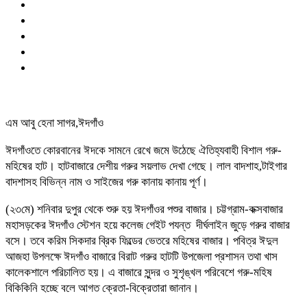
এম আবু হেনা সাগর,ঈদগাঁও
ঈদগাঁওতে কোরবানের ঈদকে সামনে রেখে জমে উঠেছে ঐতিহ্যবাহী বিশাল গরু-
মহিষের হাট। হাটবাজারে দেশীয় গরুর সয়লাভ দেখা গেছে। লাল বাদশাহ,টাইগার
বাদশাসহ বিভিন্ন নাম ও সাইজের গরু কানায় কানায় পূর্ণ।
(২৩মে) শনিবার দুপুর থেকে শুরু হয় ঈদগাঁওর পশুর বাজার। চট্টগ্রাম-কক্সবাজার
মহাসড়কের ঈদগাঁও স্টেশন হয়ে কলেজ গেইট পযন্ত দীর্ঘলাইন জুড়ে গরুর বাজার
বসে। তবে করিম সিকদার ব্রিক ফিল্ডের ভেতরে মহিষের বাজার। পবিত্র ঈদুল
আজহা উপলক্ষে ঈদগাঁও বাজারে বিরাট গরুর হাটটি উপজেলা প্রশাসন তথা খাস
কালেকশালে পরিচালিত হয়। এ বাজারে সুন্দর ও সুশৃঙ্খল পরিবেশে গরু-মহিষ
বিকিকিনি হচ্ছে বলে আগত ক্রেতা-বিক্রেতারা জানান।