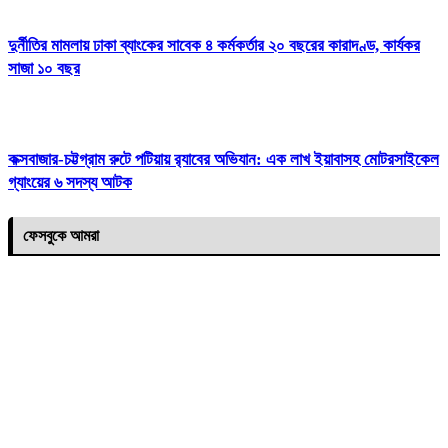
দুর্নীতির মামলায় ঢাকা ব্যাংকের সাবেক ৪ কর্মকর্তার ২০ বছরের কারাদণ্ড, কার্যকর
সাজা ১০ বছর
কক্সবাজার-চট্টগ্রাম রুটে পটিয়ায় র‍্যাবের অভিযান: এক লাখ ইয়াবাসহ মোটরসাইকেল
গ্যাংয়ের ৬ সদস্য আটক
ফেসবুকে আমরা