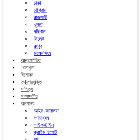
ঢাকা
চট্টগ্রাম
রাজশাহী
খুলনা
বরিশাল
সিলেট
রংপুর
ময়মনসিংহ
আন্তর্জাতিক
খেলাধুলা
বিনোদন
তথ্যপ্রযুক্তি
সাহিত্য
সম্পাদকীয়
অন্যান্য
আইন-আদালত
গণমাধ্যম
লাইফস্টাইল
ক্রাইম রিপোর্ট
ধর্ম