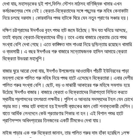
দেখা যায়, মহাসড়কের দুই পাশ,ফিলিং স্টেশন মাঠসহ বাণিজ্যিক খামার এখন
কর্মচাঞ্চল্যের শেষ নেই। ক্রেতা-বিক্রেতাদের সঙ্গে পছন্দের গরু মহিষ কেনাকাটা
নিয়ে চলছে দরদাম। কোরবানির পশুর হাটকে ঘিরে যেন নতুন প্রাণের সঞ্চার হয়।
দক্ষিণ চট্টগ্রামের ঈদগাঁওর বৃহৎ পশুর হাট জমে উঠেছে। ঈদ যত ঘনিয়ে আসছে,
ততই বাড়ছে ক্রেতা-বিক্রেতাদের ভীড়। তবে এবার বাজারে ক্রেতার চেয়ে পশুর
সংখ্যা বেশি দেখা গেছে। এতে কাঙ্ক্ষিত দাম পাওয়া নিয়ে দুশ্চিন্তায় রয়েছেন খামারি
ও ব্যবসায়ী। এ বছর ঈদগাঁওর গরু বাজারে সন্তোষজনক হাসিল আদায়ে ক্রেতা
বিক্রেতা উভয়রা মহাখুশি।
বাজার ঘুরে আরো দেখা যায়, ঈদগাঁও উপজেলার আওতাধীন পাঁচটি ইউনিয়নের পাড়া
মহল্লা থেকে পালিত গরু মহিষ নিয়ে পশুর হাটে এসেছেন বিক্রেতারা। এবার দেশীয়
পালিত গরুর সংখ্যা বেশি। ছোট, বড় ও মাঝারী আকারের গরু মহিষে সযলাভ হয়ে
উঠেছে ঈদগাঁও বাজার। বাজারে ক্রেতা ও বিক্রেতাদের নিরাপত্তা নিশ্চিত করতে
স্থানীয় প্রশাসনের তৎপরতা লক্ষনীয়। পুলিশ ও আনচার সদস্যদের টহল যেন চোখে
পড়ার মত। পশুর হাট বসানো হয় ইসলামী ব্যাংকের জাল নোট শনাক্তকারী মেশিন।
যাতে আর্থিক লেনদেনে কেউ প্রতারণার শিকার না হন। এই বিশাল পশুর হাটে
প্রাণিসম্পদ অধিদপ্তরের তিনজনের একটি টিমকেও দেখা যায়।
মাইজ পাড়ার এক গরু বিক্রেতা জানান, তার পালিত গরুর দাম হাঁকা হয়েছিল ১লক্ষ