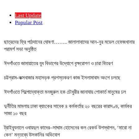
Last Update
Popular Post
ছাত্রদের ফ্রি পাঠদানের ঘোষণা…….. জালালাবাদের আন-নুর মডেল হেফজখানার
পরামর্শ সভা অনুষ্ঠিত
ঈদগাঁওতে জামায়াতের যুব বিভাগের উদ্যোগে বৃক্ষরোপণ ও চারা বিতরণ
চট্টগ্রাম-কক্সবাজার মহাসড়ক প্রশস্তকরণ কাজ ইসলামাবাদ অংশে চলছে
ঈদগাঁওতে শিল্পোদ্যোক্তা মনজুরুল হক চৌধুরীর জানাযায় শোকার্ত মানুষের ঢল
দুর্নীতির মামলায় ঢাকা ব্যাংকের সাবেক ৪ কর্মকর্তার ২০ বছরের কারাদণ্ড, কার্যকর
সাজা ১০ বছর
ট্রাইব্যুনালে ওবায়দুল কাদের–সাদ্দাম হোসেনের কল রেকর্ড উপস্থাপন, ‘মারো না
কেন’ মন্তব্যে উসকানির অভিযোগ