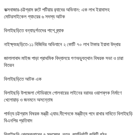
কক্সবাজার-চট্টগ্রাম রুটে পটিয়ায় র‍্যাবের অভিযান: এক লাখ ইয়াবাসহ
মোটরসাইকেল গ্যাংয়ের ৬ সদস্য আটক
বিলাইছড়িতে বন্যাদুর্গতদের পাশে ব্র্যাক
নাইক্ষ্যংছড়িতে-১১ বিজিবির অভিযানে ২ কোটি ৭০ লাখ টাকার ইয়াবা উদ্ধার
জালালাবাদ মাইজ পাড়া প্রাথমিক বিদ্যালয়ে গণঅভ্যুত্থান বিষয়ক সভা ও চারা
বিতরন
বিলাইছড়িতে আটক এক
বিলাইছড়ি উপজেলা স্টেডিয়ামে গোলবারের লাইনের বরাবর ওয়াশব্লক নির্মাণে
খেলোয়াড় ও জনমনে অসন্তোষ
পার্বত্য চট্টগ্রাম বিষয়ক মন্ত্রী এ্যাড.দীপেনকে মন্ত্রীত্ব পদে রাখার দাবিতে বিলাইছড়ি
বিএনপির প্রতিবাদ
বিলাইছড়ি প্রেসক্লাবের ৭ সদস্যের নতুন কার্যনির্বাহী কমিটি গঠন