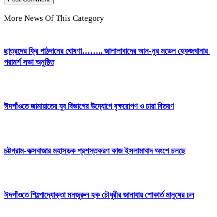
More News Of This Category
ছাত্রদের ফ্রি পাঠদানের ঘোষণা…….. জালালাবাদের আন-নুর মডেল হেফজখানার
পরামর্শ সভা অনুষ্ঠিত
ঈদগাঁওতে জামায়াতের যুব বিভাগের উদ্যোগে বৃক্ষরোপণ ও চারা বিতরণ
চট্টগ্রাম-কক্সবাজার মহাসড়ক প্রশস্তকরণ কাজ ইসলামাবাদ অংশে চলছে
ঈদগাঁওতে শিল্পোদ্যোক্তা মনজুরুল হক চৌধুরীর জানাযায় শোকার্ত মানুষের ঢল