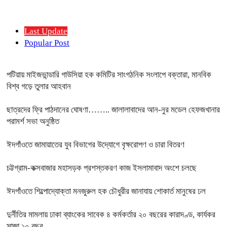
Last Update
Popular Post
পটিয়ায় মাইজভান্ডারি গাউসিয়া হক কমিটির সাংগঠনিক সংলাপে বক্তারা, মানবিক
বিশ্ব গড়ে তুলার আহবান
ছাত্রদের ফ্রি পাঠদানের ঘোষণা…….. জালালাবাদের আন-নুর মডেল হেফজখানার
পরামর্শ সভা অনুষ্ঠিত
ঈদগাঁওতে জামায়াতের যুব বিভাগের উদ্যোগে বৃক্ষরোপণ ও চারা বিতরণ
চট্টগ্রাম-কক্সবাজার মহাসড়ক প্রশস্তকরণ কাজ ইসলামাবাদ অংশে চলছে
ঈদগাঁওতে শিল্পোদ্যোক্তা মনজুরুল হক চৌধুরীর জানাযায় শোকার্ত মানুষের ঢল
দুর্নীতির মামলায় ঢাকা ব্যাংকের সাবেক ৪ কর্মকর্তার ২০ বছরের কারাদণ্ড, কার্যকর
সাজা ১০ বছর