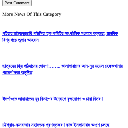
More News Of This Category
পটিয়ায় মাইজভান্ডারি গাউসিয়া হক কমিটির সাংগঠনিক সংলাপে বক্তারা, মানবিক
বিশ্ব গড়ে তুলার আহবান
ছাত্রদের ফ্রি পাঠদানের ঘোষণা…….. জালালাবাদের আন-নুর মডেল হেফজখানার
পরামর্শ সভা অনুষ্ঠিত
ঈদগাঁওতে জামায়াতের যুব বিভাগের উদ্যোগে বৃক্ষরোপণ ও চারা বিতরণ
চট্টগ্রাম-কক্সবাজার মহাসড়ক প্রশস্তকরণ কাজ ইসলামাবাদ অংশে চলছে