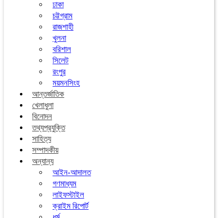
ঢাকা
চট্টগ্রাম
রাজশাহী
খুলনা
বরিশাল
সিলেট
রংপুর
ময়মনসিংহ
আন্তর্জাতিক
খেলাধুলা
বিনোদন
তথ্যপ্রযুক্তি
সাহিত্য
সম্পাদকীয়
অন্যান্য
আইন-আদালত
গণমাধ্যম
লাইফস্টাইল
ক্রাইম রিপোর্ট
ধর্ম