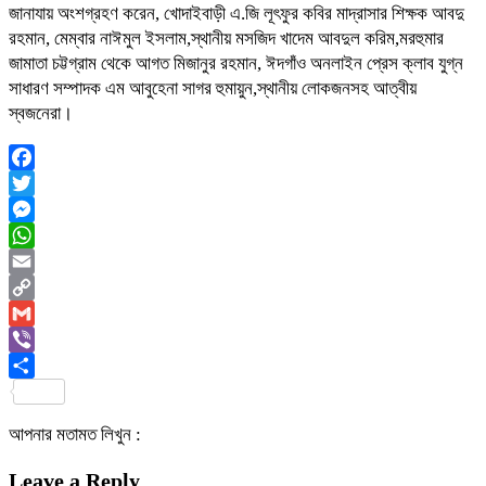
জানাযায় অংশগ্রহণ করেন, খোদাইবাড়ী এ.জি লূৎফুর কবির মাদ্রাসার শিক্ষক আবদু
রহমান, মেম্বার নাঈমুল ইসলাম,স্থানীয় মসজিদ খাদেম আবদুল করিম,মরহুমার
জামাতা চট্টগ্রাম থেকে আগত মিজানুর রহমান, ঈদগাঁও অনলাইন প্রেস ক্লাব যুগ্ন
সাধারণ সম্পাদক এম আবুহেনা সাগর হুমায়ুন,স্থানীয় লোকজনসহ আত্বীয়
স্বজনেরা।
Facebook
Twitter
Messenger
WhatsApp
Email
Copy
Link
Gmail
Viber
Share
আপনার মতামত লিখুন :
Leave a Reply