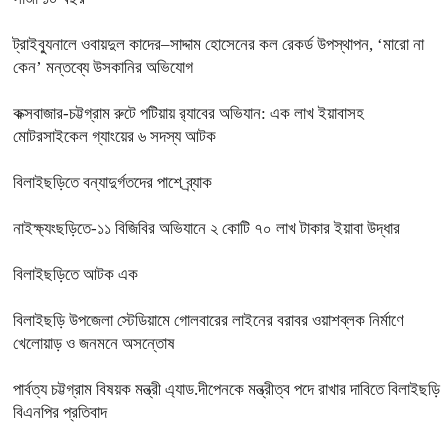
ট্রাইব্যুনালে ওবায়দুল কাদের–সাদ্দাম হোসেনের কল রেকর্ড উপস্থাপন, ‘মারো না
কেন’ মন্তব্যে উসকানির অভিযোগ
কক্সবাজার-চট্টগ্রাম রুটে পটিয়ায় র‍্যাবের অভিযান: এক লাখ ইয়াবাসহ
মোটরসাইকেল গ্যাংয়ের ৬ সদস্য আটক
বিলাইছড়িতে বন্যাদুর্গতদের পাশে ব্র্যাক
নাইক্ষ্যংছড়িতে-১১ বিজিবির অভিযানে ২ কোটি ৭০ লাখ টাকার ইয়াবা উদ্ধার
বিলাইছড়িতে আটক এক
বিলাইছড়ি উপজেলা স্টেডিয়ামে গোলবারের লাইনের বরাবর ওয়াশব্লক নির্মাণে
খেলোয়াড় ও জনমনে অসন্তোষ
পার্বত্য চট্টগ্রাম বিষয়ক মন্ত্রী এ্যাড.দীপেনকে মন্ত্রীত্ব পদে রাখার দাবিতে বিলাইছড়ি
বিএনপির প্রতিবাদ