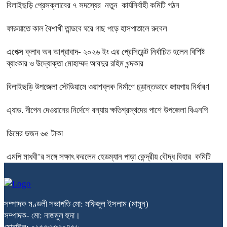
বিলাইছড়ি প্রেসক্লাবের ৭ সদস্যের নতুন কার্যনির্বাহী কমিটি গঠন
ফারুয়াতে কাল বৈশাখী তান্ডবে ঘরে গাছ পড়ে হাসপাতালে রুবেল
এপেক্স ক্লাব অব আগ্রাবাদ- ২০২৬ ইং এর প্রেসিডেন্ট নির্বাচিত হলেন বিশিষ্ট
ব্যাংকার ও উদ্যোক্তা মোহাম্মদ আবদুর রহিম খন্দকার
বিলাইছড়ি উপজেলা স্টেডিয়ামে ওয়াশব্লক নির্মাণে চূড়ান্তভাবে জায়গায় নির্ধারণ
এ্যাড. দীপেন দেওয়ানের নির্দেশে বন্যায় ক্ষতিগ্রস্থদের পাশে উপজেলা বিএনপি
ডিমের ডজন ৬৫ টাকা
এমপি মাধবী’র সঙ্গে সক্ষাৎ করলেন হেডম্যান পাড়া কেন্দ্রীয় বৌদ্ধ বিহার কমিটি
সম্পাদক মণ্ডলী সভাপতি মো: মফিজুল ইসলাম (মামুন)
সম্পাদক- মো: নাজমুল হুদা।