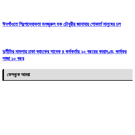
ঈদগাঁওতে শিল্পোদ্যোক্তা মনজুরুল হক চৌধুরীর জানাযায় শোকার্ত মানুষের ঢল
দুর্নীতির মামলায় ঢাকা ব্যাংকের সাবেক ৪ কর্মকর্তার ২০ বছরের কারাদণ্ড, কার্যকর
সাজা ১০ বছর
ফেসবুকে আমরা