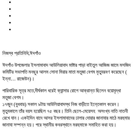
নিজস্ব প্রতিনিধি,ঈদগাঁও
ঈদগাঁও উপজেলার ইসলামাবাদ আউলিয়াবাদ মাষ্টার পাড়া বাইতুল আজিজ জামে মসজিদ
কমিটির সভাপতি মনছুর আলম সোনা মিয়ার মাতা মতূ্জা বেগম মৃত্যুরবণ করেছেন (
ইন্না… রাজেউন)।
পারিবারিক সূত্র মতে,দীর্ঘকাল ধরেই ক্যান্সার রোগে আক্রান্ত ছিলেন বয়োবৃদ্ধা
মতূ্জা বেগম।
১৭জুন (বুধবার) সকাল ৯টায় আউলিয়াবাদস্থ নিজ বাড়ীতে ইন্তেকাল করেন।
মৃত্যুকালে তাঁর বয়স হয়েছিল ৭৫ বছর। তিনি ছেলে-মেয়েসহ অসংখ্য নাতি নাতনী
রেখে যান। একইদিন বাদে আসর ইসলামাবাদের ঢালার দোয়ার জানাযার মাঠে মরহুমার
জানাযা সম্পন্ন হয়। পরে স্থানীয় কবরস্থানে মরহুমাকে সমাহিত করা হয়।