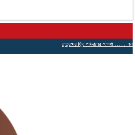
ছাত্রদের ফ্রি পাঠদানের ঘোষণা…….. জালালাবাদে