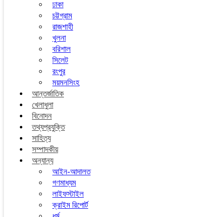
ঢাকা
চট্টগ্রাম
রাজশাহী
খুলনা
বরিশাল
সিলেট
রংপুর
ময়মনসিংহ
আন্তর্জাতিক
খেলাধুলা
বিনোদন
তথ্যপ্রযুক্তি
সাহিত্য
সম্পাদকীয়
অন্যান্য
আইন-আদালত
গণমাধ্যম
লাইফস্টাইল
ক্রাইম রিপোর্ট
ধর্ম