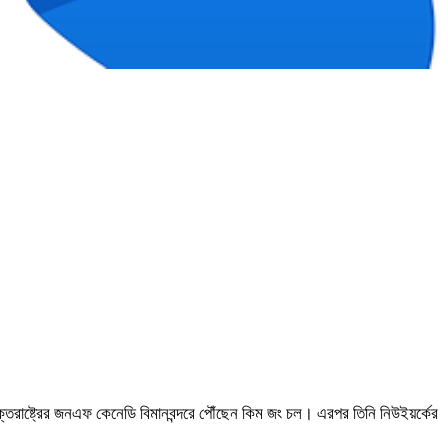
যুক্তরাষ্ট্রের জনএফ কেনেডি বিমানবন্দরে পৌঁছেন কিম জং চল। এরপর তিনি নিউইয়র্কের