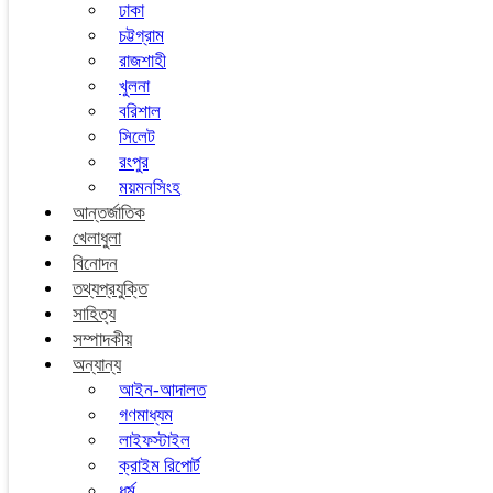
ঢাকা
চট্টগ্রাম
রাজশাহী
খুলনা
বরিশাল
সিলেট
রংপুর
ময়মনসিংহ
আন্তর্জাতিক
খেলাধুলা
বিনোদন
তথ্যপ্রযুক্তি
সাহিত্য
সম্পাদকীয়
অন্যান্য
আইন-আদালত
গণমাধ্যম
লাইফস্টাইল
ক্রাইম রিপোর্ট
ধর্ম