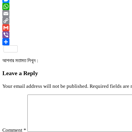
Messenger
WhatsApp
Email
Copy
Link
Gmail
Viber
Share
আপনার মতামত লিখুন :
Leave a Reply
Your email address will not be published.
Required fields are
Comment
*