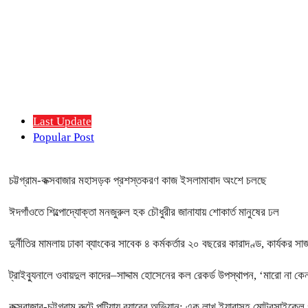
Last Update
Popular Post
চট্টগ্রাম-কক্সবাজার মহাসড়ক প্রশস্তকরণ কাজ ইসলামাবাদ অংশে চলছে
ঈদগাঁওতে শিল্পোদ্যোক্তা মনজুরুল হক চৌধুরীর জানাযায় শোকার্ত মানুষের ঢল
দুর্নীতির মামলায় ঢাকা ব্যাংকের সাবেক ৪ কর্মকর্তার ২০ বছরের কারাদণ্ড, কার্যকর স
ট্রাইব্যুনালে ওবায়দুল কাদের–সাদ্দাম হোসেনের কল রেকর্ড উপস্থাপন, ‘মারো না 
কক্সবাজার-চট্টগ্রাম রুটে পটিয়ায় র‍্যাবের অভিযান: এক লাখ ইয়াবাসহ মোটরসাইকেল