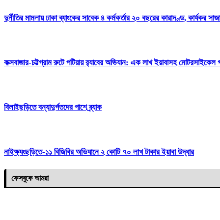
দুর্নীতির মামলায় ঢাকা ব্যাংকের সাবেক ৪ কর্মকর্তার ২০ বছরের কারাদণ্ড, কার্যকর সা
কক্সবাজার-চট্টগ্রাম রুটে পটিয়ায় র‍্যাবের অভিযান: এক লাখ ইয়াবাসহ মোটরসাইকেল
বিলাইছড়িতে বন্যাদুর্গতদের পাশে ব্র্যাক
নাইক্ষ্যংছড়িতে-১১ বিজিবির অভিযানে ২ কোটি ৭০ লাখ টাকার ইয়াবা উদ্ধার
ফেসবুকে আমরা