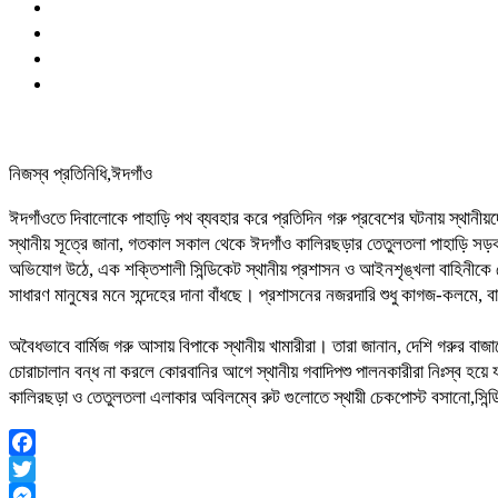
নিজস্ব প্রতিনিধি,ঈদগাঁও
ঈদগাঁওতে দিবালোকে পাহাড়ি পথ ব্যবহার করে প্রতিদিন গরু প্রবেশের ঘটনায় স্থানীয়
​স্থানীয় সূত্রে জানা, গতকাল সকাল থেকে ঈদগাঁও কালিরছড়ার তেতুলতলা পাহাড়ি সড়ক দি
​অভিযোগ উঠে, এক শক্তিশালী সিন্ডিকেট স্থানীয় প্রশাসন ও আইনশৃঙ্খলা বাহিনীকে 
সাধারণ মানুষের মনে সন্দেহের দানা বাঁধছে। প্রশাসনের নজরদারি শুধু কাগজ-কলমে,
​অবৈধভাবে বার্মিজ গরু আসায় বিপাকে স্থানীয় খামারীরা। তারা জানান, দেশি গরুর বাজ
চোরাচালান বন্ধ না করলে কোরবানির আগে স্থানীয় গবাদিপশু পালনকারীরা নিঃস্ব হয়ে
​কালিরছড়া ও তেতুলতলা এলাকার অবিলম্বে রুট গুলোতে স্থায়ী চেকপোস্ট বসানো,সি
Facebook
Twitter