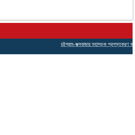
চট্টগ্রাম-কক্সবাজার মহাসড়ক প্রশস্তকরণ কাজ ইস