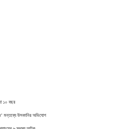
াজা ১০ বছর
কেন’ মন্তব্যে উসকানির অভিযোগ
 গ্যাংয়ের ৬ সদস্য আটক