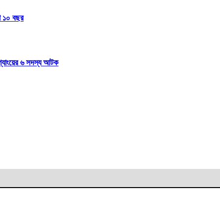
জা ১০ বছর
 গ্যাংয়ের ৬ সদস্য আটক