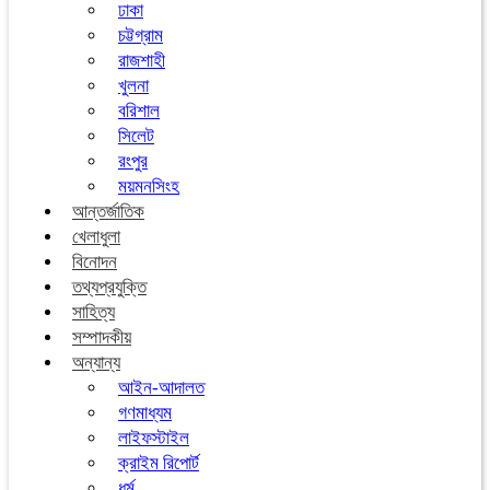
ঢাকা
চট্টগ্রাম
রাজশাহী
খুলনা
বরিশাল
সিলেট
রংপুর
ময়মনসিংহ
আন্তর্জাতিক
খেলাধুলা
বিনোদন
তথ্যপ্রযুক্তি
সাহিত্য
সম্পাদকীয়
অন্যান্য
আইন-আদালত
গণমাধ্যম
লাইফস্টাইল
ক্রাইম রিপোর্ট
ধর্ম