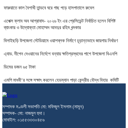
ফারুয়াতে কাল বৈশাখী তান্ডবে ঘরে গাছ পড়ে হাসপাতালে রুবেল
এপেক্স ক্লাব অব আগ্রাবাদ- ২০২৬ ইং এর প্রেসিডেন্ট নির্বাচিত হলেন বিশিষ্ট
ব্যাংকার ও উদ্যোক্তা মোহাম্মদ আবদুর রহিম খন্দকার
বিলাইছড়ি উপজেলা স্টেডিয়ামে ওয়াশব্লক নির্মাণে চূড়ান্তভাবে জায়গায় নির্ধারণ
এ্যাড. দীপেন দেওয়ানের নির্দেশে বন্যায় ক্ষতিগ্রস্থদের পাশে উপজেলা বিএনপি
ডিমের ডজন ৬৫ টাকা
এমপি মাধবী’র সঙ্গে সক্ষাৎ করলেন হেডম্যান পাড়া কেন্দ্রীয় বৌদ্ধ বিহার কমিটি
সম্পাদক মণ্ডলী সভাপতি মো: মফিজুল ইসলাম (মামুন)
সম্পাদক- মো: নাজমুল হুদা।
মোবাইল: ০১৫৫৩৩৩০৪৫৬