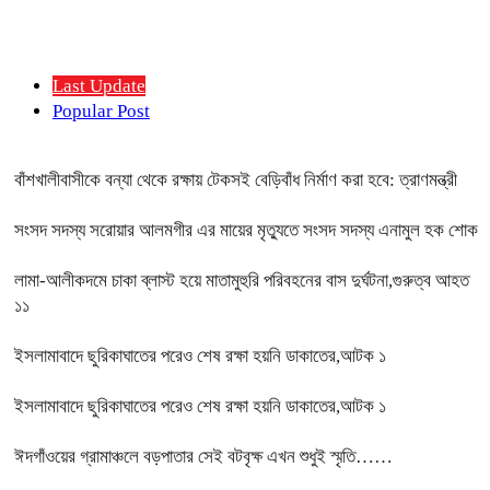
Last Update
Popular Post
বাঁশখালীবাসীকে বন্যা থেকে রক্ষায় টেকসই বেড়িবাঁধ নির্মাণ করা হবে: ত্রাণমন্ত্রী
সংসদ সদস্য সরোয়ার আলমগীর এর মায়ের মৃত্যুতে সংসদ সদস্য এনামুল হক শোক
লামা-আলীকদমে চাকা ব্লাস্ট হয়ে মাতামুহুরি পরিবহনের বাস দুর্ঘটনা,গুরুত্ব আহত
১১
ইসলামাবাদে ছুরিকাঘাতের পরেও শেষ রক্ষা হয়নি ডাকাতের,আটক ১
ইসলামাবাদে ছুরিকাঘাতের পরেও শেষ রক্ষা হয়নি ডাকাতের,আটক ১
ঈদগাঁওয়ের গ্রামাঞ্চলে বড়পাতার সেই বটবৃক্ষ এখন শুধুই স্মৃতি……