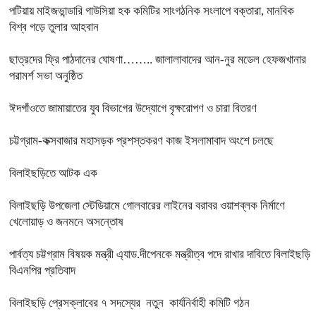
পটিয়ায় মাইজভান্ডারি গাউসিয়া হক কমিটির সাংগঠনিক সংলাপে বক্তারা, মানবিক
বিশ্ব গড়ে তুলার আহবান
ছাত্রদের ফ্রি পাঠদানের ঘোষণা…….. জালালাবাদের আন-নুর মডেল হেফজখানার
পরামর্শ সভা অনুষ্ঠিত
ঈদগাঁওতে জামায়াতের যুব বিভাগের উদ্যোগে বৃক্ষরোপণ ও চারা বিতরণ
চট্টগ্রাম-কক্সবাজার মহাসড়ক প্রশস্তকরণ কাজ ইসলামাবাদ অংশে চলছে
বিলাইছড়িতে আটক এক
বিলাইছড়ি উপজেলা স্টেডিয়ামে গোলবারের লাইনের বরাবর ওয়াশব্লক নির্মাণে
খেলোয়াড় ও জনমনে অসন্তোষ
পার্বত্য চট্টগ্রাম বিষয়ক মন্ত্রী এ্যাড.দীপেনকে মন্ত্রীত্ব পদে রাখার দাবিতে বিলাইছড়ি
বিএনপির প্রতিবাদ
বিলাইছড়ি প্রেসক্লাবের ৭ সদস্যের নতুন কার্যনির্বাহী কমিটি গঠন