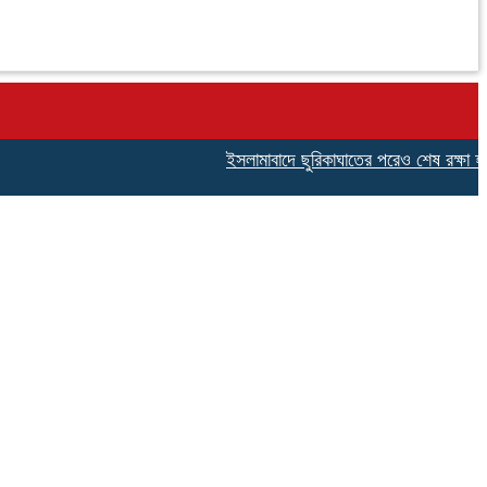
ইসলামাবাদে ছুরিকাঘাতের পরেও শেষ রক্ষা হয়নি 