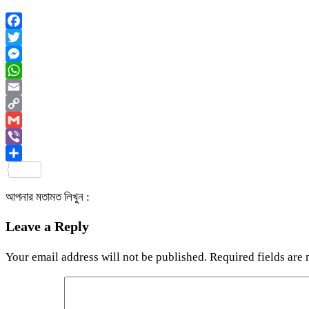
Facebook
Twitter
Messenger
WhatsApp
Email
Copy
Link
Gmail
Viber
Share
আপনার মতামত লিখুন :
Leave a Reply
Your email address will not be published.
Required fields are