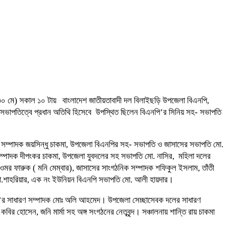
বার (৩০ মে) সকাল ১০ টায় বাংলাদেশ জাতীয়তাবাদী দল বিলাইছড়ি উপজেলা বিএনপি,
ভাপতিত্বে প্রধান অতিথি হিসেবে উপস্থিত ছিলেন বিএনপি’র সিনিয় সহ- সভাপতি
 সম্পাদক জয়সিন্ধু চাকমা, উপজেলা বিএনপির সহ- সভাপতি ও জাসাসের সভাপতি মো.
ম্পাদক দীপংকর চাকমা, উপজেলা যুবদলের সহ সভাপতি মো. নাসির, মহিলা দলের
মর ফারুক ( মনি মেম্বার), জাসাসের সাংগঠনিক সম্পাদক শফিকুল ইসলাম, তাঁতী
মো.শাহরিয়ার, এক নং ইউনিয়ন বিএনপি সভাপতি মো. আলী হায়দার।
নপি’র সাধারণ সম্পাদক মোঃ অলি আহমেদ। উপজেলা সেচ্ছাসেবক দলের সাধারণ
োসেন, জনি মার্মা সহ অঙ্গ সংগঠনের নেতৃবৃন্দ। সঞ্চালনায় শান্তি রায় চাকমা