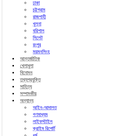
ঢাকা
চট্টগ্রাম
রাজশাহী
খুলনা
বরিশাল
সিলেট
রংপুর
ময়মনসিংহ
আন্তর্জাতিক
খেলাধুলা
বিনোদন
তথ্যপ্রযুক্তি
সাহিত্য
সম্পাদকীয়
অন্যান্য
আইন-আদালত
গণমাধ্যম
লাইফস্টাইল
ক্রাইম রিপোর্ট
ধর্ম