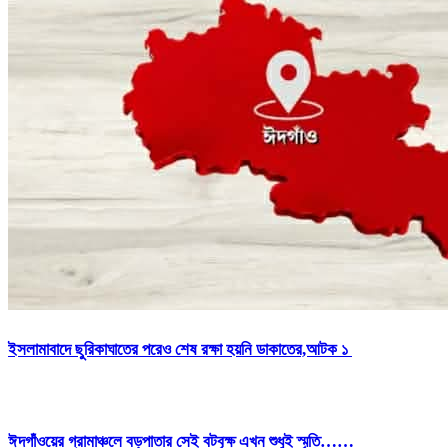
ইসলামাবাদে ছুরিকাঘাতের পরেও শেষ রক্ষা হয়নি ডাকাতের,আটক ১
ঈদগাঁওয়ের গ্রামাঞ্চলে বড়পাতার সেই বটবৃক্ষ এখন শুধুই স্মৃতি……