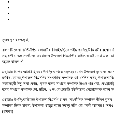
সুজন কুমার তঞ্চঙ্গ্যা,
রাঙ্গামাটি জেলা প্রতিনিধি:- রাঙ্গামাটির বিলাইছড়িতে শহীদ প্রসিডেন্ট জিয়াউর র
সহযোগী ও অঙ্গ সংগঠনের আয়োজনে উপজেলা বিএনপি’র কার্যালয়ে এই দোয়া এবং আল
আব্দুল বারেক খাঁ।
এছাড়াও বিশেষ অতিথি হিসেবে উপস্থিত থেকে বক্তব্য রাখেন উপজেলা যুবদলের সভা
জাকির হোসেন,উপজেলা বিএনপির সাংগঠনিক সম্পাদক মো. সেলিম সর্দার, উপজেলা বি
সভানেত্রী দিলু আরা বেগম, কৃষক দলের সাধারন সম্পাদক ভিএল পাংখোয়া, কেংড়াছড়
দলের সাধারণ সম্পাদক মো. মতিন, ২ নং কেংড়াছড়ি ইউনিয়নের সেচ্ছাসেবক দলের 
এছাড়াও উপস্থিত ছিলেন উপজেলা বিএনপি’র সহ- সাংগঠনিক সম্পাদক দীলিপ কুমার তঞ
সম্পাদক মিলন চাকমা, উপজেলা ছাত্র দলের সদস্য সচিব মো. আলী আকবর। আরও উপস্থি
(রায়ধন)।